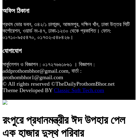
অফিস ঠিকানা
প্রথম ভোর ভবন, ৩৪২/১ চালাবন্দ, আজমপুর, দক্ষিন খাঁন, ঢাকা উত্তর সিটি
কর্পোরেশন, ওয়ার্ড নং-৪৭, ঢাকা-১২৩০ থেকে প্রকাশিত। ফোন:
০১৭১০-৯৫৫৪৭০, ০১৭৩২-৫৪৮৪২৬।
যোগাযোগ
সার্কুলেশন ও বিজ্ঞাপন : ০১৭২৭৬৬১৮৬১ । বিজ্ঞাপন :
addprothombhor@gmail.com, বার্তা :
prothombhor1@gmail.com
© All rights reserved ©TheDailyProthomBhor.net
Theme Developed BY
Classic Soft Tech.com
রংপুরে প্রধানমন্ত্রীর ঈদ উপহার পেল
এক হাজার দুস্থ পরিবার