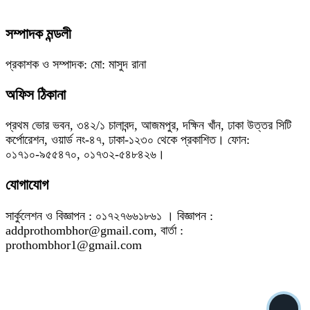
সম্পাদক মন্ডলী
প্রকাশক ও সম্পাদক: মো: মাসুদ রানা
অফিস ঠিকানা
প্রথম ভোর ভবন, ৩৪২/১ চালাবন্দ, আজমপুর, দক্ষিন খাঁন, ঢাকা উত্তর সিটি
কর্পোরেশন, ওয়ার্ড নং-৪৭, ঢাকা-১২৩০ থেকে প্রকাশিত। ফোন:
০১৭১০-৯৫৫৪৭০, ০১৭৩২-৫৪৮৪২৬।
যোগাযোগ
সার্কুলেশন ও বিজ্ঞাপন : ০১৭২৭৬৬১৮৬১ । বিজ্ঞাপন :
addprothombhor@gmail.com, বার্তা :
prothombhor1@gmail.com