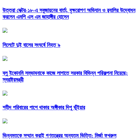
উত্তরা সেক্টর-১৮-এ সবুজায়নের বার্তা, বৃক্ষরোপণ অভিযান ও র‍্যালির উদ্বোধন
করলেন এমপি এস এম জাহাঙ্গীর হোসেন
সিলেটে দুই বাসের সংঘর্ষে নিহত ৯
ব্লু ইকোনমি সম্ভাবনাকে কাজে লাগাতে সরকার বিভিন্ন পরিকল্পনা নিয়েছে:
স্বরাষ্ট্রমন্ত্রী
শহীদ পরিবারের পাশে থাকার অঙ্গীকার দিপু ভূঁইয়ার
ভিন্নমতকে সম্মান করাই গণতন্ত্রের অন্যতম ভিত্তি: মির্জা ফখরুল