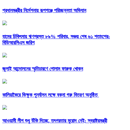
প্রধানমন্ত্রীর নির্দেশনায় রূপগঞ্জে পরিচ্ছন্নতা অভিযান
হামের চিকিৎসায় ঋণগ্রস্ত ৮৯% পরিবার, সঞ্চয় শেষ ৬১ শতাংশের:
বিডিআরসিএস জরিপ
জুলাই আন্দোলনের স্মৃতিচারণে গোলাম ফারুক খোকন
কালিয়াকৈরে ভিক্ষুক পুনর্বাসন লক্ষে বকনা গরু বিতরণ অনুষ্ঠিত
আওয়ামী লীগ শুধু উঁকি দিচ্ছে, তৎপরতার মুরোদ নেই: স্বরাষ্ট্রমন্ত্রী