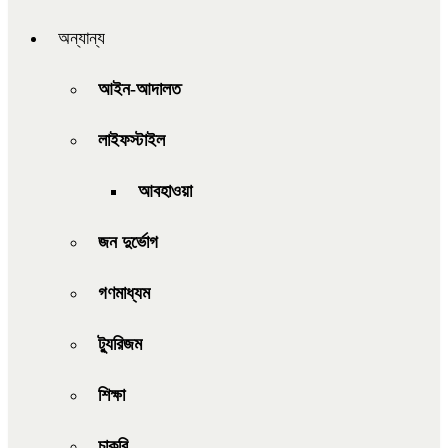
অন্যান্য
আইন-আদালত
লাইফস্টাইল
আবহাওয়া
জন দুর্ভোগ
গণমাধ্যম
ট্যুরিজম
শিক্ষা
চাকরি