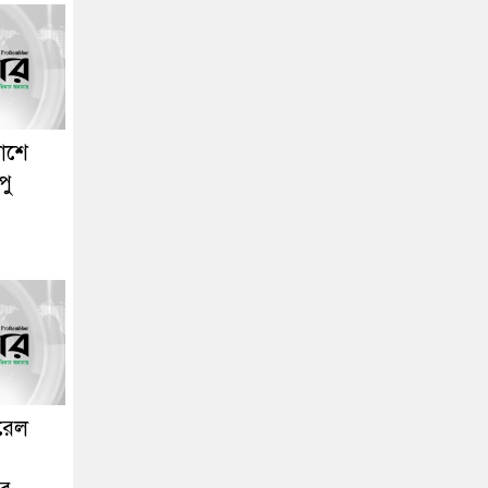
াশে
পু
োরেল