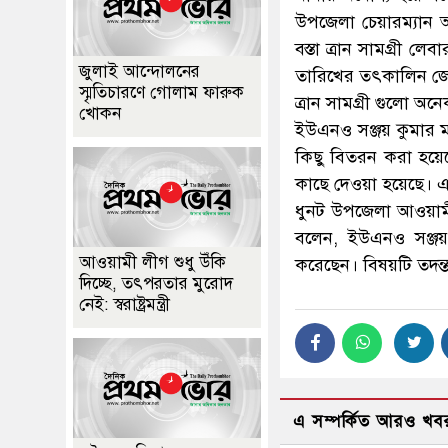
উপজেলা চেয়ারম্যান 
বস্তা ত্রান সামগ্রী 
জুলাই আন্দোলনের
তারিখের তৎকালিন জেলা
স্মৃতিচারণে গোলাম ফারুক
ত্রান সামগ্রী গুলো অ
খোকন
ইউএনও সঞ্জয় কুমার মহ
কিছু বিতরন করা হয়েছ
কাছে দেওয়া হয়েছে। এ
ধুনট উপজেলা আওয়ামী
বলেন, ইউএনও সঞ্জয় ক
আওয়ামী লীগ শুধু উঁকি
করেছেন। বিষয়টি তদন্ত
দিচ্ছে, তৎপরতার মুরোদ
নেই: স্বরাষ্ট্রমন্ত্রী
এ সম্পর্কিত আরও খব