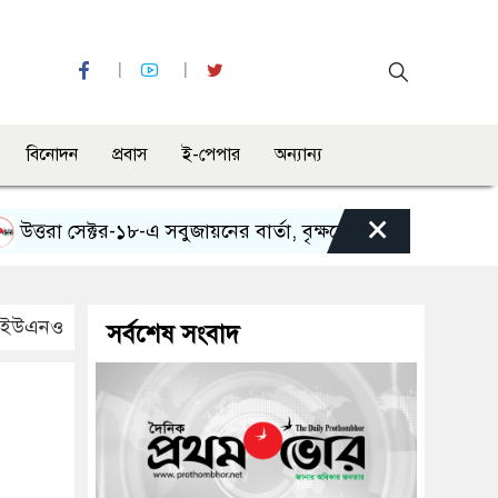
বিনোদন
প্রবাস
ই-পেপার
অন্যান্য
×
রা সেক্টর-১৮-এ সবুজায়নের বার্তা, বৃক্ষরোপণ অভিযান ও র‍্যালি
লো ইউএনও
সর্বশেষ সংবাদ