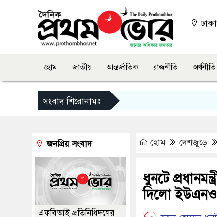
ঢাক
হোম
জাতীয়
আন্তর্জাতিক
রাজনীতি
অর্থনীতি
সংবাদ শিরোনামঃ
হোম
দেশজুড়ে
জনপ্রিয় সংবাদ
ধুনটে প্রধানমন
দিলো ইউএনও
এফবিআই প্রতিনিধিদলের