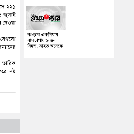
বসে ২২১
৫ জুলাই
ে দেওয়া
বগুড়ার এরুলিয়ায়
 সেগুলো
বাসচাপায় ৬ জন
নিহত, আহত অনেকে
ম্যানের
ী তারিক
রে নষ্ট