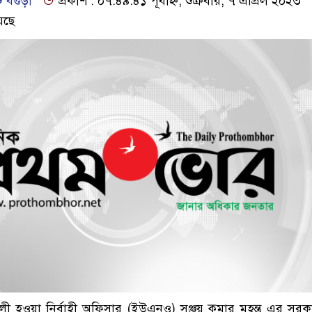
 বগুড়া
প্রকাশ : ০৭:৪৯:৪১ পূর্বাহ্ন, শুক্রবার, ৭ এপ্রিল ২০২৩
েছে
দলী হওয়া নির্বাহী অফিসার (ইউএনও) সঞ্জয় কুমার মহন্ত এর সরক