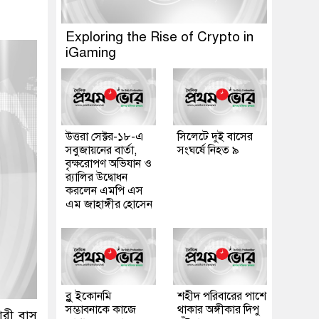
Exploring the Rise of Crypto in
iGaming
উত্তরা সেক্টর-১৮-এ
সিলেটে দুই বাসের
সবুজায়নের বার্তা,
সংঘর্ষে নিহত ৯
বৃক্ষরোপণ অভিযান ও
র‍্যালির উদ্বোধন
করলেন এমপি এস
এম জাহাঙ্গীর হোসেন
ব্লু ইকোনমি
শহীদ পরিবারের পাশে
সম্ভাবনাকে কাজে
থাকার অঙ্গীকার দিপু
ারী বাস