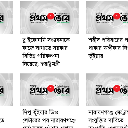
ব্লু ইকোনমি সম্ভাবনাকে
শহীদ পরিবারের প
কাজে লাগাতে সরকার
থাকার অঙ্গীকার দি
বিভিন্ন পরিকল্পনা
ভূঁইয়ার
নিয়েছে: স্বরাষ্ট্রমন্ত্রী
দিপু ভূঁইয়ার ডিও
নারায়ণগঞ্জে মেট্র
হত,
লেটারের পর নারায়ণগঞ্জে
সংযুক্তির দাবিতে