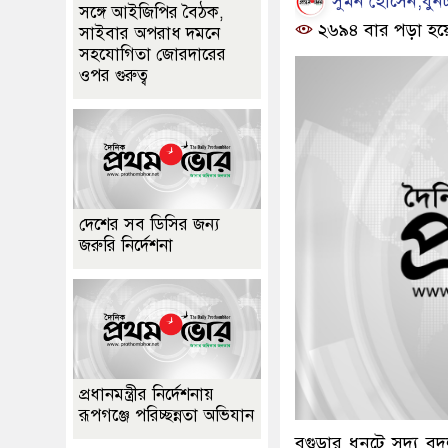
সুমন হোসেন,ধুনট
সঙ্গে আইজিপির বৈঠক,
২৬৯৪ বার পড়া হয়
সাইবার অপরাধ দমনে
সহযোগিতা জোরদারের
ওপর গুরুত্ব
দেশের সব ডিসির জন্য
জরুরি নির্দেশনা
প্রধানমন্ত্রীর নির্দেশনায়
রূপগঞ্জে পরিচ্ছন্নতা অভিযান
বগুড়ার ধুনটে সদ্য ব