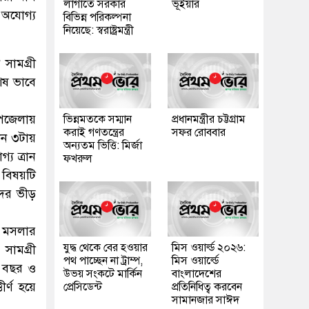
লাগাতে সরকার
ভূঁইয়ার
 অযোগ্য
বিভিন্ন পরিকল্পনা
নিয়েছে: স্বরাষ্ট্রমন্ত্রী
 সামগ্রী
েষ ভাবে
উপজেলায়
ভিন্নমতকে সম্মান
প্রধানমন্ত্রীর চট্টগ্রাম
করাই গণতন্ত্রের
সফর রোববার
িন ৩টায়
অন্যতম ভিত্তি: মির্জা
য ত্রান
ফখরুল
 বিষয়টি
দের ভীড়
া মসলার
যুদ্ধ থেকে বের হওয়ার
মিস ওয়ার্ল্ড ২০২৬:
 সামগ্রী
পথ পাচ্ছেন না ট্রাম্প,
মিস ওয়ার্ল্ডে
্থ বছর ও
উভয় সংকটে মার্কিন
বাংলাদেশের
র্ণ হয়ে
প্রেসিডেন্ট
প্রতিনিধিত্ব করবেন
সামানজার সাঈদ