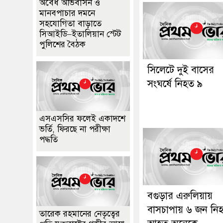
অবৈধ অভিবাসন ও
মানবপাচার দমনে
সহযোগিতা বাড়াতে
সিআইডি–ইতালিয়ান স্টেট
পুলিশের বৈঠক
সিলেটে দুই বাসের
সংঘর্ষে নিহত ৯
এসএসসির ফলেই একাদশে
ভর্তি, ফিরছে না পরীক্ষা
পদ্ধতি
বগুড়ার এরুলিয়ায়
বাসচাপায় ৬ জন নি
তারেক রহমানের নেতৃত্বের