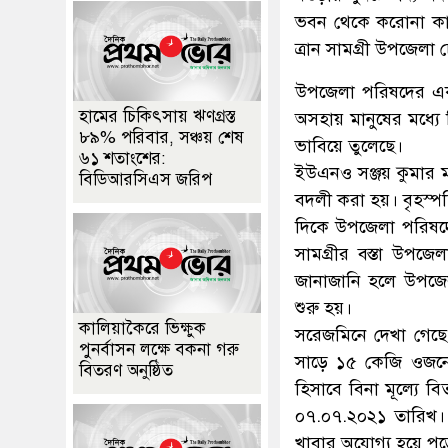
ভবন থেকে করোনা কালী
ত্রান সামগ্রী উপজেলা
উপজেলা পরিষদের একজন দ
হামের চিকিৎসায় ঋণগ্রস্ত
অসহায় মানুষের মধ্যে
৮৯% পরিবার, সঞ্চয় শেষ
ভাবিয়ে তুলেছে।
৬১ শতাংশের:
ইউএনও সঞ্জয় কুমার 
বিডিআরসিএস জরিপ
বদলী করা হয়। বৃহস্প
দিকে উপজেলা পরিষদের
সামগ্রীর বস্তা উপজ
জানাজানি হলে উপজেল
শুরু হয়।
কালিয়াকৈরে ভিক্ষুক
সরেজমিনে দেখা গেছে,
পুনর্বাসন লক্ষে বকনা গরু
সাড়ে ১৫ কেজি ওজনের ব
বিতরণ অনুষ্ঠিত
হিসাবে বিনা মূল্যে বি
০৭.০৭.২০২১ তারিখ। প
খাবার অযোগ্য হয়ে পড়