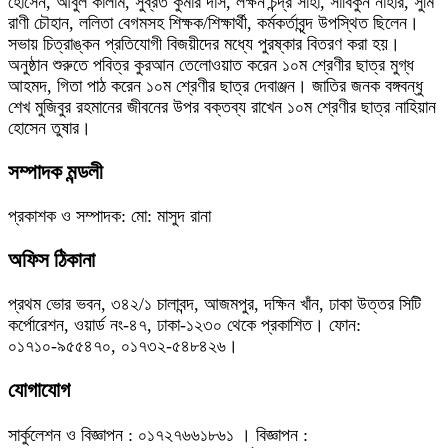
হোসেন, আবুল কালাম, সুব্রত কুমার দাস, লক্ষন চন্দ্র সাহা, সাবিকুন নাহার, সুমি
রাণী চৌহান, ললিতা বেগমসহ শিক্ষক/শিক্ষার্থী, কর্মকর্তাবৃন্দ উপস্থিত ছিলেন।
সভায় চিত্রাঙ্কন প্রতিযোগী বিজয়ীদের মধ্যে পুরষ্কার বিতরণ করা হয়।
অনুষ্ঠান শুরুতে পবিত্র কুরআন তেলোওয়াত করেন ১০ম শ্রেণীর ছাত্র মুগ্ধ
আহমদ, গিতা পাঠ করেন ১০ম শ্রেণীর ছাত্র দেবাঞ্জন। জাতির জনক বঙ্গবন্ধু
শেখ মুজিবুর রহমানের জীবনের উপর বক্তব্য রাখেন ১০ম শ্রেণীর ছাত্র নাহিয়ান
হোসেন তুষার।
সম্পাদক মন্ডলী
প্রকাশক ও সম্পাদক: মো: মাসুদ রানা
অফিস ঠিকানা
প্রথম ভোর ভবন, ৩৪২/১ চালাবন্দ, আজমপুর, দক্ষিন খাঁন, ঢাকা উত্তর সিটি
কর্পোরেশন, ওয়ার্ড নং-৪৭, ঢাকা-১২৩০ থেকে প্রকাশিত। ফোন:
০১৭১০-৯৫৫৪৭০, ০১৭৩২-৫৪৮৪২৬।
যোগাযোগ
সার্কুলেশন ও বিজ্ঞাপন : ০১৭২৭৬৬১৮৬১ । বিজ্ঞাপন :