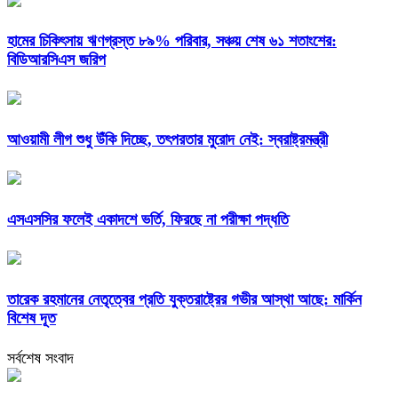
হামের চিকিৎসায় ঋণগ্রস্ত ৮৯% পরিবার, সঞ্চয় শেষ ৬১ শতাংশের:
বিডিআরসিএস জরিপ
আওয়ামী লীগ শুধু উঁকি দিচ্ছে, তৎপরতার মুরোদ নেই: স্বরাষ্ট্রমন্ত্রী
এসএসসির ফলেই একাদশে ভর্তি, ফিরছে না পরীক্ষা পদ্ধতি
তারেক রহমানের নেতৃত্বের প্রতি যুক্তরাষ্ট্রের গভীর আস্থা আছে: মার্কিন
বিশেষ দূত
সর্বশেষ সংবাদ