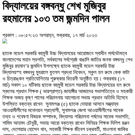
বিদ্যালয়ের বঙ্গবন্ধু শেখ মুজিবুর
রহমানের ১০৩ তম জন্মদিন পালন
প্রকাশ : ০৮:৫৭:২৩ অপরাহ্ন, শুক্রবার, ১৭ মার্চ ২০২৩
ছাতক মডেল সরকারি বহুমুখী উচ্চ বিদ্যালয়ের আয়োজনে স্বাধীন সার্বভৌমত্ব
বাংলাদেশের মহান স্থপতি, সর্বকালের সর্বশ্রেষ্ঠ বাঙালি জাতির জনক বঙ্গবন্ধু শেখ
মুজিবুর রহমান’র জন্মদিন উপলক্ষ্যে ছাতক বহুমুখী মডেল সরকারি উচ্চ
বিদ্যালয়স্হ বঙ্গবন্ধু ম্যুরালে ফুলেল শ্রদ্ধা নিবেদন, স্কুল হল রুমে কেক কাটা
ও চিত্রাঙ্কন প্রতিযোগিতার পুরুষ্কার বিতরনী অনুষ্ঠিত হয়। শুক্রবার (১৭
মার্চ) সকাল ১০ ঘটিকায় ছাতক বহুমুখী মডেল সরকারি উচ্চ বিদ্যালয়ের হল রুমে
স্কলের প্রধান শিক্ষক ( ভারপ্রাপ্ত) জাহাঙ্গীর আজাদের সভাপতিত্বে ও সহকারী
শিক্ষক অজয় কৃষ্ণ পালের পরিচালনায় আলোচনা সভায় প্রধান অতিথি হিসেবে
উপস্থিত বক্তব্য রাখেন সুনামগঞ্জ (৫) ছাতক দোয়ারা আসনে সম্ভ্যাব্য
আওয়ামীলীগের মনোনয়ন প্রত্যাশী, সুনামগঞ্জ জেলা আওয়ামীলীগের সাবেক
তথ্য ও গবেষণা বিষয়ক সম্পাদক, বিদ্যালয় পরিচালনা পর্ষদের সাবেক সভাপতি,
শামিম আহমদ চৌধুরী, সভায় আরো বক্তব্য রাখেন সিনিয়র শিক্ষক দিলিপ রঞ্জন
দাস, দেলোয়ার হোসেন খান, সহকারী শিক্ষক জীবেশ চক্রবর্তী, মাওলানা জাকির