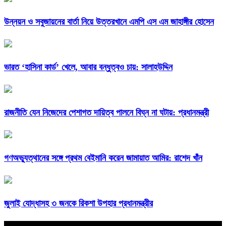
উন্নয়ন ও সবুজায়নের বার্তা নিয়ে উত্তরখানে এমপি এস এম জাহাঙ্গীর হোসেন
ভারত ‘হাসিনা কার্ড’ খেলে, আবার বন্ধুত্বও চায়: সালাহউদ্দিন
রাজনীতি যেন নিজেদের পেশাগত দায়িত্ব পালনে বিঘ্ন না ঘটায়: প্রধানমন্ত্রী
গণঅভ্যুত্থানের সঙ্গে প্রথম বেইমানি করেন জামায়াত আমির: রাশেদ খাঁন
জুলাই যোদ্ধাসহ ৩ জনকে রিকশা উপহার প্রধানমন্ত্রীর