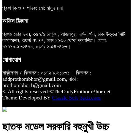
প্রকাশক ও সম্পাদক: মো: মাসুদ রানা
অফিস ঠিকানা
প্রথম ভোর ভবন, ৩৪২/১ চালাবন্দ, আজমপুর, দক্ষিন খাঁন, ঢাকা উত্তর সিটি
কর্পোরেশন, ওয়ার্ড নং-৪৭, ঢাকা-১২৩০ থেকে প্রকাশিত। ফোন:
০১৭১০-৯৫৫৪৭০, ০১৭৩২-৫৪৮৪২৬।
যোগাযোগ
সার্কুলেশন ও বিজ্ঞাপন : ০১৭২৭৬৬১৮৬১ । বিজ্ঞাপন :
addprothombhor@gmail.com, বার্তা :
prothombhor1@gmail.com
© All rights reserved ©TheDailyProthomBhor.net
Theme Developed BY
Classic Soft Tech.com
ছাতক মডেল সরকারি বহুমুখী উচ্চ