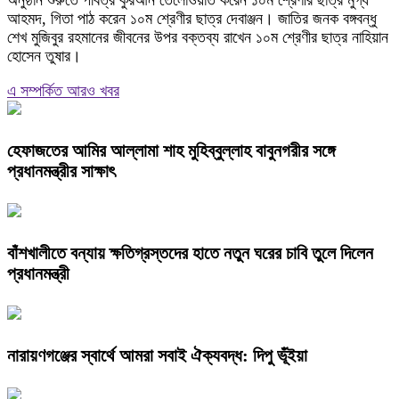
অনুষ্ঠান শুরুতে পবিত্র কুরআন তেলোওয়াত করেন ১০ম শ্রেণীর ছাত্র মুগ্ধ
আহমদ, গিতা পাঠ করেন ১০ম শ্রেণীর ছাত্র দেবাঞ্জন। জাতির জনক বঙ্গবন্ধু
শেখ মুজিবুর রহমানের জীবনের উপর বক্তব্য রাখেন ১০ম শ্রেণীর ছাত্র নাহিয়ান
হোসেন তুষার।
এ সম্পর্কিত আরও খবর
হেফাজতের আমির আল্লামা শাহ মুহিব্বুল্লাহ বাবুনগরীর সঙ্গে
প্রধানমন্ত্রীর সাক্ষাৎ
বাঁশখালীতে বন্যায় ক্ষতিগ্রস্তদের হাতে নতুন ঘরের চাবি তুলে দিলেন
প্রধানমন্ত্রী
নারায়ণগঞ্জের স্বার্থে আমরা সবাই ঐক্যবদ্ধ: দিপু ভূঁইয়া