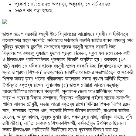
প্রকাশ : ০৮:৫৭:২৩ অপরাহ্ন, শুক্রবার, ১৭ মার্চ ২০২৩
২৬৪৭ বার পড়া হয়েছে
ছাতক মডেল সরকারি বহুমুখী উচ্চ বিদ্যালয়ের আয়োজনে স্বাধীন সার্বভৌমত্ব
বাংলাদেশের মহান স্থপতি, সর্বকালের সর্বশ্রেষ্ঠ বাঙালি জাতির জনক বঙ্গবন্ধু শেখ
মুজিবুর রহমান’র জন্মদিন উপলক্ষ্যে ছাতক বহুমুখী মডেল সরকারি উচ্চ
বিদ্যালয়স্হ বঙ্গবন্ধু ম্যুরালে ফুলেল শ্রদ্ধা নিবেদন, স্কুল হল রুমে কেক কাটা
ও চিত্রাঙ্কন প্রতিযোগিতার পুরুষ্কার বিতরনী অনুষ্ঠিত হয়। শুক্রবার (১৭
মার্চ) সকাল ১০ ঘটিকায় ছাতক বহুমুখী মডেল সরকারি উচ্চ বিদ্যালয়ের হল রুমে
স্কলের প্রধান শিক্ষক ( ভারপ্রাপ্ত) জাহাঙ্গীর আজাদের সভাপতিত্বে ও সহকারী
শিক্ষক অজয় কৃষ্ণ পালের পরিচালনায় আলোচনা সভায় প্রধান অতিথি হিসেবে
উপস্থিত বক্তব্য রাখেন সুনামগঞ্জ (৫) ছাতক দোয়ারা আসনে সম্ভ্যাব্য
আওয়ামীলীগের মনোনয়ন প্রত্যাশী, সুনামগঞ্জ জেলা আওয়ামীলীগের সাবেক
তথ্য ও গবেষণা বিষয়ক সম্পাদক, বিদ্যালয় পরিচালনা পর্ষদের সাবেক সভাপতি,
শামিম আহমদ চৌধুরী, সভায় আরো বক্তব্য রাখেন সিনিয়র শিক্ষক দিলিপ রঞ্জন
দাস, দেলোয়ার হোসেন খান, সহকারী শিক্ষক জীবেশ চক্রবর্তী, মাওলানা জাকির
হোসেন, আবুল কালাম, সুব্রত কুমার দাস, লক্ষন চন্দ্র সাহা, সাবিকুন নাহার, সুমি
রাণী চৌহান, ললিতা বেগমসহ শিক্ষক/শিক্ষার্থী, কর্মকর্তাবৃন্দ উপস্থিত ছিলেন।
সভায় চিত্রাঙ্কন প্রতিযোগী বিজয়ীদের মধ্যে পুরষ্কার বিতরণ করা হয়।