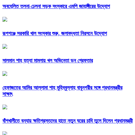
অবহেলিত তলনা-ঢেলনা সড়ক সংস্কারে এমপি জাহাঙ্গীরের উদ্যোগ
রূপগঞ্জে সরকারি খাল সংস্কার শুরু, জলাবদ্ধতা নিরসনে উদ্যোগ
সালমান শাহ হত্যা মামলায় খল অভিনেতা ডন গ্রেফতার
হেফাজতের আমির আল্লামা শাহ মুহিব্বুল্লাহ বাবুনগরীর সঙ্গে প্রধানমন্ত্রীর
সাক্ষাৎ
বাঁশখালীতে বন্যায় ক্ষতিগ্রস্তদের হাতে নতুন ঘরের চাবি তুলে দিলেন প্রধানমন্ত্রী