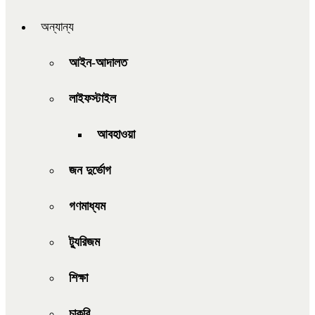
অন্যান্য
আইন-আদালত
লাইফস্টাইল
আবহাওয়া
জন দুর্ভোগ
গণমাধ্যম
ট্যুরিজম
শিক্ষা
চাকরি