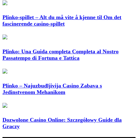
Plinko-spillet – Alt du må vite å kjenne til Om det
fascinerende casino-spillet
Plinko: Una Guida completa Completa al Nostro
Passatempo di Fortuna e Tattica
Plinko – Najuzbudljivija Casino Zabava s
Jedinstvenom Mehanikom
Dozwolone Casino Online: Szczegółowy Guide dla
Graczy