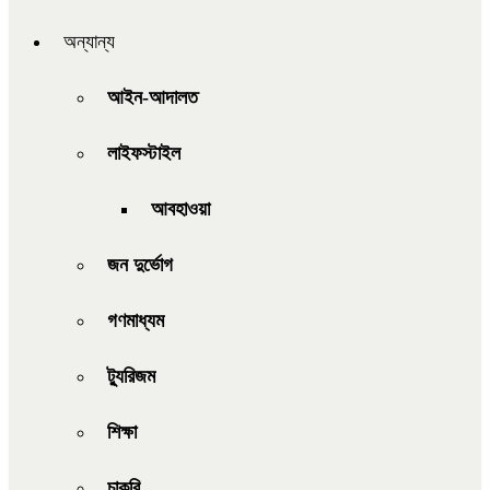
অন্যান্য
আইন-আদালত
লাইফস্টাইল
আবহাওয়া
জন দুর্ভোগ
গণমাধ্যম
ট্যুরিজম
শিক্ষা
চাকরি