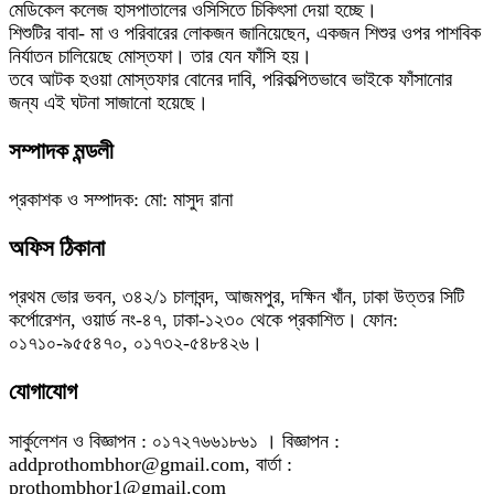
মেডিকেল কলেজ হাসপাতালের ওসিসিতে চিকিৎসা দেয়া হচ্ছে।
শিশুটির বাবা- মা ও পরিবারের লোকজন জানিয়েছেন, একজন শিশুর ওপর পাশবিক
নির্যাতন চালিয়েছে মোস্তফা। তার যেন ফাঁসি হয়।
তবে আটক হওয়া মোস্তফার বোনের দাবি, পরিকল্পিতভাবে ভাইকে ফাঁসানোর
জন্য এই ঘটনা সাজানো হয়েছে।
সম্পাদক মন্ডলী
প্রকাশক ও সম্পাদক: মো: মাসুদ রানা
অফিস ঠিকানা
প্রথম ভোর ভবন, ৩৪২/১ চালাবন্দ, আজমপুর, দক্ষিন খাঁন, ঢাকা উত্তর সিটি
কর্পোরেশন, ওয়ার্ড নং-৪৭, ঢাকা-১২৩০ থেকে প্রকাশিত। ফোন:
০১৭১০-৯৫৫৪৭০, ০১৭৩২-৫৪৮৪২৬।
যোগাযোগ
সার্কুলেশন ও বিজ্ঞাপন : ০১৭২৭৬৬১৮৬১ । বিজ্ঞাপন :
addprothombhor@gmail.com, বার্তা :
prothombhor1@gmail.com