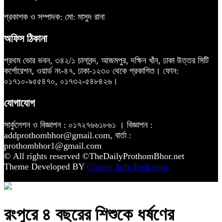
প্রকাশক ও সম্পাদক: মো: মাসুদ রানা
অফিস ঠিকানা
প্রথম ভোর ভবন, ৩৪২/১ চালাবন্দ, আজমপুর, দক্ষিন খাঁন, ঢাকা উত্তর সিটি
কর্পোরেশন, ওয়ার্ড নং-৪৭, ঢাকা-১২৩০ থেকে প্রকাশিত। ফোন:
০১৭১০-৯৫৫৪৭০, ০১৭৩২-৫৪৮৪২৬।
যোগাযোগ
সার্কুলেশন ও বিজ্ঞাপন : ০১৭২৭৬৬১৮৬১ । বিজ্ঞাপন :
addprothombhor@gmail.com, বার্তা :
prothombhor1@gmail.com
© All rights reserved ©TheDailyProthomBhor.net
Theme Developed BY
Classic Soft Tech.com
রংপুরে ৪ বছরের শিশুকে ধর্ষণের