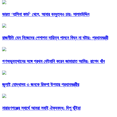
ভারত ‘হাসিনা কার্ড’ খেলে, আবার বন্ধুত্বও চায়: সালাহউদ্দিন
রাজনীতি যেন নিজেদের পেশাগত দায়িত্ব পালনে বিঘ্ন না ঘটায়: প্রধানমন্ত্রী
গণঅভ্যুত্থানের সঙ্গে প্রথম বেইমানি করেন জামায়াত আমির: রাশেদ খাঁন
জুলাই যোদ্ধাসহ ৩ জনকে রিকশা উপহার প্রধানমন্ত্রীর
নারায়ণগঞ্জের স্বার্থে আমরা সবাই ঐক্যবদ্ধ: দিপু ভূঁইয়া