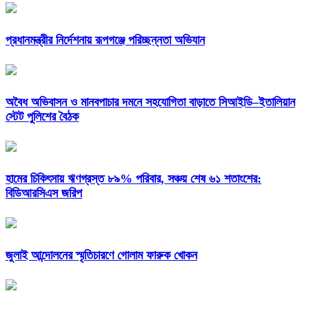
প্রধানমন্ত্রীর নির্দেশনায় রূপগঞ্জে পরিচ্ছন্নতা অভিযান
অবৈধ অভিবাসন ও মানবপাচার দমনে সহযোগিতা বাড়াতে সিআইডি–ইতালিয়ান
স্টেট পুলিশের বৈঠক
হামের চিকিৎসায় ঋণগ্রস্ত ৮৯% পরিবার, সঞ্চয় শেষ ৬১ শতাংশের:
বিডিআরসিএস জরিপ
জুলাই আন্দোলনের স্মৃতিচারণে গোলাম ফারুক খোকন