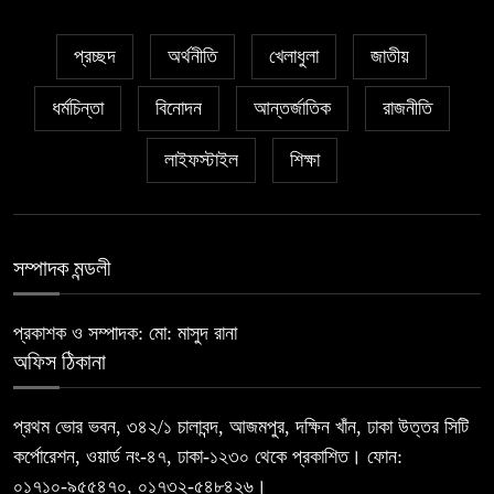
৫
ভূঁইয়ার
প্রচ্ছদ
অর্থনীতি
খেলাধুলা
জাতীয়
ভিন্নমতকে সম্মান করাই গণতন্ত্রের
ধর্মচিন্তা
বিনোদন
আন্তর্জাতিক
রাজনীতি
৬
অন্যতম ভিত্তি: মির্জা ফখরুল
লাইফস্টাইল
শিক্ষা
প্রধানমন্ত্রীর চট্টগ্রাম সফর রোববার
৭
সম্পাদক মন্ডলী
যুদ্ধ থেকে বের হওয়ার পথ পাচ্ছেন না
৮
ট্রাম্প, উভয় সংকটে মার্কিন প্রেসিডেন্ট
প্রকাশক ও সম্পাদক: মো: মাসুদ রানা
অফিস ঠিকানা
মিস ওয়ার্ল্ড ২০২৬: মিস ওয়ার্ল্ডে বাংলাদেশের
৯
প্রতিনিধিত্ব করবেন সামানজার সাঈদ
প্রথম ভোর ভবন, ৩৪২/১ চালাবন্দ, আজমপুর, দক্ষিন খাঁন, ঢাকা উত্তর সিটি
কর্পোরেশন, ওয়ার্ড নং-৪৭, ঢাকা-১২৩০ থেকে প্রকাশিত। ফোন:
বগুড়ার এরুলিয়ায় বাসচাপায় ৬ জন নিহত,
০১৭১০-৯৫৫৪৭০, ০১৭৩২-৫৪৮৪২৬।