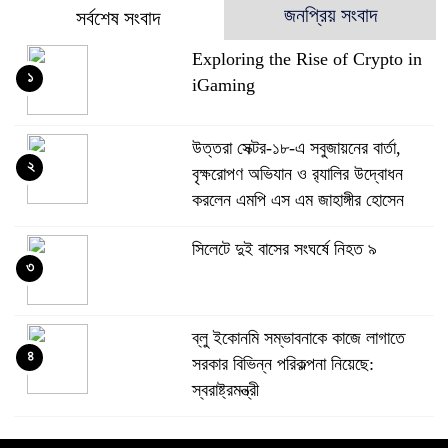
জনপ্রিয় সংবাদ
সর্বশেষ সংবাদ
Exploring the Rise of Crypto in
১
iGaming
উত্তরা সেক্টর-১৮-এ সবুজায়নের বার্তা,
২
বৃক্ষরোপণ অভিযান ও র‍্যালির উদ্বোধন
করলেন এমপি এস এম জাহাঙ্গীর হোসেন
সিলেটে দুই বাসের সংঘর্ষে নিহত ৯
৩
ব্লু ইকোনমি সম্ভাবনাকে কাজে লাগাতে
৪
সরকার বিভিন্ন পরিকল্পনা নিয়েছে:
স্বরাষ্ট্রমন্ত্রী
শহীদ পরিবারের পাশে থাকার অঙ্গীকার দিপু