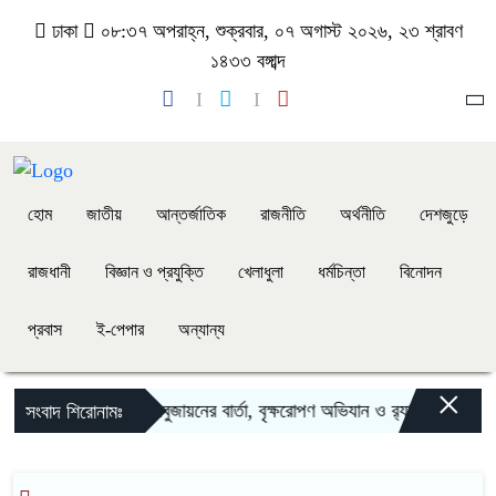
ঢাকা
০৮:৩৭ অপরাহ্ন, শুক্রবার, ০৭ অগাস্ট ২০২৬, ২৩ শ্রাবণ
১৪৩৩ বঙ্গাব্দ
হোম
জাতীয়
আন্তর্জাতিক
রাজনীতি
অর্থনীতি
দেশজুড়ে
রাজধানী
বিজ্ঞান ও প্রযুক্তি
খেলাধুলা
ধর্মচিন্তা
বিনোদন
প্রবাস
ই-পেপার
অন্যান্য
×
উত্তরা সেক্টর-১৮-এ সবুজায়নের বার্তা, বৃক্ষরোপণ অভিযান ও র‍্যালির উদ্বোধ
সংবাদ শিরোনামঃ