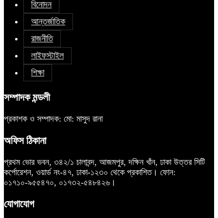
বিনোদন
আন্তর্জাতিক
রাজনীতি
লাইফস্টাইল
শিক্ষা
সম্পাদক মন্ডলী
প্রকাশক ও সম্পাদক: মো: মাসুদ রানা
অফিস ঠিকানা
প্রথম ভোর ভবন, ৩৪২/১ চালাবন্দ, আজমপুর, দক্ষিন খাঁন, ঢাকা উত্তর সিটি
কর্পোরেশন, ওয়ার্ড নং-৪৭, ঢাকা-১২৩০ থেকে প্রকাশিত। ফোন:
০১৭১০-৯৫৫৪৭০, ০১৭৩২-৫৪৮৪২৬।
যোগাযোগ