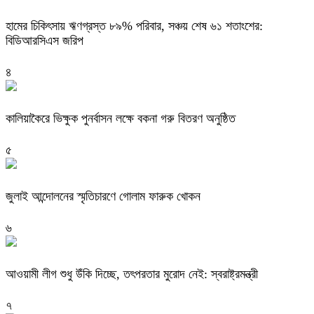
হামের চিকিৎসায় ঋণগ্রস্ত ৮৯% পরিবার, সঞ্চয় শেষ ৬১ শতাংশের:
বিডিআরসিএস জরিপ
৪
কালিয়াকৈরে ভিক্ষুক পুনর্বাসন লক্ষে বকনা গরু বিতরণ অনুষ্ঠিত
৫
জুলাই আন্দোলনের স্মৃতিচারণে গোলাম ফারুক খোকন
৬
আওয়ামী লীগ শুধু উঁকি দিচ্ছে, তৎপরতার মুরোদ নেই: স্বরাষ্ট্রমন্ত্রী
৭