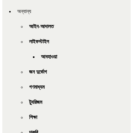
অন্যান্য
আইন-আদালত
লাইফস্টাইল
আবহাওয়া
জন দুর্ভোগ
গণমাধ্যম
ট্যুরিজম
শিক্ষা
চাকরি