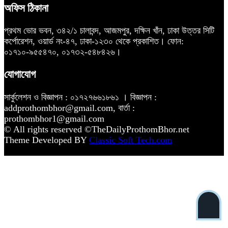
অফিস ঠিকানা
প্রথম ভোর ভবন, ৩৪২/১ চালাবন্দ, আজমপুর, দক্ষিন খাঁন, ঢাকা উত্তর সিটি
কর্পোরেশন, ওয়ার্ড নং-৪৭, ঢাকা-১২৩০ থেকে প্রকাশিত। ফোন:
০১৭১০-৯৫৫৪৭০, ০১৭৩২-৫৪৮৪২৬।
যোগাযোগ
সার্কুলেশন ও বিজ্ঞাপন : ০১৭২৭৬৬১৮৬১ । বিজ্ঞাপন :
addprothombhor@gmail.com, বার্তা :
prothombhor1@gmail.com
© All rights reserved ©TheDailyProthomBhor.net
Theme Developed BY
Classic Soft Tech.com