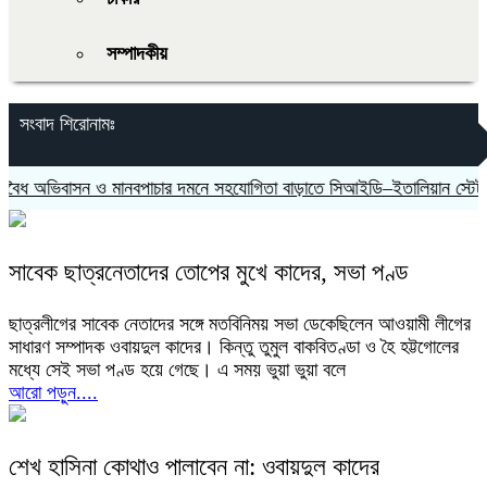
সম্পাদকীয়
সংবাদ শিরোনামঃ
ভিবাসন ও মানবপাচার দমনে সহযোগিতা বাড়াতে সিআইডি–ইতালিয়ান স্টেট পুলি
সাবেক ছাত্রনেতাদের তোপের মুখে কাদের, সভা পণ্ড
ছাত্রলীগের সাবেক নেতাদের সঙ্গে মতবিনিময় সভা ডেকেছিলেন আওয়ামী লীগের
সাধারণ সম্পাদক ওবায়দুল কাদের। কিন্তু তুমুল বাকবিতণ্ডা ও হৈ হট্টগোলের
মধ্যে সেই সভা পণ্ড হয়ে গেছে। এ সময় ভুয়া ভুয়া বলে
আরো পড়ুন....
শেখ হাসিনা কোথাও পালাবেন না: ওবায়দুল কাদের