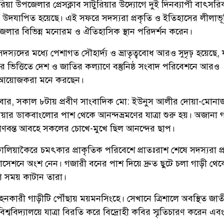
রিয়া উপজেলার প্রেসক্লাব সাটুরিয়ার উদ্যোগে দুই দিনব্যাপী বাৎসরি
 উদযাপিত হয়েছে। এই সফরে সদস্যরা প্রকৃতি ও ইতিহাসের লীলাভূ
েলার বিভিন্ন মনোরম ও ঐতিহাসিক স্থান পরিদর্শন করেন।
সদস্যদের মধ্যে পেশাগত সৌহার্দ্য ও ভ্রাতৃত্ববোধ আরও সুদৃঢ় হয়েছে, 
ের ভিত্তিতে দেশ ও জাতির কল্যাণে বস্তুনিষ্ঠ সংবাদ পরিবেশনে আরও
আয়োজকরা মনে করছেন। ​
লবার, সকাল ৮টায় প্রবীণ সাংবাদিক মো: ইউনুস আলীর দোয়া-মোনা
টুরিয়ার ডাকবাংলোর পাশ থেকে আনন্দভ্রমণের যাত্রা শুরু হয়। অজানা গন
্রাণবন্ত আবহে সকলের চোখে-মুখে ছিল আনন্দের ছাপ।
কালিয়াকৈরে চমৎকার প্রাকৃতিক পরিবেশে প্রাতঃরাশ শেষে সদস্যরা প্
ফটোসেশনে অংশ নেন। গজারী বনের পাশ দিয়ে দ্রুত ছুটে চলা গাড়ী থে
ণ সময় কাটান তারা।
বহনকারী গাড়ীটি পৌঁছায় ময়মনসিংহে। সেখানে ত্রিশালে অবস্থিত জা
্ববিদ্যালয়ে যাত্রা বিরতি করে বিদ্রোহী কবির স্মৃতিচারণ করেন এব