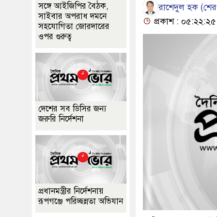
সঙ্গে আইজিপির বৈঠক,
​রা‌শেদুল হক (শের
সাইবার অপরাধ দমনে
প্রকাশ : ০৫:২২:২৫
সহযোগিতা জোরদারের
ওপর গুরুত্ব
দেশের সব ডিসির জন্য
জরুরি নির্দেশনা
প্রধানমন্ত্রীর নির্দেশনায়
রূপগঞ্জে পরিচ্ছন্নতা অভিযান