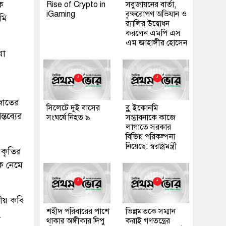
ক
Rise of Crypto in
সবুজায়নের বার্তা,
iGaming
বৃক্ষরোপণ অভিযান ও
মি
র‍্যালির উদ্বোধন
করলেন এমপি এস
এম জাহাঙ্গীর হোসেন
যা
জাতের
সিলেটে দুই বাসের
ব্লু ইকোনমি
্তব্যের
সংঘর্ষে নিহত ৯
সম্ভাবনাকে কাজে
লাগাতে সরকার
বিভিন্ন পরিকল্পনা
নিয়েছে: স্বরাষ্ট্রমন্ত্রী
রকৃতির
কে নেমে
তীয় কবি
শহীদ পরিবারের পাশে
ভিন্নমতকে সম্মান
ং
থাকার অঙ্গীকার দিপু
করাই গণতন্ত্রের