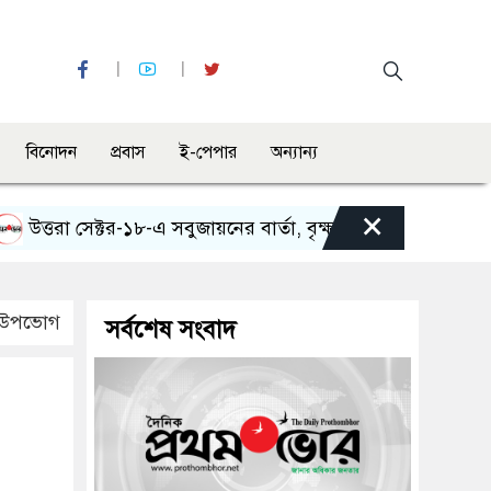
বিনোদন
প্রবাস
ই-পেপার
অন্যান্য
×
তরা সেক্টর-১৮-এ সবুজায়নের বার্তা, বৃক্ষরোপণ অভিযান ও র‍্যালি
্য উপভোগ
সর্বশেষ সংবাদ