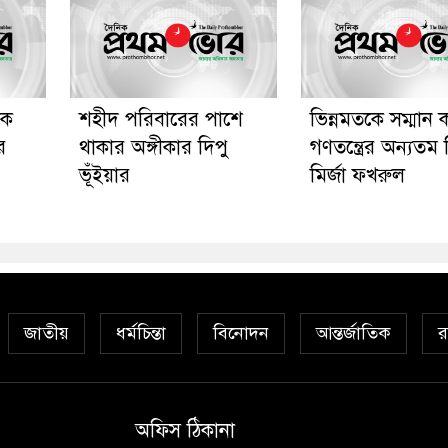
কে
শহীদ পরিবারের পাশে
ভিন্নমতকে সম্মান 
র
থাকার অঙ্গীকার দিপু
গণতন্ত্রের অন্যতম ভ
ভূঁইয়ার
মির্জা ফখরুল
জাতীয়
ধর্মচিন্তা
বিনোদন
আন্তর্জাতিক
র
অফিস ঠিকানা