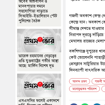
অবৈধ অভিবাসন ও
মানবপাচার দমনে
সহযোগিতা বাড়াতে
গজনী অবকাশ কেন্দ্র 
সিআইডি–ইতালিয়ান স্টেট
পুলিশের বৈঠক
কেন্দ্রে যান। অবকাশ কে
সীমান্ত দেখতে যাওয়া
নিরাপদ দূরত্বে দাঁড়িয়
মেঘালয় রাজ্যের মেলান্
​বকশিগঞ্জে দুপুরের খাব
তারেক রহমানের নেতৃত্বের
কেউ ভোলেননি পাহাড়ী 
প্রতি যুক্তরাষ্ট্রের গভীর আস্থা
প্রেসক্লাব সাটুরিয়ার 
আছে: মার্কিন বিশেষ দূত
দিনব্যাপী বাৎসরিক আ
আনন্দ ভ্রমণ
গজনী অব
মনোমুগ্ধকর পরিবেশ
এসএসসির ফলেই একাদশে