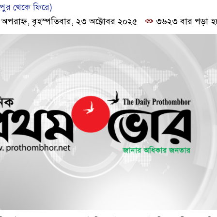
পুর থে‌কে ফি‌রে)
 অপরাহ্ন, বৃহস্পতিবার, ২৩ অক্টোবর ২০২৫
৩৬২৩ বার পড়া হ