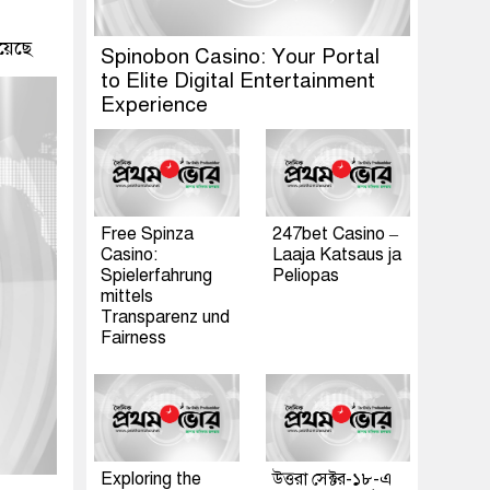
য়েছে
Spinobon Casino: Your Portal
to Elite Digital Entertainment
Experience
Free Spinza
247bet Casino –
Casino:
Laaja Katsaus ja
Spielerfahrung
Peliopas
mittels
Transparenz und
Fairness
Exploring the
উত্তরা সেক্টর-১৮-এ