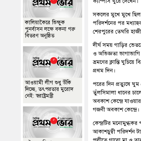
ক্যাম্পাস ঘুরে দেখেন।
সকলের মুখে মুখে ছি
কালিয়াকৈরে ভিক্ষুক
পরিদর্শনের পর মধ্যাহ
পুনর্বাসন লক্ষে বকনা গরু
শেরপুরের তেঘরি হাজ
বিতরণ অনুষ্ঠিত
দীর্ঘ সময় গাড়ির ভেত
ও অভিজ্ঞতা ভাগাভাগি
ভ্রমণের ক্লান্তি ঘুচি
প্রথম দিন।
আওয়ামী লীগ শুধু উঁকি
​পরের দিন প্রত্যুষে ঘ
দিচ্ছে, তৎপরতার মুরোদ
তুঁলসিমালা ধানের চা
নেই: স্বরাষ্ট্রমন্ত্রী
অবকাশ কেন্দ্রে যাওয়
গজনী অবকাশ কেন্দ্রে।
কেন্দ্রটির মনোমুগ্ধক
আকাশচুম্বী পরিদর্শন ট
পল্লীতে গারো মা ও তার