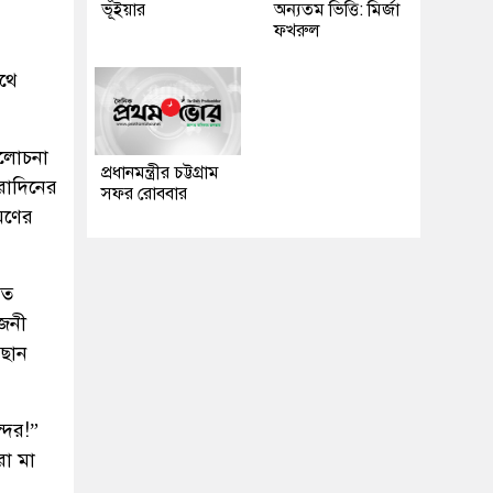
ভূঁইয়ার
অন্যতম ভিত্তি: মির্জা
ফখরুল
পথে
আলোচনা
প্রধানমন্ত্রীর চট্টগ্রাম
রাদিনের
সফর রোববার
রমণের
াত
গজনী
ঁছান
্দর!”
রো মা