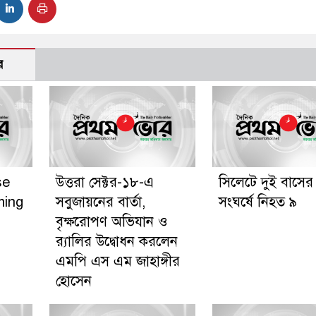
র
se
উত্তরা সেক্টর-১৮-এ
সিলেটে দুই বাসের
ming
সবুজায়নের বার্তা,
সংঘর্ষে নিহত ৯
বৃক্ষরোপণ অভিযান ও
র‍্যালির উদ্বোধন করলেন
এমপি এস এম জাহাঙ্গীর
হোসেন