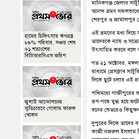
​মানিকগঞ্জ জেলার সাটু
আনন্দ ভ্রমণ সফলভাবে
শেরপুর ও জামালপুর জ
এই ভ্রমণের মধ্য দিয়ে 
হামের চিকিৎসায় ঋণগ্রস্ত
তাদেরকে ন্যায় ও সত্য
৮৯% পরিবার, সঞ্চয় শেষ
৬১ শতাংশের:
উৎসাহিত করবে বলে 
বিডিআরসিএস জরিপ
গত ২১ অক্টোবর, মঙ্গ
মাধ্যমে প্রেসক্লাব সা
দিকে ছুটে চলার এই প
​পথিমধ্যে গাজীপুরের 
রূপ-গন্ধে মুগ্ধ হয়ে 
জুলাই আন্দোলনের
স্মৃতিচারণে গোলাম ফারুক
বনের ভেতরেও কিছুক্ষ
খোকন
​দুপুরের দিকে তাদের 
কাজী নজরুল ইসলাম বিশ