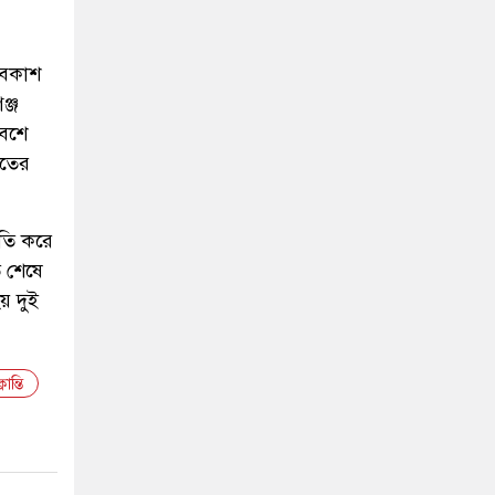
অবকাশ
ঞ্জ
লবশে
রতের
িরতি করে
 শেষে
য় দুই
লান্তি