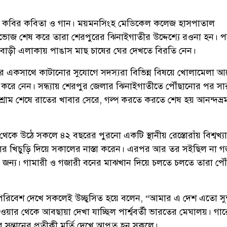
ল কবির কবিতা ও গান। ময়মনসিংহ মেডিকেল কলেজ হাসপাতাল
্নভোজ শেষ করে তারা শেরপুরের ঝিনাইগাতীর উদ্দেশ্যে রওনা হন। 
ীবাড়ী এলাকায় পাঙাস মাছ চাষের ঘের দেখতে বিরতি নেন।
রে একসাথে কাটানোর সুযোগে সদস্যরা বিভিন্ন বিষয়ে খোলামেলা 
 করে নেন। সন্ধ্যায় শেরপুর জেলার ঝিনাইগাতীতে পৌঁছানোর পর সা
য়ে বিশ্রাম শেষে রাতের খাবার সেরে, গল্প করতে করতে শেষ হয় আনন্দভ্
ুম থেকে উঠে সকলে ৪২ বছরের পুরনো একটি স্থানীয় রেস্তোরাঁয় বিশ্বখ্য
লের খিচুড়ি দিয়ে সকালের নাস্তা করেন। এরপর আর তর সইছিল না 
ার জন্য। গামারী ও গজারী বনের মাঝখান দিয়ে চলতে চলতে তারা পৌ
র পরিবেশ দেখে সকলেই উচ্ছ্বসিত হয়ে বলেন, “আমার এ দেশ এতো সুন
াওয়ার থেকে আবছায়া দেখা যাচ্ছিল পার্শ্ববর্তী ভারতের মেঘালয়। গা
 সন্তানের প্রতীকী মূর্তি দেখে আপ্লুত হন সকলে।