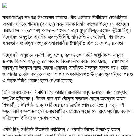
নারায়ণগঞ্জের রূপগঞ্জ উপজেলার তারাবো পৌর এলাকায় দীর্ঘদিনের ভোগান্তির
অবসান ঘটাতে শনিবার (২৩ মে) নতুন সড়ক নির্মাণ কাজের উদ্বোধন করেছেন
নারায়ণগঞ্জ-১ (রূপগঞ্জ) আসনের সংসদ সদস্য মুস্তাফিজুর রহমান ভুঁইয়া দিপু।
উদ্বোধন অনুষ্ঠানে স্থানীয় জনপ্রতিনিধি, রাজনৈতিক নেতাকর্মী, প্রশাসনের
কর্মকর্তা এবং বিপুল সংখ্যক এলাকাবাসীর উপস্থিতি ছিল চোখে পড়ার মতো।
উদ্বোধনী অনুষ্ঠানে এমপি দিপু বলেন, রূপগঞ্জকে একটি আধুনিক ও উন্নত
জনপদ হিসেবে গড়ে তুলতে সরকার নিরলসভাবে কাজ করে যাচ্ছে। যোগাযোগ
ব্যবস্থার উন্নয়ন ছাড়া কোনো এলাকার সামগ্রিক উন্নয়ন সম্ভব নয়। তাই
জনগণের দুর্ভোগ কমাতে এবং এলাকার অবকাঠামোগত উন্নয়ন ত্বরান্বিত করতে
এ সড়ক নির্মাণ প্রকল্প হাতে নেওয়া হয়েছে।
তিনি আরও বলেন, দীর্ঘদিন ধরে তারাবো এলাকার মানুষ চলাচলে নানা সমস্যার
সম্মুখীন হচ্ছিলেন। বিশেষ করে বর্ষা মৌসুমে সড়কের বেহাল অবস্থার কারণে
শিক্ষার্থী, চাকরিজীবী ও ব্যবসায়ীদের চরম দুর্ভোগ পোহাতে হতো। নতুন এই
সড়ক নির্মাণ সম্পন্ন হলে এলাকাবাসীর যাতায়াত সহজ হবে এবং স্থানীয় ব্যবসা-
বাণিজ্যেও ইতিবাচক প্রভাব পড়বে।
এমপি দিপু সংশ্লিষ্ট ঠিকাদারি প্রতিষ্ঠান ও প্রকৌশলীদের উদ্দেশ্যে বলেন,