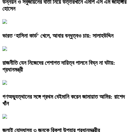
উন্নয়ন ও সবুজায়নের বার্তা নিয়ে উত্তরখানে এমপি এস এম জাহাঙ্গীর
হোসেন
ভারত ‘হাসিনা কার্ড’ খেলে, আবার বন্ধুত্বও চায়: সালাহউদ্দিন
রাজনীতি যেন নিজেদের পেশাগত দায়িত্ব পালনে বিঘ্ন না ঘটায়:
প্রধানমন্ত্রী
গণঅভ্যুত্থানের সঙ্গে প্রথম বেইমানি করেন জামায়াত আমির: রাশেদ
খাঁন
জুলাই যোদ্ধাসহ ৩ জনকে রিকশা উপহার প্রধানমন্ত্রীর