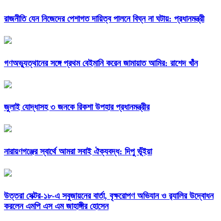
রাজনীতি যেন নিজেদের পেশাগত দায়িত্ব পালনে বিঘ্ন না ঘটায়: প্রধানমন্ত্রী
গণঅভ্যুত্থানের সঙ্গে প্রথম বেইমানি করেন জামায়াত আমির: রাশেদ খাঁন
জুলাই যোদ্ধাসহ ৩ জনকে রিকশা উপহার প্রধানমন্ত্রীর
নারায়ণগঞ্জের স্বার্থে আমরা সবাই ঐক্যবদ্ধ: দিপু ভূঁইয়া
উত্তরা সেক্টর-১৮-এ সবুজায়নের বার্তা, বৃক্ষরোপণ অভিযান ও র‍্যালির উদ্বোধন
করলেন এমপি এস এম জাহাঙ্গীর হোসেন