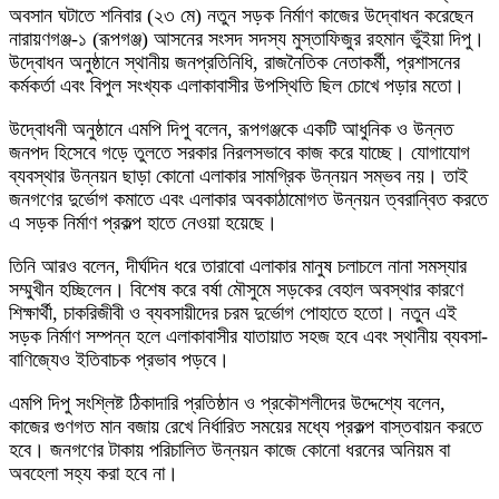
অবসান ঘটাতে শনিবার (২৩ মে) নতুন সড়ক নির্মাণ কাজের উদ্বোধন করেছেন
নারায়ণগঞ্জ-১ (রূপগঞ্জ) আসনের সংসদ সদস্য মুস্তাফিজুর রহমান ভুঁইয়া দিপু।
উদ্বোধন অনুষ্ঠানে স্থানীয় জনপ্রতিনিধি, রাজনৈতিক নেতাকর্মী, প্রশাসনের
কর্মকর্তা এবং বিপুল সংখ্যক এলাকাবাসীর উপস্থিতি ছিল চোখে পড়ার মতো।
উদ্বোধনী অনুষ্ঠানে এমপি দিপু বলেন, রূপগঞ্জকে একটি আধুনিক ও উন্নত
জনপদ হিসেবে গড়ে তুলতে সরকার নিরলসভাবে কাজ করে যাচ্ছে। যোগাযোগ
ব্যবস্থার উন্নয়ন ছাড়া কোনো এলাকার সামগ্রিক উন্নয়ন সম্ভব নয়। তাই
জনগণের দুর্ভোগ কমাতে এবং এলাকার অবকাঠামোগত উন্নয়ন ত্বরান্বিত করতে
এ সড়ক নির্মাণ প্রকল্প হাতে নেওয়া হয়েছে।
তিনি আরও বলেন, দীর্ঘদিন ধরে তারাবো এলাকার মানুষ চলাচলে নানা সমস্যার
সম্মুখীন হচ্ছিলেন। বিশেষ করে বর্ষা মৌসুমে সড়কের বেহাল অবস্থার কারণে
শিক্ষার্থী, চাকরিজীবী ও ব্যবসায়ীদের চরম দুর্ভোগ পোহাতে হতো। নতুন এই
সড়ক নির্মাণ সম্পন্ন হলে এলাকাবাসীর যাতায়াত সহজ হবে এবং স্থানীয় ব্যবসা-
বাণিজ্যেও ইতিবাচক প্রভাব পড়বে।
এমপি দিপু সংশ্লিষ্ট ঠিকাদারি প্রতিষ্ঠান ও প্রকৌশলীদের উদ্দেশ্যে বলেন,
কাজের গুণগত মান বজায় রেখে নির্ধারিত সময়ের মধ্যে প্রকল্প বাস্তবায়ন করতে
হবে। জনগণের টাকায় পরিচালিত উন্নয়ন কাজে কোনো ধরনের অনিয়ম বা
অবহেলা সহ্য করা হবে না।