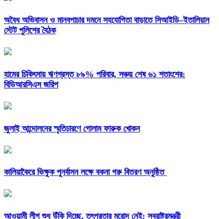
অবৈধ অভিবাসন ও মানবপাচার দমনে সহযোগিতা বাড়াতে সিআইডি–ইতালিয়ান
স্টেট পুলিশের বৈঠক
হামের চিকিৎসায় ঋণগ্রস্ত ৮৯% পরিবার, সঞ্চয় শেষ ৬১ শতাংশের:
বিডিআরসিএস জরিপ
জুলাই আন্দোলনের স্মৃতিচারণে গোলাম ফারুক খোকন
কালিয়াকৈরে ভিক্ষুক পুনর্বাসন লক্ষে বকনা গরু বিতরণ অনুষ্ঠিত
আওয়ামী লীগ শুধু উঁকি দিচ্ছে, তৎপরতার মুরোদ নেই: স্বরাষ্ট্রমন্ত্রী