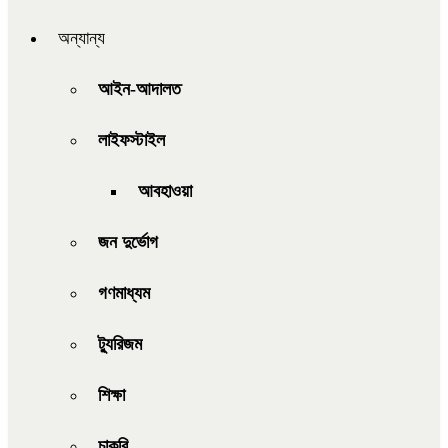
অন্যান্য
আইন-আদালত
লাইফস্টাইল
আবহাওয়া
জন দুর্ভোগ
গণমাধ্যম
ট্যুরিজম
শিক্ষা
চাকরি