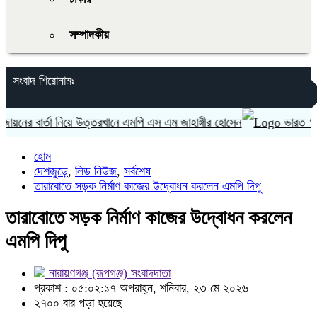
সম্পাদকীয়
সংবাদ শিরোনামঃ
র বার্তা নিয়ে উত্তরখানে এমপি এস এম জাহাঙ্গীর হোসেন
ভারত ‘হাসিনা 
হোম
দেশজুড়ে
,
লিড নিউজ
,
সর্বশেষ
তারাবোতে সড়ক নির্মাণ কাজের উদ্বোধন করলেন এমপি দিপু
তারাবোতে সড়ক নির্মাণ কাজের উদ্বোধন করলেন
এমপি দিপু
নারায়ণগঞ্জ (রূপগঞ্জ) সংবাদদাতা
প্রকাশ : ০৫:০২:১৭ অপরাহ্ন, শনিবার, ২৩ মে ২০২৬
২৭০০ বার পড়া হয়েছে