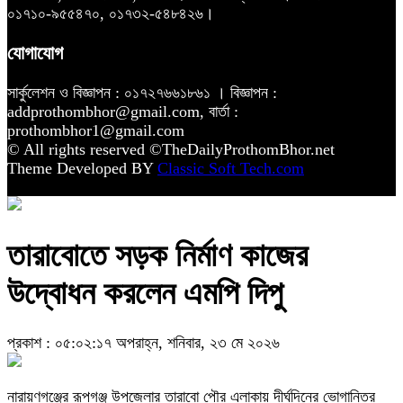
০১৭১০-৯৫৫৪৭০, ০১৭৩২-৫৪৮৪২৬।
যোগাযোগ
সার্কুলেশন ও বিজ্ঞাপন : ০১৭২৭৬৬১৮৬১ । বিজ্ঞাপন :
addprothombhor@gmail.com, বার্তা :
prothombhor1@gmail.com
© All rights reserved ©TheDailyProthomBhor.net
Theme Developed BY
Classic Soft Tech.com
তারাবোতে সড়ক নির্মাণ কাজের
উদ্বোধন করলেন এমপি দিপু
প্রকাশ : ০৫:০২:১৭ অপরাহ্ন, শনিবার, ২৩ মে ২০২৬
নারায়ণগঞ্জের রূপগঞ্জ উপজেলার তারাবো পৌর এলাকায় দীর্ঘদিনের ভোগান্তির