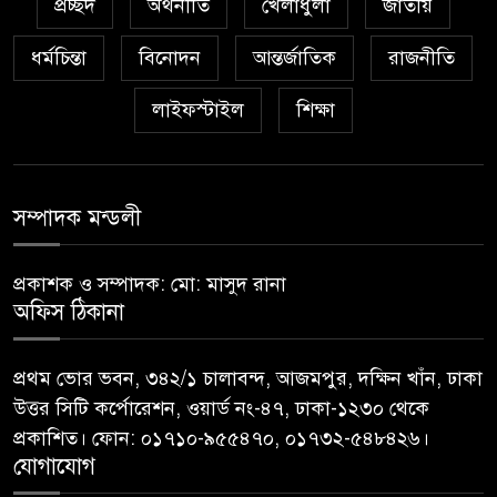
প্রচ্ছদ
অর্থনীতি
খেলাধুলা
জাতীয়
ধর্মচিন্তা
বিনোদন
আন্তর্জাতিক
রাজনীতি
লাইফস্টাইল
শিক্ষা
সম্পাদক মন্ডলী
প্রকাশক ও সম্পাদক: মো: মাসুদ রানা
অফিস ঠিকানা
প্রথম ভোর ভবন, ৩৪২/১ চালাবন্দ, আজমপুর, দক্ষিন খাঁন, ঢাকা
উত্তর সিটি কর্পোরেশন, ওয়ার্ড নং-৪৭, ঢাকা-১২৩০ থেকে
প্রকাশিত। ফোন: ০১৭১০-৯৫৫৪৭০, ০১৭৩২-৫৪৮৪২৬।
যোগাযোগ