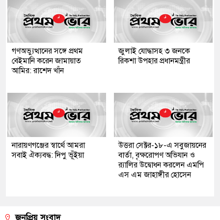
গণঅভ্যুত্থানের সঙ্গে প্রথম
জুলাই যোদ্ধাসহ ৩ জনকে
বেইমানি করেন জামায়াত
রিকশা উপহার প্রধানমন্ত্রীর
আমির: রাশেদ খাঁন
নারায়ণগঞ্জের স্বার্থে আমরা
উত্তরা সেক্টর-১৮-এ সবুজায়নের
সবাই ঐক্যবদ্ধ: দিপু ভূঁইয়া
বার্তা, বৃক্ষরোপণ অভিযান ও
র‍্যালির উদ্বোধন করলেন এমপি
এস এম জাহাঙ্গীর হোসেন
জনপ্রিয় সংবাদ