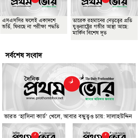
এসএসসির ফলেই একাদশে
তারেক রহমানের নেতৃত্বের প্রতি
ভর্তি, ফিরছে না পরীক্ষা পদ্ধতি
যুক্তরাষ্ট্রের গভীর আস্থা আছে:
মার্কিন বিশেষ দূত
সর্বশেষ সংবাদ
ভারত ‘হাসিনা কার্ড’ খেলে, আবার বন্ধুত্বও চায়: সালাহউদ্দিন