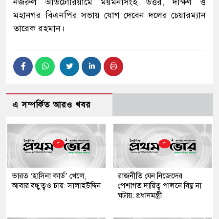
নজরুল অডিটোরিয়ামে ময়মনসিংহ উত্তর, দক্ষিণ ও
মহানগর বিএনপির সভায় যোগ দেবেন দলের চেয়ারম্যান
তারেক রহমান।
এ সম্পর্কিত আরও খবর
ভারত ‘হাসিনা কার্ড’ খেলে,
রাজনীতি যেন নিজেদের
আবার বন্ধুত্বও চায়: সালাহউদ্দিন
পেশাগত দায়িত্ব পালনে বিঘ্ন না
ঘটায়: প্রধানমন্ত্রী