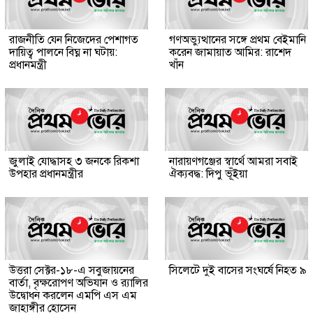
রাজনীতি যেন নিজেদের পেশাগত
গণঅভ্যুত্থানের সঙ্গে প্রথম বেইমানি
দায়িত্ব পালনে বিঘ্ন না ঘটায়:
করেন জামায়াত আমির: রাশেদ
প্রধানমন্ত্রী
খাঁন
জুলাই যোদ্ধাসহ ৩ জনকে রিকশা
নারায়ণগঞ্জের স্বার্থে আমরা সবাই
উপহার প্রধানমন্ত্রীর
ঐক্যবদ্ধ: দিপু ভূঁইয়া
উত্তরা সেক্টর-১৮-এ সবুজায়নের
সিলেটে দুই বাসের সংঘর্ষে নিহত ৯
বার্তা, বৃক্ষরোপণ অভিযান ও র‍্যালির
উদ্বোধন করলেন এমপি এস এম
জাহাঙ্গীর হোসেন