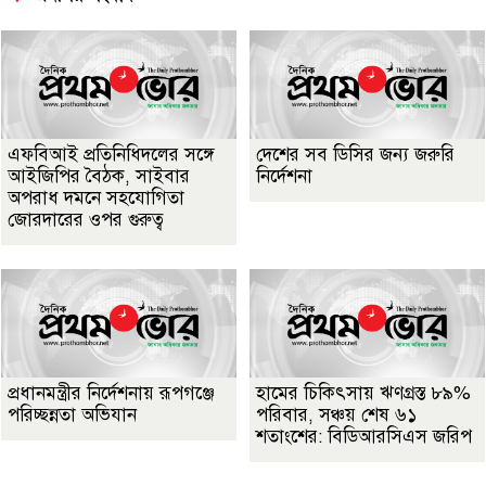
এফবিআই প্রতিনিধিদলের সঙ্গে
দেশের সব ডিসির জন্য জরুরি
আইজিপির বৈঠক, সাইবার
নির্দেশনা
অপরাধ দমনে সহযোগিতা
জোরদারের ওপর গুরুত্ব
প্রধানমন্ত্রীর নির্দেশনায় রূপগঞ্জে
হামের চিকিৎসায় ঋণগ্রস্ত ৮৯%
পরিচ্ছন্নতা অভিযান
পরিবার, সঞ্চয় শেষ ৬১
শতাংশের: বিডিআরসিএস জরিপ