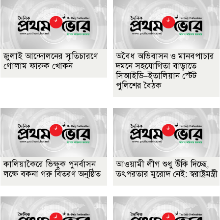
জুলাই আন্দোলনের স্মৃতিচারণে
অবৈধ অভিবাসন ও মানবপাচার
গোলাম ফারুক খোকন
দমনে সহযোগিতা বাড়াতে
সিআইডি–ইতালিয়ান স্টেট
পুলিশের বৈঠক
কালিয়াকৈরে ভিক্ষুক পুনর্বাসন
আওয়ামী লীগ শুধু উঁকি দিচ্ছে,
লক্ষে বকনা গরু বিতরণ অনুষ্ঠিত
তৎপরতার মুরোদ নেই: স্বরাষ্ট্রমন্ত্রী