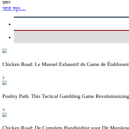
দুজন
আরো পড়ুন....
Chicken Road: Le Manuel Exhaustif du Game de Établissem
১
Poultry Path: This Tactical Gambling Game Revolutionizin
২
Chicken Road: De Complete Handleiding voor Dit Meeslep