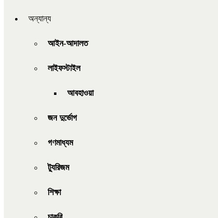
অন্যান্য
আইন-আদালত
লাইফস্টাইল
আবহাওয়া
জন দুর্ভোগ
গণমাধ্যম
ট্যুরিজম
শিক্ষা
চাকরি