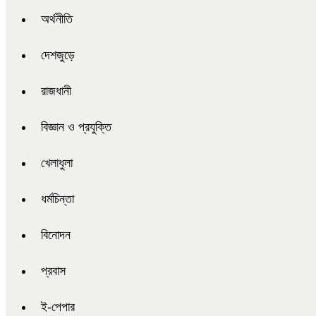
অর্থনীতি
দেশজুড়ে
রাজধানী
বিজ্ঞান ও প্রযুক্তি
খেলাধুলা
ধর্মচিন্তা
বিনোদন
প্রবাস
ই-পেপার