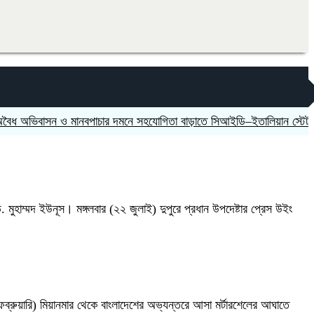
াসন ও মানবপাচার দমনে সহযোগিতা বাড়াতে সিআইডি–ইতালিয়ান স্টেট পুলিশের
 মুহাম্মদ ইউনূস। মঙ্গলবার (২২ জুলাই) দুপুরে প্রধান উপদেষ্টার প্রেস উইং
ফেব্রুয়ারি) মিয়ানমার থেকে বাংলাদেশের অভ্যন্তরে আসা মর্টারশেলের আঘাতে