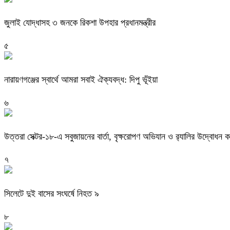
জুলাই যোদ্ধাসহ ৩ জনকে রিকশা উপহার প্রধানমন্ত্রীর
৫
নারায়ণগঞ্জের স্বার্থে আমরা সবাই ঐক্যবদ্ধ: দিপু ভূঁইয়া
৬
উত্তরা সেক্টর-১৮-এ সবুজায়নের বার্তা, বৃক্ষরোপণ অভিযান ও র‍্যালির উদ্বোধ
৭
সিলেটে দুই বাসের সংঘর্ষে নিহত ৯
৮