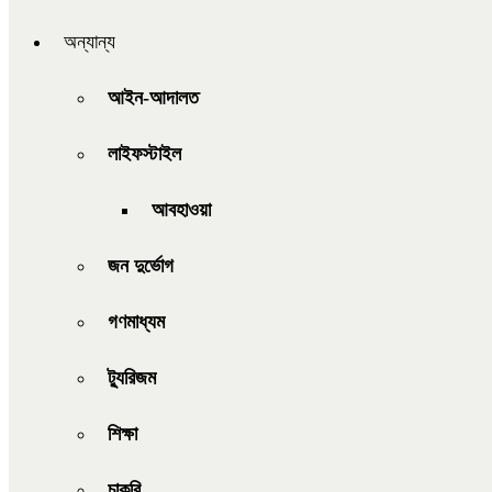
অন্যান্য
আইন-আদালত
লাইফস্টাইল
আবহাওয়া
জন দুর্ভোগ
গণমাধ্যম
ট্যুরিজম
শিক্ষা
চাকরি