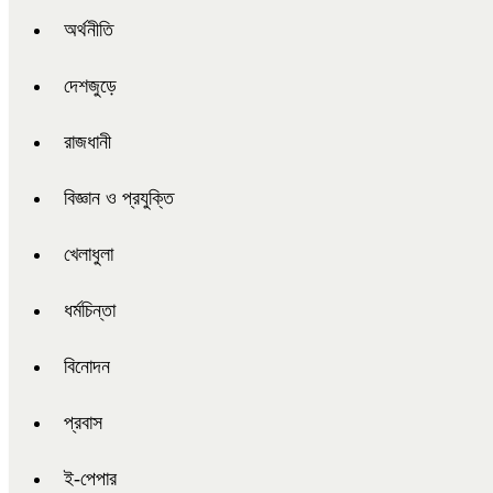
অর্থনীতি
দেশজুড়ে
রাজধানী
বিজ্ঞান ও প্রযুক্তি
খেলাধুলা
ধর্মচিন্তা
বিনোদন
প্রবাস
ই-পেপার