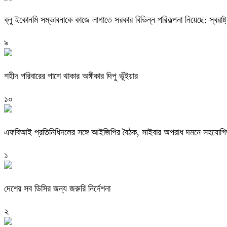
ব্লু ইকোনমি সম্ভাবনাকে কাজে লাগাতে সরকার বিভিন্ন পরিকল্পনা নিয়েছে: স্বরাষ্ট্রম
৯
শহীদ পরিবারের পাশে থাকার অঙ্গীকার দিপু ভূঁইয়ার
১০
এফবিআই প্রতিনিধিদলের সঙ্গে আইজিপির বৈঠক, সাইবার অপরাধ দমনে সহযোগিত
১
দেশের সব ডিসির জন্য জরুরি নির্দেশনা
২