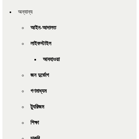
অন্যান্য
আইন-আদালত
লাইফস্টাইল
আবহাওয়া
জন দুর্ভোগ
গণমাধ্যম
ট্যুরিজম
শিক্ষা
চাকরি