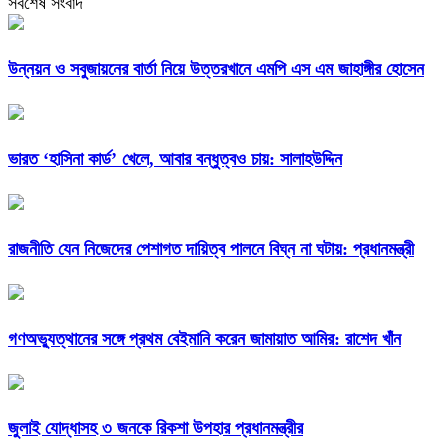
সর্বশেষ সংবাদ
উন্নয়ন ও সবুজায়নের বার্তা নিয়ে উত্তরখানে এমপি এস এম জাহাঙ্গীর হোসেন
ভারত ‘হাসিনা কার্ড’ খেলে, আবার বন্ধুত্বও চায়: সালাহউদ্দিন
রাজনীতি যেন নিজেদের পেশাগত দায়িত্ব পালনে বিঘ্ন না ঘটায়: প্রধানমন্ত্রী
গণঅভ্যুত্থানের সঙ্গে প্রথম বেইমানি করেন জামায়াত আমির: রাশেদ খাঁন
জুলাই যোদ্ধাসহ ৩ জনকে রিকশা উপহার প্রধানমন্ত্রীর