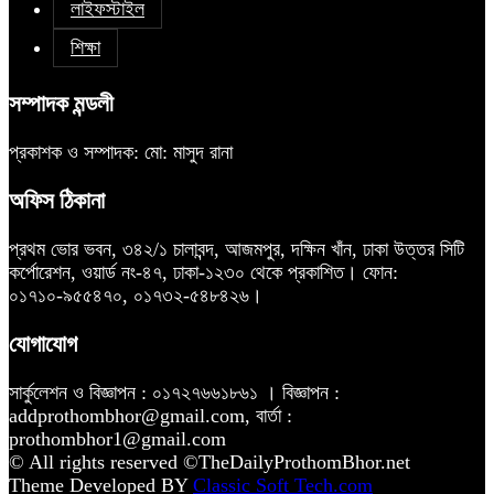
লাইফস্টাইল
শিক্ষা
সম্পাদক মন্ডলী
প্রকাশক ও সম্পাদক: মো: মাসুদ রানা
অফিস ঠিকানা
প্রথম ভোর ভবন, ৩৪২/১ চালাবন্দ, আজমপুর, দক্ষিন খাঁন, ঢাকা উত্তর সিটি
কর্পোরেশন, ওয়ার্ড নং-৪৭, ঢাকা-১২৩০ থেকে প্রকাশিত। ফোন:
০১৭১০-৯৫৫৪৭০, ০১৭৩২-৫৪৮৪২৬।
যোগাযোগ
সার্কুলেশন ও বিজ্ঞাপন : ০১৭২৭৬৬১৮৬১ । বিজ্ঞাপন :
addprothombhor@gmail.com, বার্তা :
prothombhor1@gmail.com
© All rights reserved ©TheDailyProthomBhor.net
Theme Developed BY
Classic Soft Tech.com