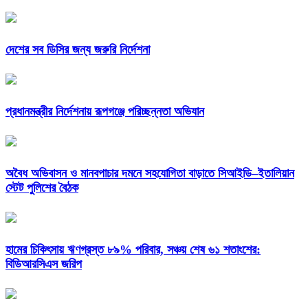
দেশের সব ডিসির জন্য জরুরি নির্দেশনা
প্রধানমন্ত্রীর নির্দেশনায় রূপগঞ্জে পরিচ্ছন্নতা অভিযান
অবৈধ অভিবাসন ও মানবপাচার দমনে সহযোগিতা বাড়াতে সিআইডি–ইতালিয়ান
স্টেট পুলিশের বৈঠক
হামের চিকিৎসায় ঋণগ্রস্ত ৮৯% পরিবার, সঞ্চয় শেষ ৬১ শতাংশের:
বিডিআরসিএস জরিপ