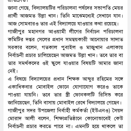
প্রতিশ্রুতি।
জানা গেছে, বিদ্যালয়টির পরিচালনা পর্ষদের সভাপতি মেয়র
প্রার্থী আজমত উল্লা খান। তিনি মাঝেমধ্যেই সেখানে যান।
আজ সোমবারও তার এই বিদ্যালয়ে যাওয়ার কথা রয়েছে।
গাজীপুর মহানগর আওয়ামী লীগের নির্বাচন পরিচালনা
কমিটির দপ্তর সেলের প্রধান সমন্বয়কারী আনোয়ার সাদাত
সরকার বলেন, গতকাল পুবাইল ও মাজুখান এলাকায়
নির্বাচনী প্রচার চালিয়েছেন আজমত উল্লা খান। তবে তার বা
তার সমর্থকদের ওই স্কুলে যাওয়ার বিষয়টি আমার জানা
নেই।
এ বিষয়ে বিদ্যালয়ের প্রধান শিক্ষক আব্দুর রহিমের সঙ্গে
একাধিকবার মোবাইল ফোনে যোগাযোগ করেও তাকে
পাওয়া যায়নি। তবে তার স্ত্রী ফোনকলটি রিসিভ করে
জানিয়েছেন, তিনি বাসায় মোবাইল রেখে বিদ্যালয়ে গেছেন।
গাজীপুর সদর উপজেলা নির্বাহী কর্মকর্তা (ইউএনও) সৈয়দ
মোরাদ আলী বলেন, শিক্ষাপ্রতিষ্ঠানে কোনোভাবেই কেউ
নির্বাচনী প্রচার করতে পারে না। এমনটি হয়ে থাকলে তা