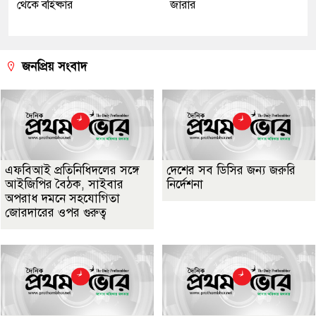
থেকে বহিষ্কার
জারার
জনপ্রিয় সংবাদ
এফবিআই প্রতিনিধিদলের সঙ্গে
দেশের সব ডিসির জন্য জরুরি
আইজিপির বৈঠক, সাইবার
নির্দেশনা
অপরাধ দমনে সহযোগিতা
জোরদারের ওপর গুরুত্ব