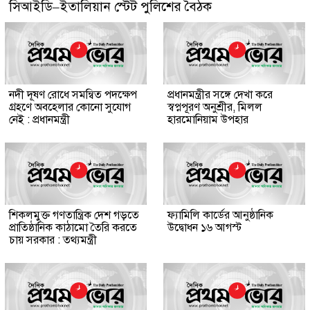
সিআইডি–ইতালিয়ান স্টেট পুলিশের বৈঠক
নদী দূষণ রোধে সমন্বিত পদক্ষেপ
প্রধানমন্ত্রীর সঙ্গে দেখা করে
গ্রহণে অবহেলার কোনো সুযোগ
স্বপ্নপূরণ অনুশ্রীর, মিলল
নেই : প্রধানমন্ত্রী
হারমোনিয়াম উপহার
শিকলমুক্ত গণতান্ত্রিক দেশ গড়তে
ফ্যামিলি কার্ডের আনুষ্ঠানিক
প্রাতিষ্ঠানিক কাঠামো তৈরি করতে
উদ্বোধন ১৬ আগস্ট
চায় সরকার : তথ্যমন্ত্রী