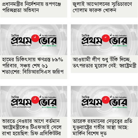
প্রধানমন্ত্রীর নির্দেশনায় রূপগঞ্জে
জুলাই আন্দোলনের স্মৃতিচারণে
পরিচ্ছন্নতা অভিযান
গোলাম ফারুক খোকন
হামের চিকিৎসায় ঋণগ্রস্ত ৮৯%
আওয়ামী লীগ শুধু উঁকি দিচ্ছে,
পরিবার, সঞ্চয় শেষ ৬১
তৎপরতার মুরোদ নেই: স্বরাষ্ট্রমন্ত্রী
শতাংশের: বিডিআরসিএস জরিপ
ভারতে নেওয়ার আগে বর্তমান
তারেক রহমানের নেতৃত্বের প্রতি
স্বরাষ্ট্রমন্ত্রীকেও টিএফআই সেলে
যুক্তরাষ্ট্রের গভীর আস্থা আছে:
রাখা হয়েছিল: চিফ প্রসিকিউটর
মার্কিন বিশেষ দূত