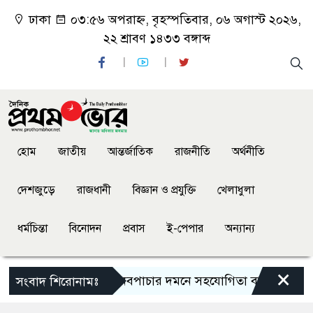
ঢাকা
০৩:৫৬ অপরাহ্ন, বৃহস্পতিবার, ০৬ অগাস্ট ২০২৬,
২২ শ্রাবণ ১৪৩৩ বঙ্গাব্দ
হোম
জাতীয়
আন্তর্জাতিক
রাজনীতি
অর্থনীতি
দেশজুড়ে
রাজধানী
বিজ্ঞান ও প্রযুক্তি
খেলাধুলা
ধর্মচিন্তা
বিনোদন
প্রবাস
ই-পেপার
অন্যান্য
×
ৈধ অভিবাসন ও মানবপাচার দমনে সহযোগিতা বাড়াতে সিআইডি–ইতা
সংবাদ শিরোনামঃ