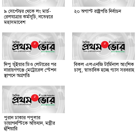
৯ সেপ্টেম্বর থেকে লং মার্চ-
২০ অগাস্ট রাষ্ট্রপতি নির্বাচন
রেলযাত্রার কর্মসূচি, নভেম্বরে
মহাসমাবেশ
দিপু ভূঁইয়ার ডিও লেটারের পর
বিকল এলএনজি টার্মিনাল আংশিক
নারায়ণগঞ্জে মেট্রোরেল স্টেশন
চালু, স্বাভাবিক হচ্ছে গ্যাস সরবরাহ
স্থাপনে অগ্রগতি
পুরান ঢাকার পপুলার
ডায়াগনস্টিকে অভিযান, মন্ত্রীর
হুঁশিয়ারি