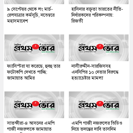
৯ সেপ্টেম্বর থেকে লং মার্চ-
হাসিনার বক্তৃতা ভারতের নীতি-
রেলযাত্রার কর্মসূচি, নভেম্বরে
নির্ধারকদের পরিকল্পনায়:
মহাসমাবেশ
রিজভী
ফ্যাসিস্টরা যা করেছে, হুবহু তার
নাসীরুদ্দীন-সারজিসসহ
ফটোকপি দেখতে পাচ্ছি:
এনসিপির ১০ নেতার বিরুদ্ধে
জামায়াত আমির
হত্যাচেষ্টার মামলা
সাতক্ষীরা-৪ আসনের এমপি
এমপি গাজী নজরুলের ভিডিও
গাজী নজরুলকে জামায়াত
নিয়ে তদন্তের দাবি তাসনিম