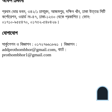
অফিস ঠিকানা
প্রথম ভোর ভবন, ৩৪২/১ চালাবন্দ, আজমপুর, দক্ষিন খাঁন, ঢাকা উত্তর সিটি
কর্পোরেশন, ওয়ার্ড নং-৪৭, ঢাকা-১২৩০ থেকে প্রকাশিত। ফোন:
০১৭১০-৯৫৫৪৭০, ০১৭৩২-৫৪৮৪২৬।
যোগাযোগ
সার্কুলেশন ও বিজ্ঞাপন : ০১৭২৭৬৬১৮৬১ । বিজ্ঞাপন :
addprothombhor@gmail.com, বার্তা :
prothombhor1@gmail.com