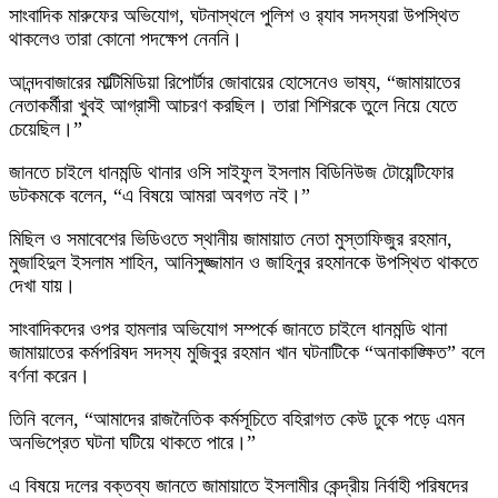
সাংবাদিক মারুফের অভিযোগ, ঘটনাস্থলে পুলিশ ও র‍্যাব সদস্যরা উপস্থিত
থাকলেও তারা কোনো পদক্ষেপ নেননি।
আনন্দবাজারের মাল্টিমিডিয়া রিপোর্টার জোবায়ের হোসেনেও ভাষ্য, “জামায়াতের
নেতাকর্মীরা খুবই আগ্রাসী আচরণ করছিল। তারা শিশিরকে তুলে নিয়ে যেতে
চেয়েছিল।”
জানতে চাইলে ধানমন্ডি থানার ওসি সাইফুল ইসলাম বিডিনিউজ টোয়েন্টিফোর
ডটকমকে বলেন, “এ বিষয়ে আমরা অবগত নই।”
মিছিল ও সমাবেশের ভিডিওতে স্থানীয় জামায়াত নেতা মুস্তাফিজুর রহমান,
মুজাহিদুল ইসলাম শাহিন, আনিসুজ্জামান ও জাহিনুর রহমানকে উপস্থিত থাকতে
দেখা যায়।
সাংবাদিকদের ওপর হামলার অভিযোগ সম্পর্কে জানতে চাইলে ধানমন্ডি থানা
জামায়াতের কর্মপরিষদ সদস্য মুজিবুর রহমান খান ঘটনাটিকে “অনাকাঙ্ক্ষিত” বলে
বর্ণনা করেন।
তিনি বলেন, “আমাদের রাজনৈতিক কর্মসূচিতে বহিরাগত কেউ ঢুকে পড়ে এমন
অনভিপ্রেত ঘটনা ঘটিয়ে থাকতে পারে।”
এ বিষয়ে দলের বক্তব্য জানতে জামায়াতে ইসলামীর কেন্দ্রীয় নির্বাহী পরিষদের