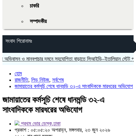
চাকরি
সম্পাদকীয়
সংবাদ শিরোনামঃ
াসন ও মানবপাচার দমনে সহযোগিতা বাড়াতে সিআইডি–ইতালিয়ান স্টেট পুলিশের 
হোম
রাজনীতি
,
লিড নিউজ
,
সর্বশেষ
জামায়াতের কর্মসূচি শেষে ধানমন্ডি ৩২-এ সাংবাদিককে মারধরের অভিযোগ
জামায়াতের কর্মসূচি শেষে ধানমন্ডি ৩২-এ
সাংবাদিককে মারধরের অভিযোগ
প্রথম ভোর ডেস্ক,ঢাকা
প্রকাশ : ০৫:০৫:২০ অপরাহ্ন, মঙ্গলবার, ২৩ জুন ২০২৬