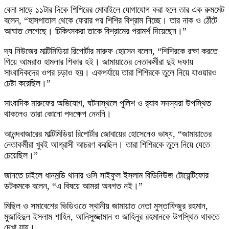
বেলা সাড়ে ১১টার দিকে শিশিরের মোবাইলে যোগাযোগ করা হলে তার এক রুমমেট
বলেন, “হাসপাতাল থেকে ফেরার পর শিশির বিশ্রাম নিচ্ছে। তার নাক ও ঠোঁটে
আঘাত লেগেছে। চিকিৎসকরা তাকে বিশ্রামের পরামর্শ দিয়েছেন।”
দ্য নিউজের মাল্টিমিডিয়া রিপোর্টার মারুফ হোসেন বলেন, “শিশিরকে রক্ষা করতে
গিয়ে আমরাও হামলার শিকার হই। জামায়াতের নেতাকর্মীরা দুই দফায়
সাংবাদিকদের ওপর চড়াও হয়। একপর্যায়ে তারা শিশিরকে তুলে নিয়ে যাওয়ারও
চেষ্টা করেছিল।”
সাংবাদিক মারুফের অভিযোগ, ঘটনাস্থলে পুলিশ ও র‍্যাব সদস্যরা উপস্থিত
থাকলেও তারা কোনো পদক্ষেপ নেননি।
আনন্দবাজারের মাল্টিমিডিয়া রিপোর্টার জোবায়ের হোসেনেও ভাষ্য, “জামায়াতের
নেতাকর্মীরা খুবই আগ্রাসী আচরণ করছিল। তারা শিশিরকে তুলে নিয়ে যেতে
চেয়েছিল।”
জানতে চাইলে ধানমন্ডি থানার ওসি সাইফুল ইসলাম বিডিনিউজ টোয়েন্টিফোর
ডটকমকে বলেন, “এ বিষয়ে আমরা অবগত নই।”
মিছিল ও সমাবেশের ভিডিওতে স্থানীয় জামায়াত নেতা মুস্তাফিজুর রহমান,
মুজাহিদুল ইসলাম শাহিন, আনিসুজ্জামান ও জাহিনুর রহমানকে উপস্থিত থাকতে
দেখা যায়।