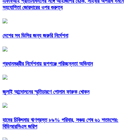
এফবিআই প্রতিনিধিদলের সঙ্গে আইজিপির বৈঠক, সাইবার অপরাধ দমনে
সহযোগিতা জোরদারের ওপর গুরুত্ব
দেশের সব ডিসির জন্য জরুরি নির্দেশনা
প্রধানমন্ত্রীর নির্দেশনায় রূপগঞ্জে পরিচ্ছন্নতা অভিযান
জুলাই আন্দোলনের স্মৃতিচারণে গোলাম ফারুক খোকন
হামের চিকিৎসায় ঋণগ্রস্ত ৮৯% পরিবার, সঞ্চয় শেষ ৬১ শতাংশের:
বিডিআরসিএস জরিপ