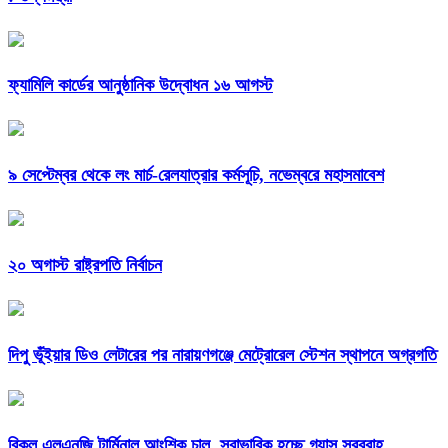
ফ্যামিলি কার্ডের আনুষ্ঠানিক উদ্বোধন ১৬ আগস্ট
৯ সেপ্টেম্বর থেকে লং মার্চ-রেলযাত্রার কর্মসূচি, নভেম্বরে মহাসমাবেশ
২০ অগাস্ট রাষ্ট্রপতি নির্বাচন
দিপু ভূঁইয়ার ডিও লেটারের পর নারায়ণগঞ্জে মেট্রোরেল স্টেশন স্থাপনে অগ্রগতি
বিকল এলএনজি টার্মিনাল আংশিক চালু, স্বাভাবিক হচ্ছে গ্যাস সরবরাহ