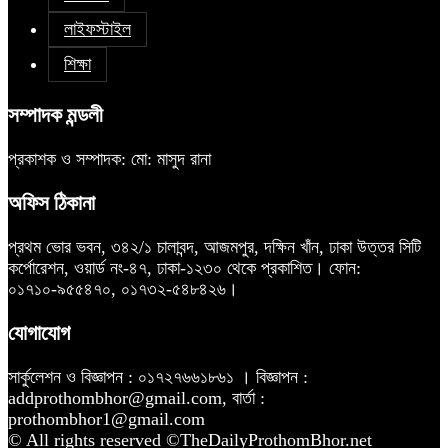
লাইফস্টাইল
শিক্ষা
সম্পাদক মন্ডলী
প্রকাশক ও সম্পাদক: মো: মাসুদ রানা
অফিস ঠিকানা
প্রথম ভোর ভবন, ৩৪২/১ চালাবন্দ, আজমপুর, দক্ষিন খাঁন, ঢাকা উত্তর সিটি
কর্পোরেশন, ওয়ার্ড নং-৪৭, ঢাকা-১২৩০ থেকে প্রকাশিত। ফোন:
০১৭১০-৯৫৫৪৭০, ০১৭৩২-৫৪৮৪২৬।
যোগাযোগ
সার্কুলেশন ও বিজ্ঞাপন : ০১৭২৭৬৬১৮৬১ । বিজ্ঞাপন :
addprothombhor@gmail.com, বার্তা :
prothombhor1@gmail.com
© All rights reserved ©TheDailyProthomBhor.net