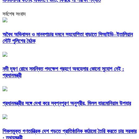
এসএসসির ফলেই একাদশে ভর্তি, ফিরছে না পরীক্ষা পদ্ধতি
সর্বশেষ সংবাদ
অবৈধ অভিবাসন ও মানবপাচার দমনে সহযোগিতা বাড়াতে সিআইডি–ইতালিয়ান
স্টেট পুলিশের বৈঠক
নদী দূষণ রোধে সমন্বিত পদক্ষেপ গ্রহণে অবহেলার কোনো সুযোগ নেই :
প্রধানমন্ত্রী
প্রধানমন্ত্রীর সঙ্গে দেখা করে স্বপ্নপূরণ অনুশ্রীর, মিলল হারমোনিয়াম উপহার
শিকলমুক্ত গণতান্ত্রিক দেশ গড়তে প্রাতিষ্ঠানিক কাঠামো তৈরি করতে চায় সরকার
: তথ্যমন্ত্রী