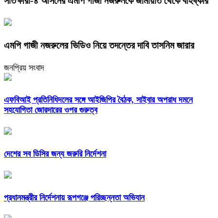
সাতক্ষীরা-৪ আসনের এমপি গাজী নজরুলকে জামায়াত থেকে বহিষ্কার
এমপি গাজী নজরুলের ভিডিও নিয়ে তদন্তের দাবি তাসনিম জারার
জনপ্রিয় সংবাদ
এফবিআই প্রতিনিধিদলের সঙ্গে আইজিপির বৈঠক, সাইবার অপরাধ দমনে
সহযোগিতা জোরদারের ওপর গুরুত্ব
দেশের সব ডিসির জন্য জরুরি নির্দেশনা
প্রধানমন্ত্রীর নির্দেশনায় রূপগঞ্জে পরিচ্ছন্নতা অভিযান