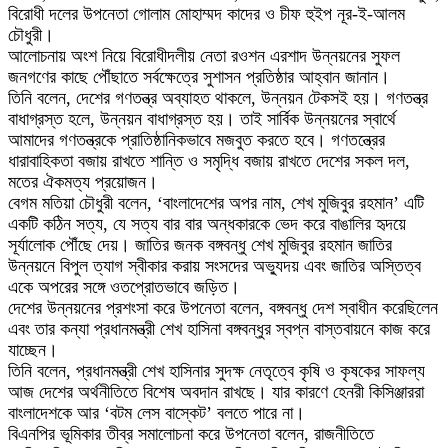
বিরোধী দলের উপনেতা গোলাম মোহাম্মদ কাদের ও চীফ হুইপ নূর-ই-আলম
চৌধুরী।
আলোচনায় অংশ নিয়ে বিরোধীদলীয় নেতা রওশন এরশাদ উন্নয়নের সুফল
জনগণের কাছে পৌঁছাতে সর্বক্ষেত্রে সুশাসন প্রতিষ্ঠার আহ্বান জানান।
তিনি বলেন, দেশের গণতন্ত্র অব্যাহত থাকলে, উন্নয়ন টেকসই হয়। গণতন্ত্র
বাধাগ্রস্ত হলে, উন্নয়ন বাধাগ্রস্ত হয়। তাই সার্বিক উন্নয়নের স্বার্থে
আমাদের গণতন্ত্রকে প্রাতিষ্ঠানিকভাবে মজবুত করতে হবে। গণতন্ত্রের
ধারাবাহিকতা বজায় রাখতে শান্তি ও সমৃদ্ধি বজায় রাখতে দেশের সকল দল,
মতের ঐকমত্য প্রয়োজন।
বেগম মতিয়া চৌধুরী বলেন, ‘বাংলাদেশের অপর নাম, শেখ মুজিবুর রহমান’ এটি
একটি কঠিন সত্য, যে সত্য বার বার অন্ধকারকে ভেদ করে বাঙালির হৃদয়ে
সূর্যালোক পৌঁছে দেয়। জাতির জনক বঙ্গবন্ধু শেখ মুজিবুর রহমান জাতির
উন্নয়নে বিপুল ত্যাগ স্বীকার করায় সংসদের অভ্যুদয় এবং জাতির অস্তিত্ব
একে অপরের সঙ্গে ওতপ্রোতভাবে জড়িত।
দেশের উন্নয়নের প্রশংসা করে উপনেতা বলেন, বঙ্গবন্ধু দেশ স্বাধীন করেছিলেন
এবং তার কন্যা প্রধানমন্ত্রী শেখ হাসিনা বঙ্গবন্ধুর স্বপ্ন বাস্তবায়নে কাজ করে
যাচ্ছেন।
তিনি বলেন, প্রধানমন্ত্রী শেখ হাসিনার সুদক্ষ নেতৃত্বে কৃষি ও কৃষকের সাফল্য
আজ দেশের অর্থনীতিতে বিশেষ অবদান রাখছে। যার কারণে হেনরী কিসিঞ্জাররা
বাংলাদেশকে আর ‘বটম লেস বাস্কেট’ বলতে পারে না।
বিএনপির ভূমিকার তীব্র সমালোচনা করে উপনেতা বলেন, রাজনীতিতে