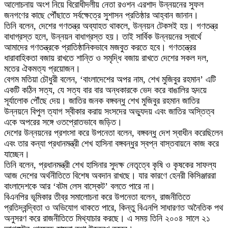
আলোচনায় অংশ নিয়ে বিরোধীদলীয় নেতা রওশন এরশাদ উন্নয়নের সুফল
জনগণের কাছে পৌঁছাতে সর্বক্ষেত্রে সুশাসন প্রতিষ্ঠার আহ্বান জানান।
তিনি বলেন, দেশের গণতন্ত্র অব্যাহত থাকলে, উন্নয়ন টেকসই হয়। গণতন্ত্র
বাধাগ্রস্ত হলে, উন্নয়ন বাধাগ্রস্ত হয়। তাই সার্বিক উন্নয়নের স্বার্থে
আমাদের গণতন্ত্রকে প্রাতিষ্ঠানিকভাবে মজবুত করতে হবে। গণতন্ত্রের
ধারাবাহিকতা বজায় রাখতে শান্তি ও সমৃদ্ধি বজায় রাখতে দেশের সকল দল,
মতের ঐকমত্য প্রয়োজন।
বেগম মতিয়া চৌধুরী বলেন, ‘বাংলাদেশের অপর নাম, শেখ মুজিবুর রহমান’ এটি
একটি কঠিন সত্য, যে সত্য বার বার অন্ধকারকে ভেদ করে বাঙালির হৃদয়ে
সূর্যালোক পৌঁছে দেয়। জাতির জনক বঙ্গবন্ধু শেখ মুজিবুর রহমান জাতির
উন্নয়নে বিপুল ত্যাগ স্বীকার করায় সংসদের অভ্যুদয় এবং জাতির অস্তিত্ব
একে অপরের সঙ্গে ওতপ্রোতভাবে জড়িত।
দেশের উন্নয়নের প্রশংসা করে উপনেতা বলেন, বঙ্গবন্ধু দেশ স্বাধীন করেছিলেন
এবং তার কন্যা প্রধানমন্ত্রী শেখ হাসিনা বঙ্গবন্ধুর স্বপ্ন বাস্তবায়নে কাজ করে
যাচ্ছেন।
তিনি বলেন, প্রধানমন্ত্রী শেখ হাসিনার সুদক্ষ নেতৃত্বে কৃষি ও কৃষকের সাফল্য
আজ দেশের অর্থনীতিতে বিশেষ অবদান রাখছে। যার কারণে হেনরী কিসিঞ্জাররা
বাংলাদেশকে আর ‘বটম লেস বাস্কেট’ বলতে পারে না।
বিএনপির ভূমিকার তীব্র সমালোচনা করে উপনেতা বলেন, রাজনীতিতে
প্রতিদ্বন্দ্বিতা ও অভিযোগ থাকতে পারে, কিন্তু বিএনপি সাধারণত অনৈতিক পথ
অনুসরণ করে রাজনীতিতে মিথ্যাচার করছে। এ সময় তিনি ২০০৪ সালে ২১