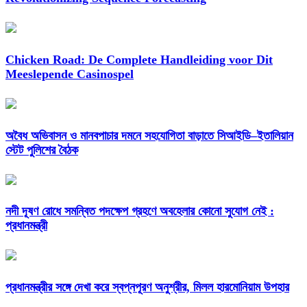
Chicken Road: De Complete Handleiding voor Dit
Meeslepende Casinospel
অবৈধ অভিবাসন ও মানবপাচার দমনে সহযোগিতা বাড়াতে সিআইডি–ইতালিয়ান
স্টেট পুলিশের বৈঠক
নদী দূষণ রোধে সমন্বিত পদক্ষেপ গ্রহণে অবহেলার কোনো সুযোগ নেই :
প্রধানমন্ত্রী
প্রধানমন্ত্রীর সঙ্গে দেখা করে স্বপ্নপূরণ অনুশ্রীর, মিলল হারমোনিয়াম উপহার