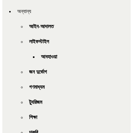
অন্যান্য
আইন-আদালত
লাইফস্টাইল
আবহাওয়া
জন দুর্ভোগ
গণমাধ্যম
ট্যুরিজম
শিক্ষা
চাকরি