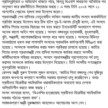
প্রতিদ্বন্দ্বিতা ও অভিযোগ থাকতে পারে, কিন্তু বিএনপি সাধারণত অনৈতিক পথ
অনুসরণ করে রাজনীতিতে মিথ্যাচার করছে। এ সময় তিনি ২০০৪ সালে ২১
আগস্টের গ্রেনেড হামলা কথা উল্লেখ করেন।
প্রধানমন্ত্রী শেখ হাসিনার নেতৃত্বাধীন বর্তমান সরকার জাতীয় সংসদে জবাবদিহিতা
প্রতিষ্ঠা করেছে উল্লেখ করে চীফ হুইপ নূর-ই-আলম চৌধুরী বলেন, এই সংসদে
জাতির পিতার হত্যার বিচারের পথ বন্ধ করতে ইনডেমনিটি অধ্যাদেশ পাশসহ
অনেক কালো আইন পাস হয়েছে। সংসদে বঙ্গবন্ধুর হত্যাকারী, যুদ্ধাপরাধী,
খুনি, সন্ত্রাসী, কালোবাজারিদের সদস্য করে আনা হয়েছে। সংসদের বিভিন্ন
অবকাঠামো ধ্বংস করা পাশাপাশি সংসদের স্বাভাবিক কার্যপ্রণালী বিঘিœত করা
হয়েছে। সংসদকে অকার্যকর করার সকল প্রক্রিয়া চালানো হয়েছে। জাতির
পিতার কন্যা প্রধানমন্ত্রী শেখ হাসিনা সংসদকে কার্যকর করতে সংসদীয়
কমিটিগুলোকে সক্রিয় করেছেন, সংসদে প্রধানমন্ত্রীর প্রশ্নোত্তর পর্ব চালু
করাসহ সংসদকে কার্যকর করার উদ্যোগ নিয়েছেন। তিনি সংসদীয় গণতন্ত্রকে
পুনপ্রতিষ্ঠা করেছেন।
রেলপথ মন্ত্রী নুরুল ইসলাম সুজন বলেছেন, ‘জাতির পিতা বঙ্গবন্ধু শেখ মুজিবুর
রহমান জনগণের কল্যাণে সংসদীয় সরকার ব্যবস্থা চালু করেছিলেন। অথচ
স্বাধীনতা বিরোধীরা সাংবিধানিক ধারাবাহিকতাকে অবহেলা করে দেশকে
অস্থিতিশীল করতে কাজ করছে।’
সংসদ সদস্যরা বলেন, ‘বিএনপির ছত্রছায়ায় স্বাধীনতা বিরোধীরা সাংবিধানিক
সরকার গঠনের প্রধান বাধা’।
সমাজকল্যাণ মন্ত্রী নুরুজ্জামান আহমেদও আলোচনায় অংশ নেন।