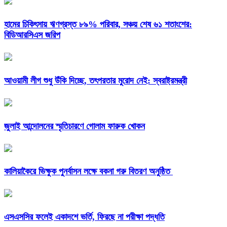
হামের চিকিৎসায় ঋণগ্রস্ত ৮৯% পরিবার, সঞ্চয় শেষ ৬১ শতাংশের:
বিডিআরসিএস জরিপ
আওয়ামী লীগ শুধু উঁকি দিচ্ছে, তৎপরতার মুরোদ নেই: স্বরাষ্ট্রমন্ত্রী
জুলাই আন্দোলনের স্মৃতিচারণে গোলাম ফারুক খোকন
কালিয়াকৈরে ভিক্ষুক পুনর্বাসন লক্ষে বকনা গরু বিতরণ অনুষ্ঠিত
এসএসসির ফলেই একাদশে ভর্তি, ফিরছে না পরীক্ষা পদ্ধতি