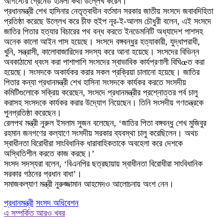
আগস্টের গ্রেনেড হামলা কথা উল্লেখ করেন।
প্রধানমন্ত্রী শেখ হাসিনার নেতৃত্বাধীন বর্তমান সরকার জাতীয় সংসদে জবাবদিহিতা
প্রতিষ্ঠা করেছে উল্লেখ করে চীফ হুইপ নূর-ই-আলম চৌধুরী বলেন, এই সংসদে
জাতির পিতার হত্যার বিচারের পথ বন্ধ করতে ইনডেমনিটি অধ্যাদেশ পাশসহ
অনেক কালো আইন পাস হয়েছে। সংসদে বঙ্গবন্ধুর হত্যাকারী, যুদ্ধাপরাধী,
খুনি, সন্ত্রাসী, কালোবাজারিদের সদস্য করে আনা হয়েছে। সংসদের বিভিন্ন
অবকাঠামো ধ্বংস করা পাশাপাশি সংসদের স্বাভাবিক কার্যপ্রণালী বিঘিœত করা
হয়েছে। সংসদকে অকার্যকর করার সকল প্রক্রিয়া চালানো হয়েছে। জাতির
পিতার কন্যা প্রধানমন্ত্রী শেখ হাসিনা সংসদকে কার্যকর করতে সংসদীয়
কমিটিগুলোকে সক্রিয় করেছেন, সংসদে প্রধানমন্ত্রীর প্রশ্নোত্তর পর্ব চালু
করাসহ সংসদকে কার্যকর করার উদ্যোগ নিয়েছেন। তিনি সংসদীয় গণতন্ত্রকে
পুনপ্রতিষ্ঠা করেছেন।
রেলপথ মন্ত্রী নুরুল ইসলাম সুজন বলেছেন, ‘জাতির পিতা বঙ্গবন্ধু শেখ মুজিবুর
রহমান জনগণের কল্যাণে সংসদীয় সরকার ব্যবস্থা চালু করেছিলেন। অথচ
স্বাধীনতা বিরোধীরা সাংবিধানিক ধারাবাহিকতাকে অবহেলা করে দেশকে
অস্থিতিশীল করতে কাজ করছে।’
সংসদ সদস্যরা বলেন, ‘বিএনপির ছত্রছায়ায় স্বাধীনতা বিরোধীরা সাংবিধানিক
সরকার গঠনের প্রধান বাধা’।
সমাজকল্যাণ মন্ত্রী নুরুজ্জামান আহমেদও আলোচনায় অংশ নেন।
প্রধানমন্ত্রী
সংসদ অধিবেশন
এ সম্পর্কিত আরও খবর