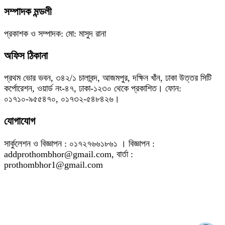
সম্পাদক মন্ডলী
প্রকাশক ও সম্পাদক: মো: মাসুদ রানা
অফিস ঠিকানা
প্রথম ভোর ভবন, ৩৪২/১ চালাবন্দ, আজমপুর, দক্ষিন খাঁন, ঢাকা উত্তর সিটি
কর্পোরেশন, ওয়ার্ড নং-৪৭, ঢাকা-১২৩০ থেকে প্রকাশিত। ফোন:
০১৭১০-৯৫৫৪৭০, ০১৭৩২-৫৪৮৪২৬।
যোগাযোগ
সার্কুলেশন ও বিজ্ঞাপন : ০১৭২৭৬৬১৮৬১ । বিজ্ঞাপন :
addprothombhor@gmail.com, বার্তা :
prothombhor1@gmail.com