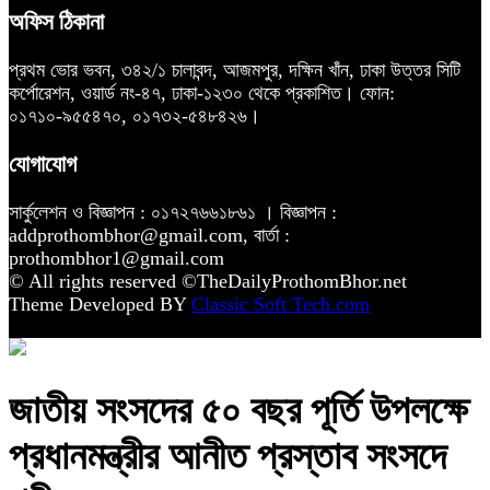
অফিস ঠিকানা
প্রথম ভোর ভবন, ৩৪২/১ চালাবন্দ, আজমপুর, দক্ষিন খাঁন, ঢাকা উত্তর সিটি
কর্পোরেশন, ওয়ার্ড নং-৪৭, ঢাকা-১২৩০ থেকে প্রকাশিত। ফোন:
০১৭১০-৯৫৫৪৭০, ০১৭৩২-৫৪৮৪২৬।
যোগাযোগ
সার্কুলেশন ও বিজ্ঞাপন : ০১৭২৭৬৬১৮৬১ । বিজ্ঞাপন :
addprothombhor@gmail.com, বার্তা :
prothombhor1@gmail.com
© All rights reserved ©TheDailyProthomBhor.net
Theme Developed BY
Classic Soft Tech.com
জাতীয় সংসদের ৫০ বছর পূর্তি উপলক্ষে
প্রধানমন্ত্রীর আনীত প্রস্তাব সংসদে