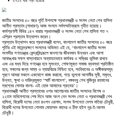
২৭১২ বার পড়া হয়েছে
জাতীয় সংসদের ৫০ বছর পূর্তি উপলক্ষে প্রধানমন্ত্রী ও সংসদ নেতা শেখ হাসিনা
আনীত প্রস্তাব (সাধারণ) আজ সংসদে সর্বসম্মতিক্রমে গৃহীত হয়েছে।
কার্যপ্রণালী বিধির ১৪৭ ধারায় প্রধানমন্ত্রী ও সংসদ নেতা শেখ হাসিনা গত ৭
এপ্রিল প্রস্তাব উত্থাপন করেন।
প্রস্তাব উত্থাপন করে প্রধানমন্ত্রী বলেন, বাংলাদেশ জাতীয় সংসদের ৫০ বছর
পূর্তির এই মাহেন্দ্রক্ষণে সংসদের অভিমত এই যে, ‘বাংলাদেশ জাতীয় সংসদ
সংসদীয় গণতন্ত্রের কেন্দ্রবিন্দুরূপে জনগণের জীবনমান উন্নয়ন এবং আশা
আকাঙ্খার সফল বাস্তবায়নে অব্যাহতভাবে কার্যকর ও সক্রিয় ভূমিকা রাখবে
এবং এর মধ্য দিয়ে গণতন্ত্র হবে সুসংহত, শোষণমুক্ত সমাজ ব্যবস্থা প্রতিষ্ঠিত
হবে, সকলের জন্য সাম্য ও ন্যায়বিচার নিশ্চিত হবে, সংবিধানের এ অঙ্গীকারসমূহ
পূরণে আমরা সকলে একযোগে কাজ করাবো, গড়ে ভুলবো আগামীর সুখী, সমৃদ্ধ,
উন্নত, ক্ষুধা ও দারিদ্রমুক্ত ‘স্মার্ট বাংলাদেশ’, বঙ্গবন্ধু শেখ মুজিবুর রহমানের
স্বপ্নের সোনার বাংলা- এই হোক আমাদের প্রত্যয়’।
প্রধানমন্ত্রী আনীত প্রস্তাবের ওপর আলোচনার জাতীয় সংসদের বিশেষ ও
২২তম অধিবেশনের শেষ দিনে আজ অংশ নেন সংসদ নেতা ও প্রধানমন্ত্রী শেখ
হাসিনা, বিরোধী দলের নেতা রওশন এরশাদ, সংসদ উপনেতা বেগম মতিয়া চৌধুরী,
বিরোধী দলের উপনেতা গোলাম মোহাম্মদ কাদের ও চীফ হুইপ নূর-ই-আলম
চৌধুরী।