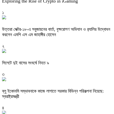
Exploring the Rise of Crypto in iGaming
১
উত্তরা সেক্টর-১৮-এ সবুজায়নের বার্তা, বৃক্ষরোপণ অভিযান ও র‍্যালির উদ্বোধন
করলেন এমপি এস এম জাহাঙ্গীর হোসেন
২
সিলেটে দুই বাসের সংঘর্ষে নিহত ৯
৩
ব্লু ইকোনমি সম্ভাবনাকে কাজে লাগাতে সরকার বিভিন্ন পরিকল্পনা নিয়েছে:
স্বরাষ্ট্রমন্ত্রী
৪