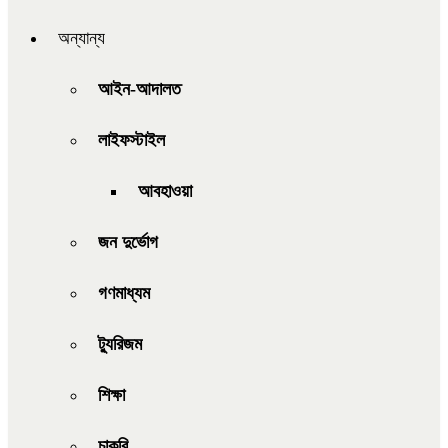
অন্যান্য
আইন-আদালত
লাইফস্টাইল
আবহাওয়া
জন দুর্ভোগ
গণমাধ্যম
ট্যুরিজম
শিক্ষা
চাকরি