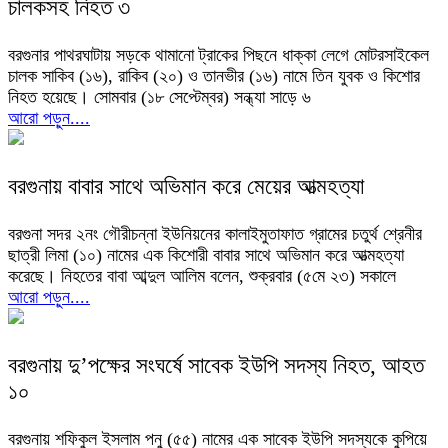
চালকসহ নিহত ৩
বরগুনার পাথরঘাটায় সড়কে থামানো ট্রাকের পিছনে ধাক্কা লেগে মোটরসাইকেল
চালক সাকিব (১৬), রাকিব (২০) ও তানভীর (১৬) নামে তিন যুবক ও কিশোর
নিহত হয়েছে। সোমবার (১৮ সেপ্টেম্বর) সন্ধ্যা সাড়ে ৬
আরো পড়ুন....
বরগুনায় বাবার সাথে অভিমান করে মেয়ের আত্মহত্যা
বরগুনা সদর ২নং গৌরীচন্না ইউনিয়নের কালাইমুতাফাত গ্রামের চতুর্থ শ্রেনীর
ছাত্রী লিমা (১০) নামের এক কিশোরী বাবার সাথে অভিমান করে আত্মহত্যা
করেছে। নিহতের বাবা আব্দুল আলিম বলেন, শুক্রবার (৫মে ২৩) সকালে
আরো পড়ুন....
বরগুনায় দু’পক্ষের সংঘর্ষে সাবেক ইউপি সদস্য নিহত, আহত
১০
বরগুনায় শফিকুল ইসলাম পনু (৫৫) নামের এক সাবেক ইউপি সদস্যকে কুপিয়ে