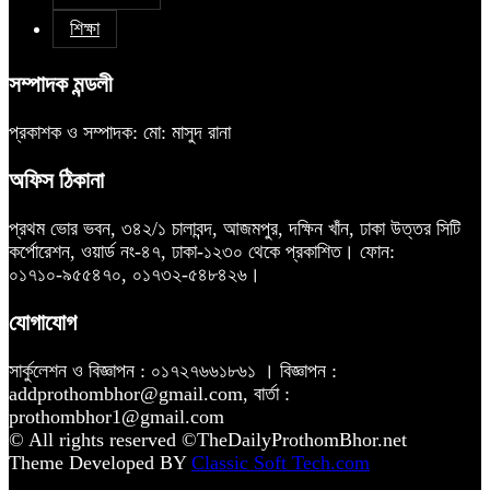
শিক্ষা
সম্পাদক মন্ডলী
প্রকাশক ও সম্পাদক: মো: মাসুদ রানা
অফিস ঠিকানা
প্রথম ভোর ভবন, ৩৪২/১ চালাবন্দ, আজমপুর, দক্ষিন খাঁন, ঢাকা উত্তর সিটি
কর্পোরেশন, ওয়ার্ড নং-৪৭, ঢাকা-১২৩০ থেকে প্রকাশিত। ফোন:
০১৭১০-৯৫৫৪৭০, ০১৭৩২-৫৪৮৪২৬।
যোগাযোগ
সার্কুলেশন ও বিজ্ঞাপন : ০১৭২৭৬৬১৮৬১ । বিজ্ঞাপন :
addprothombhor@gmail.com, বার্তা :
prothombhor1@gmail.com
© All rights reserved ©TheDailyProthomBhor.net
Theme Developed BY
Classic Soft Tech.com