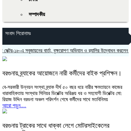
সম্পাদকীয়
সংবাদ শিরোনামঃ
ক্টর-১৮-এ সবুজায়নের বার্তা, বৃক্ষরোপণ অভিযান ও র‍্যালির উদ্বোধন করলেন এমপ
বরগুনায় ব্র্যাকের আয়োজনে নারী কর্মীদের বাইক প্রশিক্ষন।
বে-সরকারী উন্নয়ন সংস্থা ব্র্যাক দীর্ঘ ৫০ বছর ধরে নারীর ক্ষমতায়নে কাজের
ধারাবাহিকতায় সংস্থার সিনিয়র ডিরেক্টর অরিঞ্জয় ধর ও সহযোগী ডিরেক্টর মো:
রিয়াজ উদ্দিন বরগুনা অঞ্চল পরিদর্শন শেষে কর্মীদের সাথে মতবিনিময়
আরো পড়ুন....
বরগুনায় ট্রাকের সাথে ধাক্কা লেগে মোটরসাইকেলের