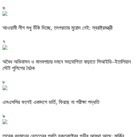
৬
আওয়ামী লীগ শুধু উঁকি দিচ্ছে, তৎপরতার মুরোদ নেই: স্বরাষ্ট্রমন্ত্রী
৭
অবৈধ অভিবাসন ও মানবপাচার দমনে সহযোগিতা বাড়াতে সিআইডি–ইতালিয়ান
স্টেট পুলিশের বৈঠক
৮
এসএসসির ফলেই একাদশে ভর্তি, ফিরছে না পরীক্ষা পদ্ধতি
৯
তারেক রহমানের নেতৃত্বের প্রতি যুক্তরাষ্ট্রের গভীর আস্থা আছে: মার্কিন