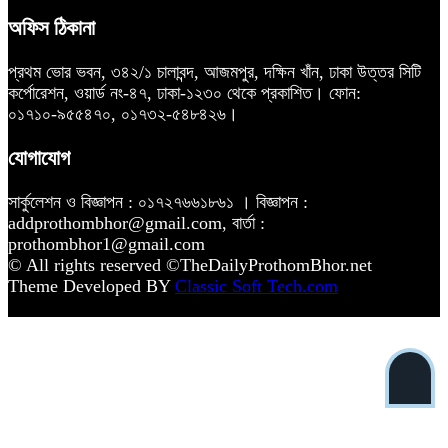
অফিস ঠিকানা
প্রথম ভোর ভবন, ৩৪২/১ চালাবন্দ, আজমপুর, দক্ষিন খাঁন, ঢাকা উত্তর সিটি
কর্পোরেশন, ওয়ার্ড নং-৪৭, ঢাকা-১২৩০ থেকে প্রকাশিত। ফোন:
০১৭১০-৯৫৫৪৭০, ০১৭৩২-৫৪৮৪২৬।
যোগাযোগ
সার্কুলেশন ও বিজ্ঞাপন : ০১৭২৭৬৬১৮৬১ । বিজ্ঞাপন :
addprothombhor@gmail.com, বার্তা :
prothombhor1@gmail.com
© All rights reserved ©TheDailyProthomBhor.net
Theme Developed BY
Classic Soft Tech.com