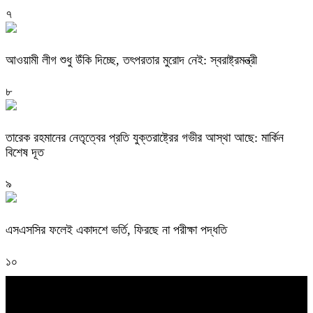
৭
আওয়ামী লীগ শুধু উঁকি দিচ্ছে, তৎপরতার মুরোদ নেই: স্বরাষ্ট্রমন্ত্রী
৮
তারেক রহমানের নেতৃত্বের প্রতি যুক্তরাষ্ট্রের গভীর আস্থা আছে: মার্কিন
বিশেষ দূত
৯
এসএসসির ফলেই একাদশে ভর্তি, ফিরছে না পরীক্ষা পদ্ধতি
১০