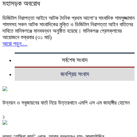
মহাসড়ক অবরোধ
ডিজিটাল নিরাপত্তা আইনে আটক দৈনিক প্রথম আলো’র সাংবাদিক শামসুজ্জামান
শামসসহ সকল আটক সাংবাদিকের মুক্তি ও ডিজিটাল নিরাপত্তা আইন বাতিলের
দাবিতে মানিকগঞ্জে মানববন্ধন অনুষ্ঠিত হয়েছে। মানিকগঞ্জ প্রেসক্লাবের
আয়োজনে শুক্রবার (৩১ মার্চ)
আরো পড়ুন....
সর্বশেষ সংবাদ
জনপ্রিয় সংবাদ
উন্নয়ন ও সবুজায়নের বার্তা নিয়ে উত্তরখানে এমপি এস এম জাহাঙ্গীর হোসেন
১
ভারত ‘হাসিনা কার্ড’ খেলে, আবার বন্ধুত্বও চায়: সালাহউদ্দিন