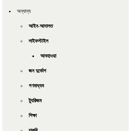
অন্যান্য
আইন-আদালত
লাইফস্টাইল
আবহাওয়া
জন দুর্ভোগ
গণমাধ্যম
ট্যুরিজম
শিক্ষা
চাকরি