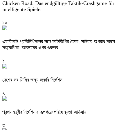
Chicken Road: Das endgültige Taktik-Crashgame für
intelligente Spieler
১০
এফবিআই প্রতিনিধিদলের সঙ্গে আইজিপির বৈঠক, সাইবার অপরাধ দমনে
সহযোগিতা জোরদারের ওপর গুরুত্ব
১
দেশের সব ডিসির জন্য জরুরি নির্দেশনা
২
প্রধানমন্ত্রীর নির্দেশনায় রূপগঞ্জে পরিচ্ছন্নতা অভিযান
৩