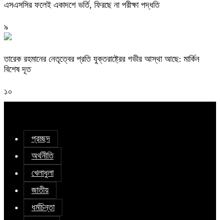
এসএসসির ফলেই একাদশে ভর্তি, ফিরছে না পরীক্ষা পদ্ধতি
৯
তারেক রহমানের নেতৃত্বের প্রতি যুক্তরাষ্ট্রের গভীর আস্থা আছে: মার্কিন
বিশেষ দূত
১০
প্রচ্ছদ
অর্থনীতি
খেলাধুলা
জাতীয়
ধর্মচিন্তা