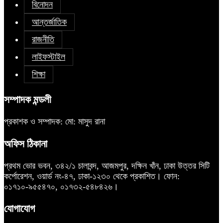
বিনোদন
আন্তর্জাতিক
রাজনীতি
লাইফস্টাইল
শিক্ষা
সম্পাদক মন্ডলী
প্রকাশক ও সম্পাদক: মো: মাসুদ রানা
অফিস ঠিকানা
প্রথম ভোর ভবন, ৩৪২/১ চালাবন্দ, আজমপুর, দক্ষিন খাঁন, ঢাকা উত্তর সিটি
কর্পোরেশন, ওয়ার্ড নং-৪৭, ঢাকা-১২৩০ থেকে প্রকাশিত। ফোন:
০১৭১০-৯৫৫৪৭০, ০১৭৩২-৫৪৮৪২৬।
যোগাযোগ