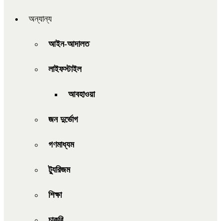
অন্যান্য
আইন-আদালত
লাইফস্টাইল
আবহাওয়া
জন দুর্ভোগ
গণমাধ্যম
ট্যুরিজম
শিক্ষা
চাকরি