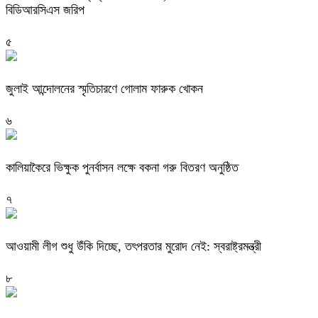
বিডিআরসিএস জরিপ
৫
জুলাই আন্দোলনের স্মৃতিচারণে গোলাম ফারুক খোকন
৬
কালিয়াকৈরে ভিক্ষুক পুনর্বাসন লক্ষে বকনা গরু বিতরণ অনুষ্ঠিত
৭
আওয়ামী লীগ শুধু উঁকি দিচ্ছে, তৎপরতার মুরোদ নেই: স্বরাষ্ট্রমন্ত্রী
৮