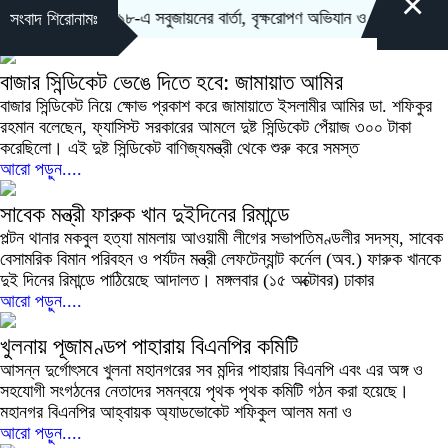
×
উত্তরা সেক্টর-১৮-এ সবুজায়নের বার্তা, বৃক্ষরোপণ অভিযান ও র‍্যালির উদ্ব
সংবাদ শিরোনামঃ
বাজার সিন্ডিকেট ভেঙে দিতে হবে: জামায়াত আমির
বাজার সিন্ডিকেট নিয়ে ক্ষোভ প্রকাশ করে জামায়াতে ইসলামীর আমির ডা. শফিকুর
রহমান বলেছেন, ফ্যাসিস্ট সরকারের আমলে দুষ্ট সিন্ডিকেট পেঁয়াজ ৩০০ টাকা
করেছিলো। এই দুষ্ট সিন্ডিকেট বাণিজ্যমন্ত্রী থেকে শুরু করে সমস্ত
আরো পড়ুন....
সাবেক মন্ত্রী ফারুক খান দুইদিনের রিমান্ডে
পল্টন থানার মকবুল হত্যা মামলায় আওয়ামী লীগের সভাপতিমণ্ডলীর সদস্য, সাবেক
বেসামরিক বিমান পরিবহন ও পর্যটন মন্ত্রী লেফটেন্যান্ট কর্নেল (অব.) ফারুক খানকে
দুই দিনের রিমান্ডে পাঠিয়েছে আদালত। মঙ্গলবার (১৫ অক্টোবর) ঢাকার
আরো পড়ুন....
খুলনায় পূজামণ্ডপ পাহারায় বিএনপির কমিটি
আসন্ন দুর্গোৎসবে খুলনা মহানগরের সব মন্দির পাহারায় বিএনপি এবং এর অঙ্গ ও
সহযোগী সংগঠনের নেতাদের সমন্বয়ে পৃথক পৃথক কমিটি গঠন করা হয়েছে।
মহানগর বিএনপির আহ্বায়ক অ্যাডভোকেট শফিকুল আলম মনা ও
আরো পড়ুন....