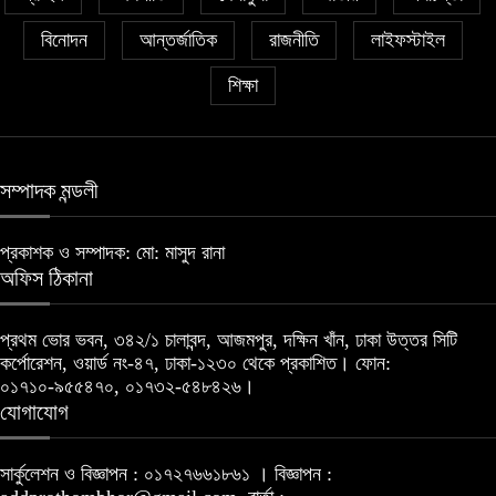
বিনোদন
আন্তর্জাতিক
রাজনীতি
লাইফস্টাইল
শিক্ষা
সম্পাদক মন্ডলী
প্রকাশক ও সম্পাদক: মো: মাসুদ রানা
অফিস ঠিকানা
প্রথম ভোর ভবন, ৩৪২/১ চালাবন্দ, আজমপুর, দক্ষিন খাঁন, ঢাকা উত্তর সিটি
কর্পোরেশন, ওয়ার্ড নং-৪৭, ঢাকা-১২৩০ থেকে প্রকাশিত। ফোন:
০১৭১০-৯৫৫৪৭০, ০১৭৩২-৫৪৮৪২৬।
যোগাযোগ
সার্কুলেশন ও বিজ্ঞাপন : ০১৭২৭৬৬১৮৬১ । বিজ্ঞাপন :