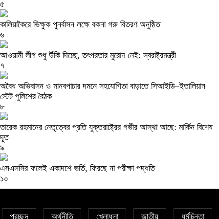
৫
কালিয়াকৈরে ভিক্ষুক পুনর্বাসন লক্ষে বকনা গরু বিতরণ অনুষ্ঠিত
৬
আওয়ামী লীগ শুধু উঁকি দিচ্ছে, তৎপরতার মুরোদ নেই: স্বরাষ্ট্রমন্ত্রী
৭
অবৈধ অভিবাসন ও মানবপাচার দমনে সহযোগিতা বাড়াতে সিআইডি–ইতালিয়ান
স্টেট পুলিশের বৈঠক
৮
তারেক রহমানের নেতৃত্বের প্রতি যুক্তরাষ্ট্রের গভীর আস্থা আছে: মার্কিন বিশেষ
দূত
৯
এসএসসির ফলেই একাদশে ভর্তি, ফিরছে না পরীক্ষা পদ্ধতি
১০
প্রচ্ছদ
অর্থনীতি
খেলাধুলা
জাতীয়
ধর্মচিন্তা