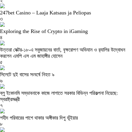
২
247bet Casino – Laaja Katsaus ja Peliopas
৩
Exploring the Rise of Crypto in iGaming
৪
উত্তরা সেক্টর-১৮-এ সবুজায়নের বার্তা, বৃক্ষরোপণ অভিযান ও র‍্যালির উদ্বোধন
করলেন এমপি এস এম জাহাঙ্গীর হোসেন
৫
সিলেটে দুই বাসের সংঘর্ষে নিহত ৯
৬
ব্লু ইকোনমি সম্ভাবনাকে কাজে লাগাতে সরকার বিভিন্ন পরিকল্পনা নিয়েছে:
স্বরাষ্ট্রমন্ত্রী
৭
শহীদ পরিবারের পাশে থাকার অঙ্গীকার দিপু ভূঁইয়ার
৮