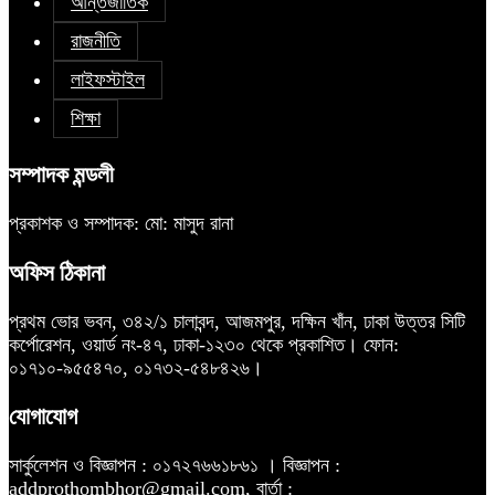
আন্তর্জাতিক
রাজনীতি
লাইফস্টাইল
শিক্ষা
সম্পাদক মন্ডলী
প্রকাশক ও সম্পাদক: মো: মাসুদ রানা
অফিস ঠিকানা
প্রথম ভোর ভবন, ৩৪২/১ চালাবন্দ, আজমপুর, দক্ষিন খাঁন, ঢাকা উত্তর সিটি
কর্পোরেশন, ওয়ার্ড নং-৪৭, ঢাকা-১২৩০ থেকে প্রকাশিত। ফোন:
০১৭১০-৯৫৫৪৭০, ০১৭৩২-৫৪৮৪২৬।
যোগাযোগ
সার্কুলেশন ও বিজ্ঞাপন : ০১৭২৭৬৬১৮৬১ । বিজ্ঞাপন :
addprothombhor@gmail.com, বার্তা :