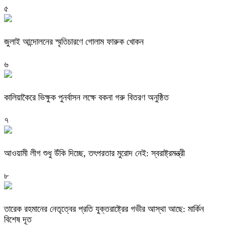
৫
জুলাই আন্দোলনের স্মৃতিচারণে গোলাম ফারুক খোকন
৬
কালিয়াকৈরে ভিক্ষুক পুনর্বাসন লক্ষে বকনা গরু বিতরণ অনুষ্ঠিত
৭
আওয়ামী লীগ শুধু উঁকি দিচ্ছে, তৎপরতার মুরোদ নেই: স্বরাষ্ট্রমন্ত্রী
৮
তারেক রহমানের নেতৃত্বের প্রতি যুক্তরাষ্ট্রের গভীর আস্থা আছে: মার্কিন
বিশেষ দূত