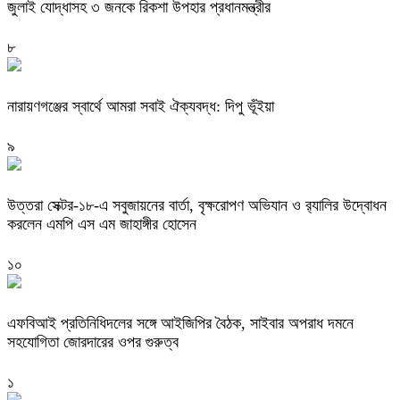
জুলাই যোদ্ধাসহ ৩ জনকে রিকশা উপহার প্রধানমন্ত্রীর
৮
নারায়ণগঞ্জের স্বার্থে আমরা সবাই ঐক্যবদ্ধ: দিপু ভূঁইয়া
৯
উত্তরা সেক্টর-১৮-এ সবুজায়নের বার্তা, বৃক্ষরোপণ অভিযান ও র‍্যালির উদ্বোধন
করলেন এমপি এস এম জাহাঙ্গীর হোসেন
১০
এফবিআই প্রতিনিধিদলের সঙ্গে আইজিপির বৈঠক, সাইবার অপরাধ দমনে
সহযোগিতা জোরদারের ওপর গুরুত্ব
১