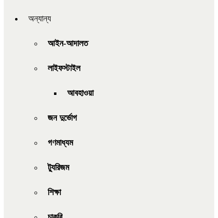
অন্যান্য
আইন-আদালত
লাইফস্টাইল
আবহাওয়া
জন দুর্ভোগ
গণমাধ্যম
ট্যুরিজম
শিক্ষা
চাকরি