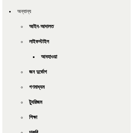
অন্যান্য
আইন-আদালত
লাইফস্টাইল
আবহাওয়া
জন দুর্ভোগ
গণমাধ্যম
ট্যুরিজম
শিক্ষা
চাকরি