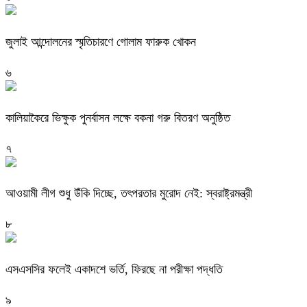
জুলাই আন্দোলনের স্মৃতিচারণে গোলাম ফারুক খোকন
৬
কালিয়াকৈরে ভিক্ষুক পুনর্বাসন লক্ষে বকনা গরু বিতরণ অনুষ্ঠিত
৭
আওয়ামী লীগ শুধু উঁকি দিচ্ছে, তৎপরতার মুরোদ নেই: স্বরাষ্ট্রমন্ত্রী
৮
এসএসসির ফলেই একাদশে ভর্তি, ফিরছে না পরীক্ষা পদ্ধতি
৯