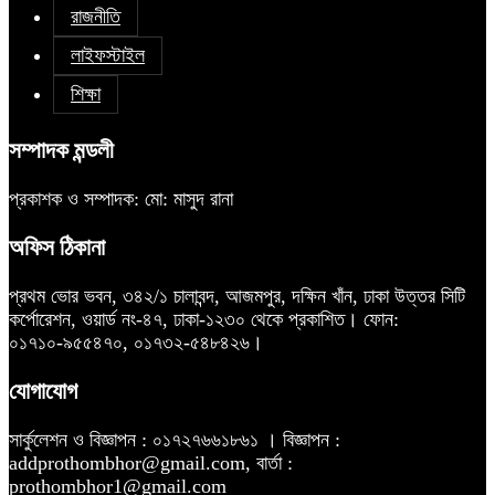
রাজনীতি
লাইফস্টাইল
শিক্ষা
সম্পাদক মন্ডলী
প্রকাশক ও সম্পাদক: মো: মাসুদ রানা
অফিস ঠিকানা
প্রথম ভোর ভবন, ৩৪২/১ চালাবন্দ, আজমপুর, দক্ষিন খাঁন, ঢাকা উত্তর সিটি
কর্পোরেশন, ওয়ার্ড নং-৪৭, ঢাকা-১২৩০ থেকে প্রকাশিত। ফোন:
০১৭১০-৯৫৫৪৭০, ০১৭৩২-৫৪৮৪২৬।
যোগাযোগ
সার্কুলেশন ও বিজ্ঞাপন : ০১৭২৭৬৬১৮৬১ । বিজ্ঞাপন :
addprothombhor@gmail.com, বার্তা :
prothombhor1@gmail.com