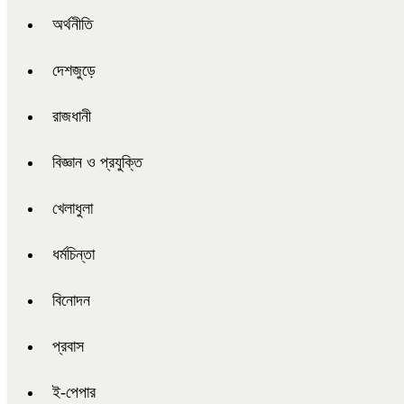
অর্থনীতি
দেশজুড়ে
রাজধানী
বিজ্ঞান ও প্রযুক্তি
খেলাধুলা
ধর্মচিন্তা
বিনোদন
প্রবাস
ই-পেপার