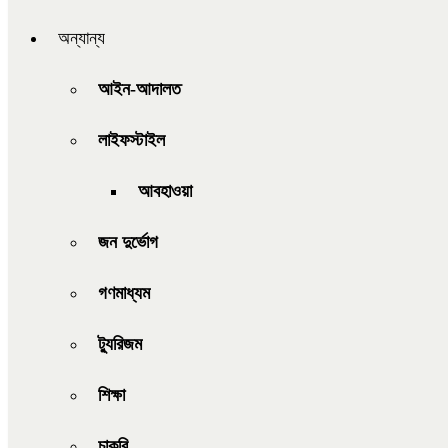
অন্যান্য
আইন-আদালত
লাইফস্টাইল
আবহাওয়া
জন দুর্ভোগ
গণমাধ্যম
ট্যুরিজম
শিক্ষা
চাকরি