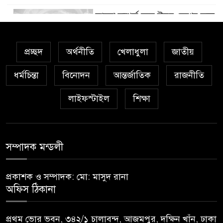
ভালো সম্পর্ক হলে উভয় দেশের জন্য
৫
‘উইন-উইন’: দীনেশ ত্রিবেদী
প্রচ্ছদ
অর্থনীতি
খেলাধুলা
জাতীয়
মন খুলে গান গাওয়া যায়, নম্বর
৬
দেওয়া যায় না: শিক্ষামন্ত্রী
ধর্মচিন্তা
বিনোদন
আন্তর্জাতিক
রাজনীতি
লাইফস্টাইল
শিক্ষা
এসএসসি-সমমানে পাসের হার
৭
কমেছে ৬.২০ শতাংশ, মোট ফেল
৬৯০৬০৮ জন
সম্পাদক মন্ডলী
‘সংঘাতের খবর যেন না দেয়, বন্ধ
৮
করে দেওয়া হবে,’ কাদেরকে
প্রকাশক ও সম্পাদক: মো: মাসুদ রানা
বলেছিলেন আরাফাত
অফিস ঠিকানা
রাষ্ট্রীয় সম্মানি ভাতা পাচ্ছে ৮৬
৯
হাজারের বেশি ধর্মীয় প্রতিষ্ঠান
প্রথম ভোর ভবন, ৩৪২/১ চালাবন্দ, আজমপুর, দক্ষিন খাঁন, ঢাকা