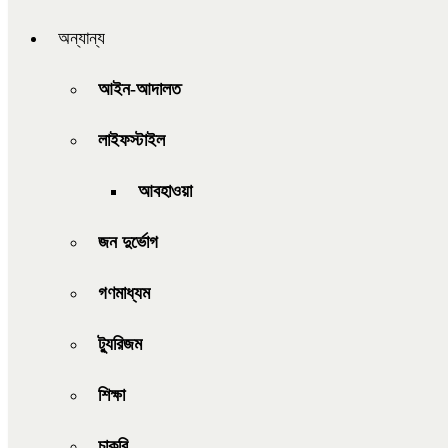
অন্যান্য
আইন-আদালত
লাইফস্টাইল
আবহাওয়া
জন দুর্ভোগ
গণমাধ্যম
ট্যুরিজম
শিক্ষা
চাকরি