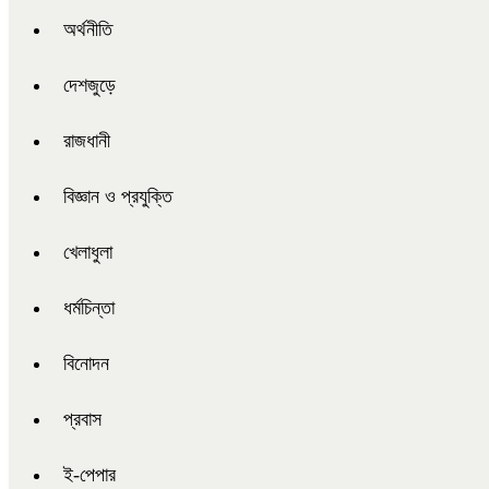
অর্থনীতি
দেশজুড়ে
রাজধানী
বিজ্ঞান ও প্রযুক্তি
খেলাধুলা
ধর্মচিন্তা
বিনোদন
প্রবাস
ই-পেপার