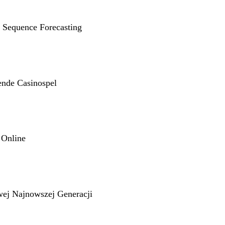
g Sequence Forecasting
ende Casinospel
 Online
wej Najnowszej Generacji