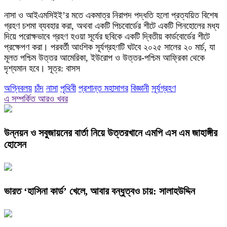
নাসা ও আইএমসিইই’র মতে একমাত্র নিরাপদ পদ্ধতি হলো প্রত্যয়িত বিশেষ
গ্রহণ চশমা ব্যবহার করা, অথবা একটি পিচবোর্ডের শীটে একটি পিনহোলের মধ্য
দিয়ে পরোক্ষভাবে গ্রহণ হওয়া সূর্যের ছবিকে একটি দ্বিতীয় কার্ডবোর্ডের শীটে
প্রক্ষেপণ করা। পরবর্তী আংশিক সূর্যগ্রহণটি ঘটবে ২০২৫ সালের ২০ মার্চ, যা
মূলত পশ্চিম উত্তর আমেরিকা, ইউরোপ ও উত্তর-পশ্চিম আফ্রিকা থেকে
দৃশ্যমান হবে। সূত্র: বাসস
অগ্নিবলয়
চাঁদ
নাসা
পৃথিবী
প্রশান্ত মহাসাগর
বিজ্ঞানী
সূর্যগ্রহণ
এ সম্পর্কিত আরও খবর
উন্নয়ন ও সবুজায়নের বার্তা নিয়ে উত্তরখানে এমপি এস এম জাহাঙ্গীর
হোসেন
ভারত ‘হাসিনা কার্ড’ খেলে, আবার বন্ধুত্বও চায়: সালাহউদ্দিন