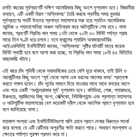
চলতি বছরের সূর্যগ্রহণটি দক্ষিণ আমেরিকার কিছু অংশে দৃশ্যমান হবে। বিজ্ঞানীরা
বলছেন, এটি একটি বিরল ‘অগ্নিবলয়’ তৈরি করবে৷ স্থানীয় সময় বুধবার
সূর্যগ্রহণের পথটি উত্তর প্রশান্ত মহাসাগরে শুরু হয়ে ল্যতিন আমেরিকার
আন্দিজ ও প্যাতাগোনিয়া অঞ্চল অতিক্রম করে আটলান্টিকে শেষ হবে। নাসা
জানায়, গ্রহণটি গ্রিনিচ মান সময় ১৭টা থেকে ২০টা ৩০ মিনিট পর্যন্ত প্রায়
সাড়ে তিন ঘণ্টা ধরে চলবে। তবে ফ্রান্সের প্যারিস অবজারভেটরির
আইএমসিসিই ইনস্টিটিউট জানায়, ‘অগ্নিবলয়’ সৃষ্টির ঘটনাটি মাত্র কয়েক
মিনিট স্থায়ী হবে বলে আশা করা হচ্ছে, যা গ্রিনিচ মান সময় ১৮টা ৪৫ মিনিটের
কাছাকাছি ঘটবে।
এই বছর চাঁদ পৃথিবী থেকে স্বাভাবিকের চেয়ে বেশি দূরে থাকবে, তাই চিলি ও
আর্জেন্টিনার কিছু অংশে ‘সূর্য থেকে আসা এক ধরনের আলোর বলয়’ প্রত্যক্ষ
করতে সক্ষম হবেন। চাঁদ সূর্যের সামনে দিয়ে যাওয়ার সাথে সাথে বলয়ের আগে
এবং পরে একটি ‘অর্ধচন্দ্রাকার সূর্য’ দৃশ্যমান হবে। বলিভিয়া, পেরু, প্যারাগুয়ে,
উরুগুয়ে, ব্রাজিলের কিছু অংশ, মেক্সিকো, নিউজিল্যান্ড এবং প্রশান্ত মহাসাগর
ও আটলান্টিক মহাসাগরের বেশ কয়েকটি দ্বীপ থেকে আংশিক গ্রহণ দৃশ্যমান হবে
বলে জানিয়েছে নাসা।
মহাকাশ সংস্থা এবং ইনস্টিটিউটগুলো খালি চোখে গ্রহণ দেখার বিরুদ্ধে সতর্ক
করে বলেছে যে এটি রেটিনার অপূরণীয় ক্ষতি করতে পারে। সাধারণ সানগ্লাস এ
ক্ষেত্রে পর্যাপ্ত সুরক্ষা প্রদান করে না।