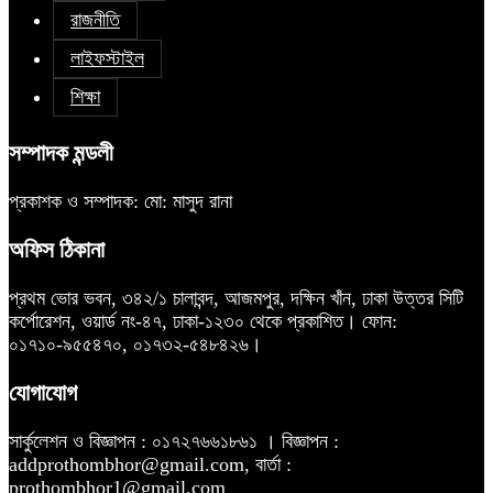
রাজনীতি
লাইফস্টাইল
শিক্ষা
সম্পাদক মন্ডলী
প্রকাশক ও সম্পাদক: মো: মাসুদ রানা
অফিস ঠিকানা
প্রথম ভোর ভবন, ৩৪২/১ চালাবন্দ, আজমপুর, দক্ষিন খাঁন, ঢাকা উত্তর সিটি
কর্পোরেশন, ওয়ার্ড নং-৪৭, ঢাকা-১২৩০ থেকে প্রকাশিত। ফোন:
০১৭১০-৯৫৫৪৭০, ০১৭৩২-৫৪৮৪২৬।
যোগাযোগ
সার্কুলেশন ও বিজ্ঞাপন : ০১৭২৭৬৬১৮৬১ । বিজ্ঞাপন :
addprothombhor@gmail.com, বার্তা :
prothombhor1@gmail.com