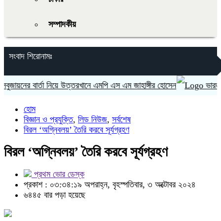
সম্পাদকীয়
সংবাদ শিরোনামঃ
য়নের বার্তা নিয়ে উত্তরখানে এমপি এস এম জাহাঙ্গীর হোসেন
ভারত ‘হাসি
হোম
বিজ্ঞান ও প্রযুক্তি
,
লিড নিউজ
,
সর্বশেষ
বিরল ‘অগ্নিবলয়’ তৈরি করবে সূর্যগ্রহণ
বিরল ‘অগ্নিবলয়’ তৈরি করবে সূর্যগ্রহণ
প্রথম ভোর ডেস্ক
প্রকাশ : ০৩:৩৪:১৯ অপরাহ্ন, বৃহস্পতিবার, ৩ অক্টোবর ২০২৪
৬৪৪৫ বার পড়া হয়েছে