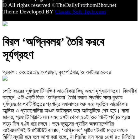
© All rights reserved ©TheDailyProthomBhor.net
Theme Developed BY
Classic Soft Tech.com
বিরল ‘অগ্নিবলয়’ তৈরি করবে
সূর্যগ্রহণ
প্রকাশ : ০৩:৩৪:১৯ অপরাহ্ন, বৃহস্পতিবার, ৩ অক্টোবর ২০২৪
চলতি বছরের সূর্যগ্রহণটি দক্ষিণ আমেরিকার কিছু অংশে দৃশ্যমান হবে। বিজ্ঞানীরা
বলছেন, এটি একটি বিরল ‘অগ্নিবলয়’ তৈরি করবে৷ স্থানীয় সময় বুধবার
সূর্যগ্রহণের পথটি উত্তর প্রশান্ত মহাসাগরে শুরু হয়ে ল্যতিন আমেরিকার
আন্দিজ ও প্যাতাগোনিয়া অঞ্চল অতিক্রম করে আটলান্টিকে শেষ হবে। নাসা
জানায়, গ্রহণটি গ্রিনিচ মান সময় ১৭টা থেকে ২০টা ৩০ মিনিট পর্যন্ত প্রায়
সাড়ে তিন ঘণ্টা ধরে চলবে। তবে ফ্রান্সের প্যারিস অবজারভেটরির
আইএমসিসিই ইনস্টিটিউট জানায়, ‘অগ্নিবলয়’ সৃষ্টির ঘটনাটি মাত্র কয়েক
মিনিট স্থায়ী হবে বলে আশা করা হচ্ছে, যা গ্রিনিচ মান সময় ১৮টা ৪৫ মিনিটের