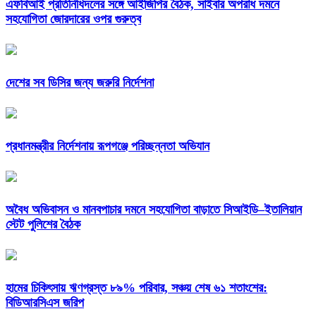
এফবিআই প্রতিনিধিদলের সঙ্গে আইজিপির বৈঠক, সাইবার অপরাধ দমনে
সহযোগিতা জোরদারের ওপর গুরুত্ব
দেশের সব ডিসির জন্য জরুরি নির্দেশনা
প্রধানমন্ত্রীর নির্দেশনায় রূপগঞ্জে পরিচ্ছন্নতা অভিযান
অবৈধ অভিবাসন ও মানবপাচার দমনে সহযোগিতা বাড়াতে সিআইডি–ইতালিয়ান
স্টেট পুলিশের বৈঠক
হামের চিকিৎসায় ঋণগ্রস্ত ৮৯% পরিবার, সঞ্চয় শেষ ৬১ শতাংশের:
বিডিআরসিএস জরিপ