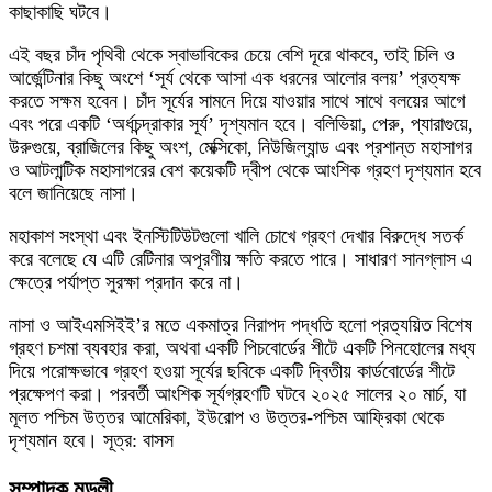
কাছাকাছি ঘটবে।
এই বছর চাঁদ পৃথিবী থেকে স্বাভাবিকের চেয়ে বেশি দূরে থাকবে, তাই চিলি ও
আর্জেন্টিনার কিছু অংশে ‘সূর্য থেকে আসা এক ধরনের আলোর বলয়’ প্রত্যক্ষ
করতে সক্ষম হবেন। চাঁদ সূর্যের সামনে দিয়ে যাওয়ার সাথে সাথে বলয়ের আগে
এবং পরে একটি ‘অর্ধচন্দ্রাকার সূর্য’ দৃশ্যমান হবে। বলিভিয়া, পেরু, প্যারাগুয়ে,
উরুগুয়ে, ব্রাজিলের কিছু অংশ, মেক্সিকো, নিউজিল্যান্ড এবং প্রশান্ত মহাসাগর
ও আটলান্টিক মহাসাগরের বেশ কয়েকটি দ্বীপ থেকে আংশিক গ্রহণ দৃশ্যমান হবে
বলে জানিয়েছে নাসা।
মহাকাশ সংস্থা এবং ইনস্টিটিউটগুলো খালি চোখে গ্রহণ দেখার বিরুদ্ধে সতর্ক
করে বলেছে যে এটি রেটিনার অপূরণীয় ক্ষতি করতে পারে। সাধারণ সানগ্লাস এ
ক্ষেত্রে পর্যাপ্ত সুরক্ষা প্রদান করে না।
নাসা ও আইএমসিইই’র মতে একমাত্র নিরাপদ পদ্ধতি হলো প্রত্যয়িত বিশেষ
গ্রহণ চশমা ব্যবহার করা, অথবা একটি পিচবোর্ডের শীটে একটি পিনহোলের মধ্য
দিয়ে পরোক্ষভাবে গ্রহণ হওয়া সূর্যের ছবিকে একটি দ্বিতীয় কার্ডবোর্ডের শীটে
প্রক্ষেপণ করা। পরবর্তী আংশিক সূর্যগ্রহণটি ঘটবে ২০২৫ সালের ২০ মার্চ, যা
মূলত পশ্চিম উত্তর আমেরিকা, ইউরোপ ও উত্তর-পশ্চিম আফ্রিকা থেকে
দৃশ্যমান হবে। সূত্র: বাসস
সম্পাদক মন্ডলী