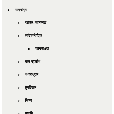
অন্যান্য
আইন-আদালত
লাইফস্টাইল
আবহাওয়া
জন দুর্ভোগ
গণমাধ্যম
ট্যুরিজম
শিক্ষা
চাকরি