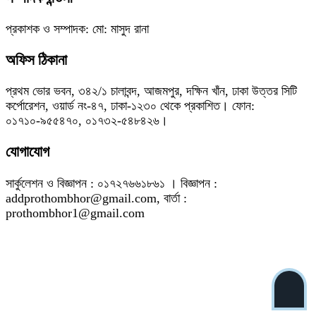
প্রকাশক ও সম্পাদক: মো: মাসুদ রানা
অফিস ঠিকানা
প্রথম ভোর ভবন, ৩৪২/১ চালাবন্দ, আজমপুর, দক্ষিন খাঁন, ঢাকা উত্তর সিটি
কর্পোরেশন, ওয়ার্ড নং-৪৭, ঢাকা-১২৩০ থেকে প্রকাশিত। ফোন:
০১৭১০-৯৫৫৪৭০, ০১৭৩২-৫৪৮৪২৬।
যোগাযোগ
সার্কুলেশন ও বিজ্ঞাপন : ০১৭২৭৬৬১৮৬১ । বিজ্ঞাপন :
addprothombhor@gmail.com, বার্তা :
prothombhor1@gmail.com