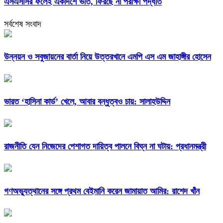
এসএসসির ফলেই একাদশে ভর্তি, ফিরছে না পরীক্ষা পদ্ধতি
সর্বশেষ সংবাদ
উন্নয়ন ও সবুজায়নের বার্তা নিয়ে উত্তরখানে এমপি এস এম জাহাঙ্গীর হোসেন
ভারত ‘হাসিনা কার্ড’ খেলে, আবার বন্ধুত্বও চায়: সালাহউদ্দিন
রাজনীতি যেন নিজেদের পেশাগত দায়িত্ব পালনে বিঘ্ন না ঘটায়: প্রধানমন্ত্রী
গণঅভ্যুত্থানের সঙ্গে প্রথম বেইমানি করেন জামায়াত আমির: রাশেদ খাঁন