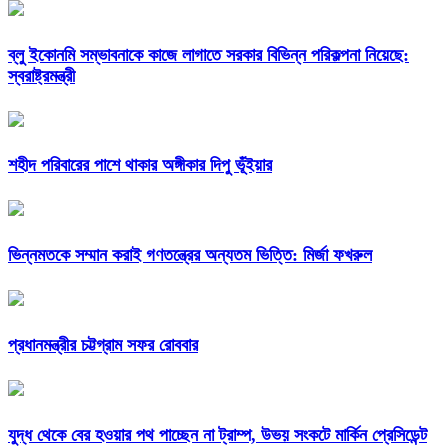
ব্লু ইকোনমি সম্ভাবনাকে কাজে লাগাতে সরকার বিভিন্ন পরিকল্পনা নিয়েছে:
স্বরাষ্ট্রমন্ত্রী
শহীদ পরিবারের পাশে থাকার অঙ্গীকার দিপু ভূঁইয়ার
ভিন্নমতকে সম্মান করাই গণতন্ত্রের অন্যতম ভিত্তি: মির্জা ফখরুল
প্রধানমন্ত্রীর চট্টগ্রাম সফর রোববার
যুদ্ধ থেকে বের হওয়ার পথ পাচ্ছেন না ট্রাম্প, উভয় সংকটে মার্কিন প্রেসিডেন্ট