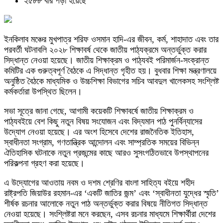
২৫৮৮ বার পড়া হয়েছে
ইনকিলাব মঞ্চের মুখপাত্র
শরিফ ওসমান হাদি
-এর জীবন, কর্ম, শাহাদাত এবং তার
পরবর্তী ঘটনাবলি ২০২৮ শিক্ষাবর্ষ থেকে জাতীয় পাঠ্যক্রমে অন্তর্ভুক্ত করার
সিদ্ধান্ত নেওয়া হয়েছে। জাতীয় শিক্ষাক্রম ও পাঠ্যবই পরিমার্জন-সংক্রান্ত
কমিটির এক গুরুত্বপূর্ণ বৈঠকে এ সিদ্ধান্ত গৃহীত হয়। বুধবার শিক্ষা মন্ত্রণালয়ে
অনুষ্ঠিত বৈঠকে মাধ্যমিক ও উচ্চশিক্ষা বিভাগের সচিব
আবদুল খালেক
সহ সংশ্লিষ্ট
কর্মকর্তারা উপস্থিত ছিলেন।
সভা সূত্রে জানা গেছে, আগামী কয়েকটি শিক্ষাবর্ষে জাতীয় শিক্ষাক্রম ও
পাঠ্যবইয়ে বেশ কিছু নতুন বিষয় সংযোজন এবং বিদ্যমান পাঠ পুনর্বিন্যাসের
উদ্যোগ নেওয়া হয়েছে। এর অংশ হিসেবে দেশের রাজনৈতিক ইতিহাস,
স্বাধীনতা সংগ্রাম, গণতান্ত্রিক আন্দোলন এবং সাম্প্রতিক সময়ের বিভিন্ন
ঐতিহাসিক ঘটনাকে নতুন প্রজন্মের কাছে আরও সুসংগঠিতভাবে উপস্থাপনের
পরিকল্পনা গ্রহণ করা হয়েছে।
এ উদ্যোগের আওতায় নবম ও দশম শ্রেণির বাংলা সাহিত্য বইয়ে শহীদ
রাষ্ট্রপতি
জিয়াউর রহমান
-এর ‘একটি জাতির জন্ম’ এবং ‘স্বাধীনতা যুদ্ধের স্মৃতি’
শীর্ষক রচনার আলোকে নতুন পাঠ অন্তর্ভুক্ত করার বিষয়ে নীতিগত সিদ্ধান্ত
নেওয়া হয়েছে। সংশ্লিষ্টরা মনে করছেন, এসব রচনার মাধ্যমে শিক্ষার্থীরা দেশের