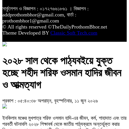
সার্কুলেশন ও বিজ্ঞাপন : ০১৭২৭৬৬১৮৬১ । বিজ্ঞাপন :
addprothombhor@gmail.com, বার্তা :
prothombhor1@gmail.com
© All rights reserved ©TheDailyProthomBhor.net
Theme Developed BY
Classic Soft Tech.com
২০২৮ সাল থেকে পাঠ্যবইয়ে যুক্ত
হচ্ছে শহীদ শরিফ ওসমান হাদির জীবন
ও আত্মত্যাগ
প্রকাশ : ০৫:৪০:৩৮ অপরাহ্ন, বৃহস্পতিবার, ১১ জুন ২০২৬
ইনকিলাব মঞ্চের মুখপাত্র
শরিফ ওসমান হাদি
-এর জীবন, কর্ম, শাহাদাত এবং তার
পরবর্তী ঘটনাবলি ২০২৮ শিক্ষাবর্ষ থেকে জাতীয় পাঠ্যক্রমে অন্তর্ভুক্ত করার