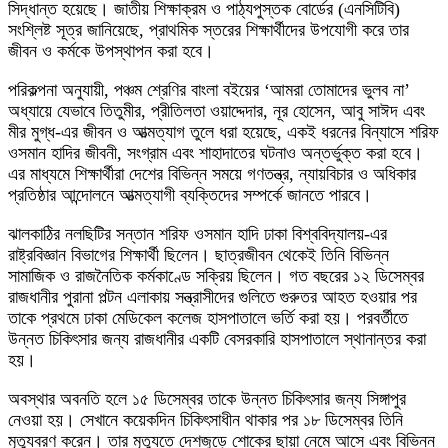
সিদ্ধান্ত হয়েছে। জাতীয় শিক্ষাক্রম ও পাঠ্যপুস্তক বোর্ডের (এনসিটিবি)
সংশ্লিষ্ট সূত্র জানিয়েছে, প্রাথমিক স্তরের শিক্ষার্থীদের উপযোগী করে তার
জীবন ও কর্মকে উপস্থাপন করা হবে।
পরিকল্পনা অনুযায়ী, পঞ্চম শ্রেণির বাংলা বইয়ের ‘আমরা তোমাদের ভুলব না’
অধ্যায়ে যেভাবে
তিতুমীর
,
প্রীতিলতা ওয়াদ্দেদার
,
নূর হোসেন
,
আবু সাঈদ
এবং
মীর মুগ্ধ
-এর জীবন ও আত্মত্যাগ তুলে ধরা হয়েছে, একই ধরনের বিন্যাসে শরিফ
ওসমান হাদির জীবনী, সংগ্রাম এবং শাহাদাতের ঘটনাও অন্তর্ভুক্ত করা হবে।
এর মাধ্যমে শিক্ষার্থীরা দেশের বিভিন্ন সময়ে গণতন্ত্র, ন্যায়বিচার ও অধিকার
প্রতিষ্ঠার আন্দোলনে আত্মত্যাগী ব্যক্তিদের সম্পর্কে জানতে পারবে।
ঝালকাঠির নলছিটির সন্তান শরিফ ওসমান হাদি
ঢাকা বিশ্ববিদ্যালয়
-এর
রাষ্ট্রবিজ্ঞান বিভাগের শিক্ষার্থী ছিলেন। ছাত্রজীবন থেকেই তিনি বিভিন্ন
সামাজিক ও রাজনৈতিক কর্মকাণ্ডে সক্রিয় ছিলেন। গত বছরের ১২ ডিসেম্বর
রাজধানীর পুরানা পল্টন এলাকায় সন্ত্রাসীদের গুলিতে গুরুতর আহত হওয়ার পর
তাকে প্রথমে ঢাকা মেডিকেল কলেজ হাসপাতালে ভর্তি করা হয়। পরবর্তীতে
উন্নত চিকিৎসার জন্য রাজধানীর একটি বেসরকারি হাসপাতালে স্থানান্তর করা
হয়।
অবস্থার অবনতি হলে ১৫ ডিসেম্বর তাকে উন্নত চিকিৎসার জন্য
সিঙ্গাপুর
নেওয়া হয়। সেখানে কয়েকদিন চিকিৎসাধীন থাকার পর ১৮ ডিসেম্বর তিনি
মৃত্যুবরণ করেন। তার মৃত্যুতে দেশজুড়ে শোকের ছায়া নেমে আসে এবং বিভিন্ন