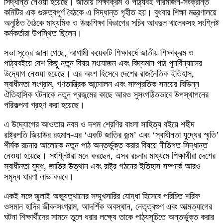
সিদ্ধান্ত নেওয়া হয়েছে। জাতীয় শিক্ষাক্রম ও পাঠ্যবই পরিমার্জন-সংক্রান্ত
কমিটির এক গুরুত্বপূর্ণ বৈঠকে এ সিদ্ধান্ত গৃহীত হয়। বুধবার শিক্ষা মন্ত্রণালয়ে
অনুষ্ঠিত বৈঠকে মাধ্যমিক ও উচ্চশিক্ষা বিভাগের সচিব
আবদুল খালেক
সহ সংশ্লিষ্ট
কর্মকর্তারা উপস্থিত ছিলেন।
সভা সূত্রে জানা গেছে, আগামী কয়েকটি শিক্ষাবর্ষে জাতীয় শিক্ষাক্রম ও
পাঠ্যবইয়ে বেশ কিছু নতুন বিষয় সংযোজন এবং বিদ্যমান পাঠ পুনর্বিন্যাসের
উদ্যোগ নেওয়া হয়েছে। এর অংশ হিসেবে দেশের রাজনৈতিক ইতিহাস,
স্বাধীনতা সংগ্রাম, গণতান্ত্রিক আন্দোলন এবং সাম্প্রতিক সময়ের বিভিন্ন
ঐতিহাসিক ঘটনাকে নতুন প্রজন্মের কাছে আরও সুসংগঠিতভাবে উপস্থাপনের
পরিকল্পনা গ্রহণ করা হয়েছে।
এ উদ্যোগের আওতায় নবম ও দশম শ্রেণির বাংলা সাহিত্য বইয়ে শহীদ
রাষ্ট্রপতি
জিয়াউর রহমান
-এর ‘একটি জাতির জন্ম’ এবং ‘স্বাধীনতা যুদ্ধের স্মৃতি’
শীর্ষক রচনার আলোকে নতুন পাঠ অন্তর্ভুক্ত করার বিষয়ে নীতিগত সিদ্ধান্ত
নেওয়া হয়েছে। সংশ্লিষ্টরা মনে করছেন, এসব রচনার মাধ্যমে শিক্ষার্থীরা দেশের
স্বাধীনতা যুদ্ধ, জাতির উত্থান এবং রাষ্ট্র গঠনের ইতিহাস সম্পর্কে আরও
সমৃদ্ধ ধারণা লাভ করবে।
একই সঙ্গে জুলাই অভ্যুত্থানের সম্মুখসারির যোদ্ধা হিসেবে পরিচিত শরিফ
ওসমান হাদির জীবনসংগ্রাম, আদর্শিক অবস্থান, নেতৃত্বগুণ এবং আত্মত্যাগের
ঘটনা শিক্ষার্থীদের সামনে তুলে ধরার লক্ষ্যে তাকে পাঠ্যসূচিতে অন্তর্ভুক্ত করার