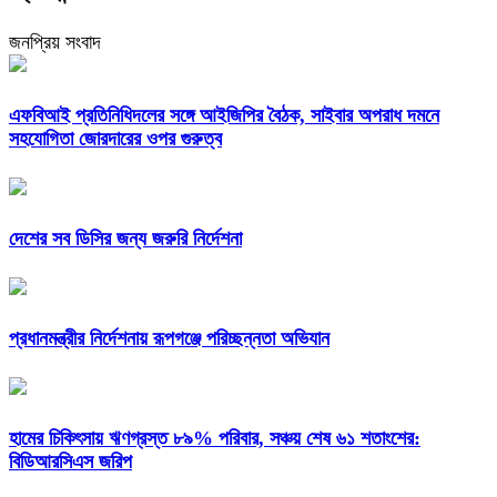
জনপ্রিয় সংবাদ
এফবিআই প্রতিনিধিদলের সঙ্গে আইজিপির বৈঠক, সাইবার অপরাধ দমনে
সহযোগিতা জোরদারের ওপর গুরুত্ব
দেশের সব ডিসির জন্য জরুরি নির্দেশনা
প্রধানমন্ত্রীর নির্দেশনায় রূপগঞ্জে পরিচ্ছন্নতা অভিযান
হামের চিকিৎসায় ঋণগ্রস্ত ৮৯% পরিবার, সঞ্চয় শেষ ৬১ শতাংশের:
বিডিআরসিএস জরিপ