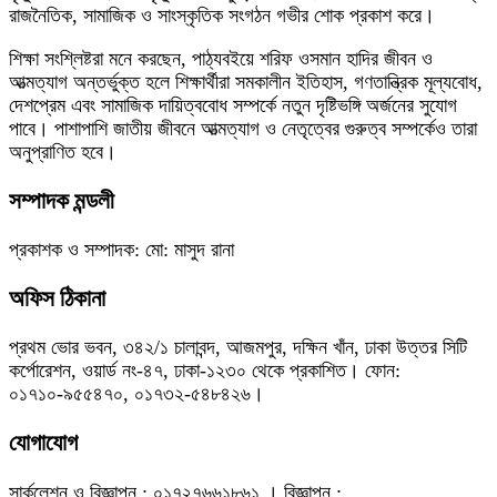
রাজনৈতিক, সামাজিক ও সাংস্কৃতিক সংগঠন গভীর শোক প্রকাশ করে।
শিক্ষা সংশ্লিষ্টরা মনে করছেন, পাঠ্যবইয়ে শরিফ ওসমান হাদির জীবন ও
আত্মত্যাগ অন্তর্ভুক্ত হলে শিক্ষার্থীরা সমকালীন ইতিহাস, গণতান্ত্রিক মূল্যবোধ,
দেশপ্রেম এবং সামাজিক দায়িত্ববোধ সম্পর্কে নতুন দৃষ্টিভঙ্গি অর্জনের সুযোগ
পাবে। পাশাপাশি জাতীয় জীবনে আত্মত্যাগ ও নেতৃত্বের গুরুত্ব সম্পর্কেও তারা
অনুপ্রাণিত হবে।
সম্পাদক মন্ডলী
প্রকাশক ও সম্পাদক: মো: মাসুদ রানা
অফিস ঠিকানা
প্রথম ভোর ভবন, ৩৪২/১ চালাবন্দ, আজমপুর, দক্ষিন খাঁন, ঢাকা উত্তর সিটি
কর্পোরেশন, ওয়ার্ড নং-৪৭, ঢাকা-১২৩০ থেকে প্রকাশিত। ফোন:
০১৭১০-৯৫৫৪৭০, ০১৭৩২-৫৪৮৪২৬।
যোগাযোগ
সার্কুলেশন ও বিজ্ঞাপন : ০১৭২৭৬৬১৮৬১ । বিজ্ঞাপন :