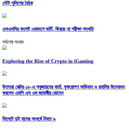
স্টেট পুলিশের বৈঠক
এসএসসির ফলেই একাদশে ভর্তি, ফিরছে না পরীক্ষা পদ্ধতি
সর্বশেষ সংবাদ
Exploring the Rise of Crypto in iGaming
উত্তরা সেক্টর-১৮-এ সবুজায়নের বার্তা, বৃক্ষরোপণ অভিযান ও র‍্যালির উদ্বোধন
করলেন এমপি এস এম জাহাঙ্গীর হোসেন
সিলেটে দুই বাসের সংঘর্ষে নিহত ৯