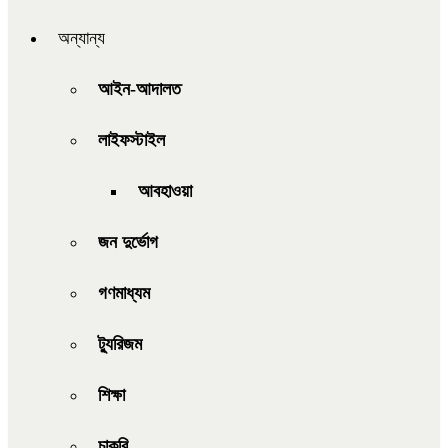
অন্যান্য
আইন-আদালত
লাইফস্টাইল
আবহাওয়া
জন দুর্ভোগ
গণমাধ্যম
ট্যুরিজম
শিক্ষা
চাকরি