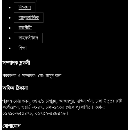
বিনোদন
আন্তর্জাতিক
রাজনীতি
লাইফস্টাইল
শিক্ষা
সম্পাদক মন্ডলী
প্রকাশক ও সম্পাদক: মো: মাসুদ রানা
অফিস ঠিকানা
প্রথম ভোর ভবন, ৩৪২/১ চালাবন্দ, আজমপুর, দক্ষিন খাঁন, ঢাকা উত্তর সিটি
কর্পোরেশন, ওয়ার্ড নং-৪৭, ঢাকা-১২৩০ থেকে প্রকাশিত। ফোন:
০১৭১০-৯৫৫৪৭০, ০১৭৩২-৫৪৮৪২৬।
যোগাযোগ