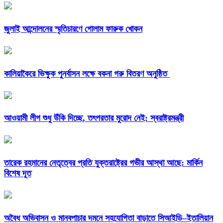
জুলাই আন্দোলনের স্মৃতিচারণে গোলাম ফারুক খোকন
কালিয়াকৈরে ভিক্ষুক পুনর্বাসন লক্ষে বকনা গরু বিতরণ অনুষ্ঠিত
আওয়ামী লীগ শুধু উঁকি দিচ্ছে, তৎপরতার মুরোদ নেই: স্বরাষ্ট্রমন্ত্রী
তারেক রহমানের নেতৃত্বের প্রতি যুক্তরাষ্ট্রের গভীর আস্থা আছে: মার্কিন
বিশেষ দূত
অবৈধ অভিবাসন ও মানবপাচার দমনে সহযোগিতা বাড়াতে সিআইডি–ইতালিয়ান