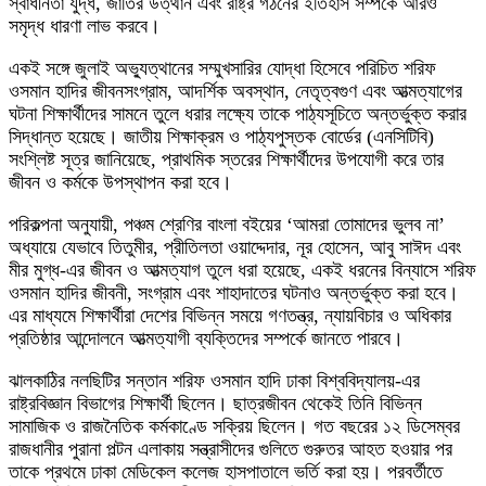
স্বাধীনতা যুদ্ধ, জাতির উত্থান এবং রাষ্ট্র গঠনের ইতিহাস সম্পর্কে আরও
সমৃদ্ধ ধারণা লাভ করবে।
একই সঙ্গে জুলাই অভ্যুত্থানের সম্মুখসারির যোদ্ধা হিসেবে পরিচিত শরিফ
ওসমান হাদির জীবনসংগ্রাম, আদর্শিক অবস্থান, নেতৃত্বগুণ এবং আত্মত্যাগের
ঘটনা শিক্ষার্থীদের সামনে তুলে ধরার লক্ষ্যে তাকে পাঠ্যসূচিতে অন্তর্ভুক্ত করার
সিদ্ধান্ত হয়েছে। জাতীয় শিক্ষাক্রম ও পাঠ্যপুস্তক বোর্ডের (এনসিটিবি)
সংশ্লিষ্ট সূত্র জানিয়েছে, প্রাথমিক স্তরের শিক্ষার্থীদের উপযোগী করে তার
জীবন ও কর্মকে উপস্থাপন করা হবে।
পরিকল্পনা অনুযায়ী, পঞ্চম শ্রেণির বাংলা বইয়ের ‘আমরা তোমাদের ভুলব না’
অধ্যায়ে যেভাবে
তিতুমীর
,
প্রীতিলতা ওয়াদ্দেদার
,
নূর হোসেন
,
আবু সাঈদ
এবং
মীর মুগ্ধ
-এর জীবন ও আত্মত্যাগ তুলে ধরা হয়েছে, একই ধরনের বিন্যাসে শরিফ
ওসমান হাদির জীবনী, সংগ্রাম এবং শাহাদাতের ঘটনাও অন্তর্ভুক্ত করা হবে।
এর মাধ্যমে শিক্ষার্থীরা দেশের বিভিন্ন সময়ে গণতন্ত্র, ন্যায়বিচার ও অধিকার
প্রতিষ্ঠার আন্দোলনে আত্মত্যাগী ব্যক্তিদের সম্পর্কে জানতে পারবে।
ঝালকাঠির নলছিটির সন্তান শরিফ ওসমান হাদি
ঢাকা বিশ্ববিদ্যালয়
-এর
রাষ্ট্রবিজ্ঞান বিভাগের শিক্ষার্থী ছিলেন। ছাত্রজীবন থেকেই তিনি বিভিন্ন
সামাজিক ও রাজনৈতিক কর্মকাণ্ডে সক্রিয় ছিলেন। গত বছরের ১২ ডিসেম্বর
রাজধানীর পুরানা পল্টন এলাকায় সন্ত্রাসীদের গুলিতে গুরুতর আহত হওয়ার পর
তাকে প্রথমে ঢাকা মেডিকেল কলেজ হাসপাতালে ভর্তি করা হয়। পরবর্তীতে