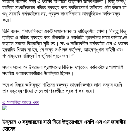
দায়িত্ব পালনের সময় এ ধরনের অপচেষ্টা অত্যন্ত উদ্বেগজনক। কিছু অসাধু
ব্যক্তি সাংবাদিকতার পরিচয় ব্যবহার করে ব্যক্তিস্বার্থ হাসিলের চেষ্টা করলে তা
শুধু সরকারি কর্মকর্তাদের নয়, প্রকৃত সাংবাদিকতার ভাবমূর্তিকেও ক্ষতিগ্রস্ত
করে।
তিনি বলেন, “সাংবাদিকতা একটি সম্মানজনক ও দায়িত্বশীল পেশা। কিন্তু কিছু
ব্যক্তি এ পরিচয় ব্যবহার করে চাঁদাবাজি ও ভয়ভীতি প্রদর্শনের মতো কর্মকাণ্ডে
জড়ালে সমাজে বিভ্রান্তি সৃষ্টি হয়। সৎ ও দায়িত্বশীল কর্মকর্তারা যেন এ ধরনের
হয়রানির শিকার না হন, সে জন্য সংশ্লিষ্ট কর্তৃপক্ষ, আইনশৃঙ্খলা বাহিনী এবং
গণমাধ্যমের দায়িত্বশীল ভূমিকা প্রয়োজন।”
সংবাদ সম্মেলনে উপজেলা প্রশাসনের বিভিন্ন দপ্তরের কর্মকর্তাদের পাশাপাশি
স্থানীয় গণমাধ্যমকর্মীরাও উপস্থিত ছিলেন।
তবে এ বিষয়ে অভিযুক্ত শাহিনের বক্তব্য তাৎক্ষণিকভাবে জানা সম্ভব হয়নি।
তার বক্তব্য পাওয়া গেলে তা পরবর্তীতে প্রকাশ করা হবে।
এ সম্পর্কিত আরও খবর
উন্নয়ন ও সবুজায়নের বার্তা নিয়ে উত্তরখানে এমপি এস এম জাহাঙ্গীর
হোসেন