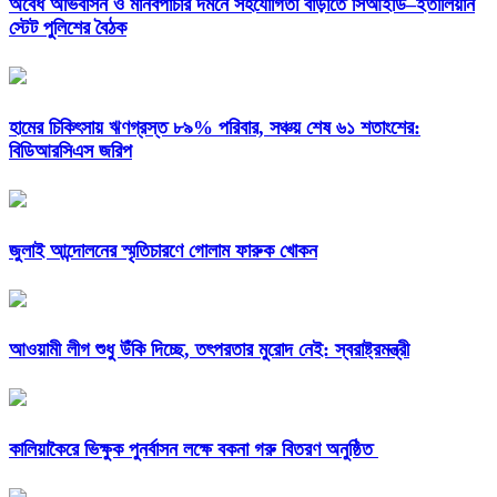
অবৈধ অভিবাসন ও মানবপাচার দমনে সহযোগিতা বাড়াতে সিআইডি–ইতালিয়ান
স্টেট পুলিশের বৈঠক
হামের চিকিৎসায় ঋণগ্রস্ত ৮৯% পরিবার, সঞ্চয় শেষ ৬১ শতাংশের:
বিডিআরসিএস জরিপ
জুলাই আন্দোলনের স্মৃতিচারণে গোলাম ফারুক খোকন
আওয়ামী লীগ শুধু উঁকি দিচ্ছে, তৎপরতার মুরোদ নেই: স্বরাষ্ট্রমন্ত্রী
কালিয়াকৈরে ভিক্ষুক পুনর্বাসন লক্ষে বকনা গরু বিতরণ অনুষ্ঠিত