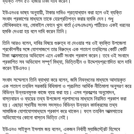
ব্যক্তি নগদ ৫০ হাজার টাকা দাবি করেন।
ইউএনওর ভাষ্য অনুযায়ী, টাকার দাবিও প্রত্যাখ্যান করা হলে ওই ব্যক্তি
সংবাদ প্রকাশের মাধ্যমে তাকে হেয়প্রতিপন্ন করার হুমকি দেন। শুধু
মৌখিকভাবে নয়, মোবাইল ফোনে খুদে বার্তা (এসএমএস) পাঠিয়েও একই ধরনের
হুমকি দেওয়া হয় বলে দাবি করেন তিনি।
তিনি আরও বলেন, দাবির বিষয়ে গুরুত্ব না দেওয়ার পর ওই ব্যক্তি উপজেলা
প্রকৌশলীর সঙ্গে যোগসাজশে তার বিরুদ্ধে এক শতাংশ তহবিলের কোটি কোটি
টাকা আত্মসাতের অভিযোগ এনে একটি সংবাদ প্রকাশ করেন। তবে ওই সংবাদে
প্রকাশিত সব অভিযোগ সম্পূর্ণ মিথ্যা, ভিত্তিহীন ও উদ্দেশ্যপ্রণোদিত বলে দাবি
করেন ইউএনও।
সংবাদ সম্মেলনে তিনি ব্যাখ্যা করে বলেন, জমি নিবন্ধনের মাধ্যমে আদায়কৃত
এক শতাংশ তহবিল সরকারি বিধিমালা ও প্রচলিত আর্থিক নীতিমালা অনুসরণ করে
বিভিন্ন উন্নয়নমূলক কাজে ব্যয় করা হয়। এসব প্রকল্পের অনুমোদন,
বাস্তবায়ন ও ব্যয়ের তথ্য উপজেলা প্রশাসনের মাধ্যমে নিয়মিত প্রকাশ করা
হয়। এছাড়া স্থানীয় সংসদ সদস্যও বিভিন্ন উন্নয়ন কার্যক্রমের তথ্য
সামাজিক যোগাযোগমাধ্যমে প্রকাশ করে থাকেন। ফলে তহবিল আত্মসাতের
অভিযোগের কোনো বাস্তব ভিত্তি নেই।
ইউএনও সাইফুল ইসলাম জয় বলেন, একজন নির্বাহী ম্যাজিস্ট্রেট হিসেবে