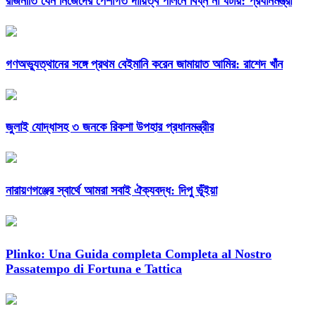
রাজনীতি যেন নিজেদের পেশাগত দায়িত্ব পালনে বিঘ্ন না ঘটায়: প্রধানমন্ত্রী
গণঅভ্যুত্থানের সঙ্গে প্রথম বেইমানি করেন জামায়াত আমির: রাশেদ খাঁন
জুলাই যোদ্ধাসহ ৩ জনকে রিকশা উপহার প্রধানমন্ত্রীর
নারায়ণগঞ্জের স্বার্থে আমরা সবাই ঐক্যবদ্ধ: দিপু ভূঁইয়া
Plinko: Una Guida completa Completa al Nostro
Passatempo di Fortuna e Tattica