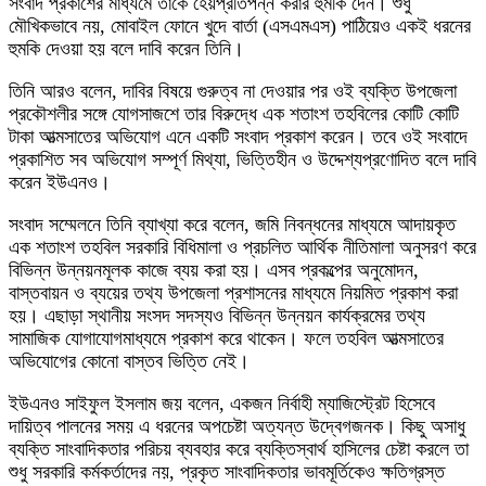
সংবাদ প্রকাশের মাধ্যমে তাকে হেয়প্রতিপন্ন করার হুমকি দেন। শুধু
মৌখিকভাবে নয়, মোবাইল ফোনে খুদে বার্তা (এসএমএস) পাঠিয়েও একই ধরনের
হুমকি দেওয়া হয় বলে দাবি করেন তিনি।
তিনি আরও বলেন, দাবির বিষয়ে গুরুত্ব না দেওয়ার পর ওই ব্যক্তি উপজেলা
প্রকৌশলীর সঙ্গে যোগসাজশে তার বিরুদ্ধে এক শতাংশ তহবিলের কোটি কোটি
টাকা আত্মসাতের অভিযোগ এনে একটি সংবাদ প্রকাশ করেন। তবে ওই সংবাদে
প্রকাশিত সব অভিযোগ সম্পূর্ণ মিথ্যা, ভিত্তিহীন ও উদ্দেশ্যপ্রণোদিত বলে দাবি
করেন ইউএনও।
সংবাদ সম্মেলনে তিনি ব্যাখ্যা করে বলেন, জমি নিবন্ধনের মাধ্যমে আদায়কৃত
এক শতাংশ তহবিল সরকারি বিধিমালা ও প্রচলিত আর্থিক নীতিমালা অনুসরণ করে
বিভিন্ন উন্নয়নমূলক কাজে ব্যয় করা হয়। এসব প্রকল্পের অনুমোদন,
বাস্তবায়ন ও ব্যয়ের তথ্য উপজেলা প্রশাসনের মাধ্যমে নিয়মিত প্রকাশ করা
হয়। এছাড়া স্থানীয় সংসদ সদস্যও বিভিন্ন উন্নয়ন কার্যক্রমের তথ্য
সামাজিক যোগাযোগমাধ্যমে প্রকাশ করে থাকেন। ফলে তহবিল আত্মসাতের
অভিযোগের কোনো বাস্তব ভিত্তি নেই।
ইউএনও সাইফুল ইসলাম জয় বলেন, একজন নির্বাহী ম্যাজিস্ট্রেট হিসেবে
দায়িত্ব পালনের সময় এ ধরনের অপচেষ্টা অত্যন্ত উদ্বেগজনক। কিছু অসাধু
ব্যক্তি সাংবাদিকতার পরিচয় ব্যবহার করে ব্যক্তিস্বার্থ হাসিলের চেষ্টা করলে তা
শুধু সরকারি কর্মকর্তাদের নয়, প্রকৃত সাংবাদিকতার ভাবমূর্তিকেও ক্ষতিগ্রস্ত