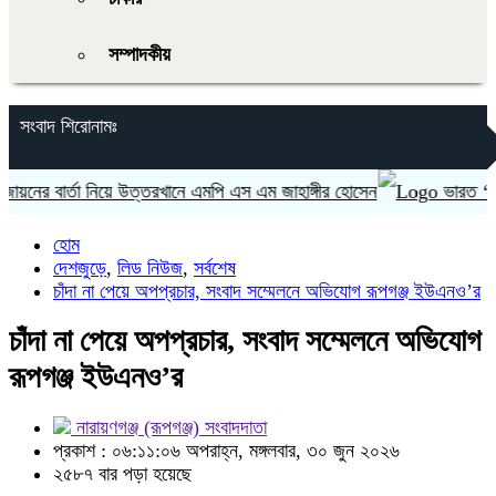
সম্পাদকীয়
সংবাদ শিরোনামঃ
 বার্তা নিয়ে উত্তরখানে এমপি এস এম জাহাঙ্গীর হোসেন
ভারত ‘হাসিনা ক
হোম
দেশজুড়ে
,
লিড নিউজ
,
সর্বশেষ
চাঁদা না পেয়ে অপপ্রচার, সংবাদ সম্মেলনে অভিযোগ রূপগঞ্জ ইউএনও’র
চাঁদা না পেয়ে অপপ্রচার, সংবাদ সম্মেলনে অভিযোগ
রূপগঞ্জ ইউএনও’র
নারায়ণগঞ্জ (রূপগঞ্জ) সংবাদদাতা
প্রকাশ : ০৬:১১:০৬ অপরাহ্ন, মঙ্গলবার, ৩০ জুন ২০২৬
২৫৮৭ বার পড়া হয়েছে