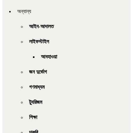
অন্যান্য
আইন-আদালত
লাইফস্টাইল
আবহাওয়া
জন দুর্ভোগ
গণমাধ্যম
ট্যুরিজম
শিক্ষা
চাকরি