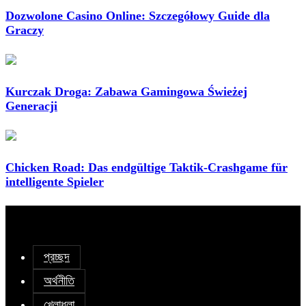
Dozwolone Casino Online: Szczegółowy Guide dla
Graczy
Kurczak Droga: Zabawa Gamingowa Świeżej
Generacji
Chicken Road: Das endgültige Taktik-Crashgame für
intelligente Spieler
প্রচ্ছদ
অর্থনীতি
খেলাধুলা