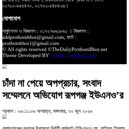
০১৭১০-৯৫৫৪৭০, ০১৭৩২-৫৪৮৪২৬।
যোগাযোগ
সার্কুলেশন ও বিজ্ঞাপন : ০১৭২৭৬৬১৮৬১ । বিজ্ঞাপন :
addprothombhor@gmail.com, বার্তা :
prothombhor1@gmail.com
© All rights reserved ©TheDailyProthomBhor.net
Theme Developed BY
Classic Soft Tech.com
চাঁদা না পেয়ে অপপ্রচার, সংবাদ
সম্মেলনে অভিযোগ রূপগঞ্জ ইউএনও’র
প্রকাশ : ০৬:১১:০৬ অপরাহ্ন, মঙ্গলবার, ৩০ জুন ২০২৬
নারায়ণগঞ্জের রূপগঞ্জ উপজেলা নির্বাহী কর্মকর্তা (ইউএনও) মো. সাইফুল ইসলাম