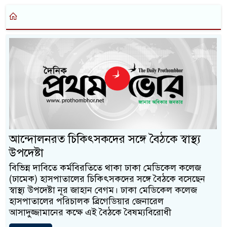
আন্দোলনরত চিকিৎসকদের সঙ্গে বৈঠকে স্বাস্থ্য
উপদেষ্টা
বিভিন্ন দাবিতে কর্মবিরতিতে থাকা ঢাকা মেডিকেল কলেজ
(ঢামেক) হাসপাতালের চিকিৎসকদের সঙ্গে বৈঠকে বসেছেন
স্বাস্থ্য উপদেষ্টা নূর জাহান বেগম। ঢাকা মেডিকেল কলেজ
হাসপাতালের পরিচালক ব্রিগেডিয়ার জেনারেল
আসাদুজ্জামানের কক্ষে এই বৈঠকে বৈষম্যবিরোধী