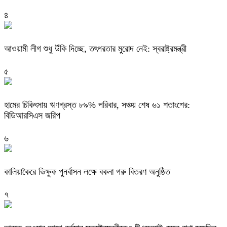
৪
আওয়ামী লীগ শুধু উঁকি দিচ্ছে, তৎপরতার মুরোদ নেই: স্বরাষ্ট্রমন্ত্রী
৫
হামের চিকিৎসায় ঋণগ্রস্ত ৮৯% পরিবার, সঞ্চয় শেষ ৬১ শতাংশের:
বিডিআরসিএস জরিপ
৬
কালিয়াকৈরে ভিক্ষুক পুনর্বাসন লক্ষে বকনা গরু বিতরণ অনুষ্ঠিত
৭