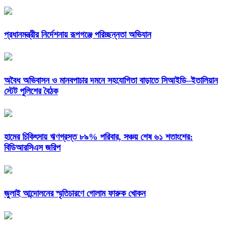
প্রধানমন্ত্রীর নির্দেশনায় রূপগঞ্জে পরিচ্ছন্নতা অভিযান
অবৈধ অভিবাসন ও মানবপাচার দমনে সহযোগিতা বাড়াতে সিআইডি–ইতালিয়ান
স্টেট পুলিশের বৈঠক
হামের চিকিৎসায় ঋণগ্রস্ত ৮৯% পরিবার, সঞ্চয় শেষ ৬১ শতাংশের:
বিডিআরসিএস জরিপ
জুলাই আন্দোলনের স্মৃতিচারণে গোলাম ফারুক খোকন