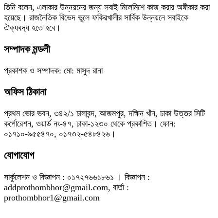
তিনি বলেন, এলাকার উন্নয়নের জন্য সবাই মিলেমিশে কাজ করার অঙ্গীকার করা
হয়েছে। রাজনৈতিক বিভেদ ভুলে ফকিরখালীর সার্বিক উন্নয়নে সবাইকে
ঐক্যবদ্ধ হতে হবে।
সম্পাদক মন্ডলী
প্রকাশক ও সম্পাদক: মো: মাসুদ রানা
অফিস ঠিকানা
প্রথম ভোর ভবন, ৩৪২/১ চালাবন্দ, আজমপুর, দক্ষিন খাঁন, ঢাকা উত্তর সিটি
কর্পোরেশন, ওয়ার্ড নং-৪৭, ঢাকা-১২৩০ থেকে প্রকাশিত। ফোন:
০১৭১০-৯৫৫৪৭০, ০১৭৩২-৫৪৮৪২৬।
যোগাযোগ
সার্কুলেশন ও বিজ্ঞাপন : ০১৭২৭৬৬১৮৬১ । বিজ্ঞাপন :
addprothombhor@gmail.com, বার্তা :
prothombhor1@gmail.com