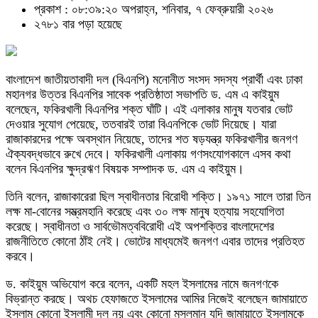
প্রকাশ : ০৮:৩৯:২০ অপরাহ্ন, শনিবার, ৭ ফেব্রুয়ারী ২০২৬
২৭৮১ বার পড়া হয়েছে
বাংলাদেশ জাতীয়তাবাদী দল (বিএনপি) মনোনীত সংসদ সদস্য প্রার্থী এবং ঢাকা
মহানগর উত্তর বিএনপির সাবেক প্রতিষ্ঠাতা সভাপতি ড. এম এ কাইয়ুম
বলেছেন, ফকিরখালী বিএনপির শক্ত ঘাঁটি। এই এলাকার মানুষ যতবার ভোট
দেওয়ার সুযোগ পেয়েছে, ততবারই তারা বিএনপিকে ভোট দিয়েছে। যারা
রাজাকারদের পক্ষে অবস্থান নিয়েছে, তাদের শত ষড়যন্ত্র ফকিরখালীর জনগণ
ঐক্যবদ্ধভাবে রুখে দেবে। ফকিরখালী এলাকায় গণসংযোগকালে এসব কথা
বলেন বিএনপির ক্ষুদ্রঋণ বিষয়ক সম্পাদক ড. এম এ কাইয়ুম।
তিনি বলেন, রাজাকারেরা ছিল স্বাধীনতার বিরোধী শক্তি। ১৯৭১ সালে তারা তিন
লক্ষ মা-বোনের সম্ভ্রমহানি করেছে এবং ৩০ লক্ষ মানুষ হত্যায় সহযোগিতা
করেছে। স্বাধীনতা ও সার্বভৌমত্ববিরোধী এই অপশক্তির বাংলাদেশের
রাজনীতিতে কোনো ঠাঁই নেই। ভোটের মাধ্যমেই জনগণ এবার তাদের প্রতিহত
করবে।
ড. কাইয়ুম অভিযোগ করে বলেন, একটি মহল ইসলামের নামে জনগণকে
বিভ্রান্ত করছে। অথচ হেফাজতে ইসলামের আমির নিজেই বলেছেন জামায়াতে
ইসলাম কোনো ইসলামী দল নয় এবং কোনো মুসলমান যদি জামায়াতে ইসলামকে