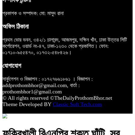
প্রকাশক ও সম্পাদক: মো: মাসুদ রানা
অফিস ঠিকানা
প্রথম ভোর ভবন, ৩৪২/১ চালাবন্দ, আজমপুর, দক্ষিন খাঁন, ঢাকা উত্তর সিটি
কর্পোরেশন, ওয়ার্ড নং-৪৭, ঢাকা-১২৩০ থেকে প্রকাশিত। ফোন:
০১৭১০-৯৫৫৪৭০, ০১৭৩২-৫৪৮৪২৬।
যোগাযোগ
সার্কুলেশন ও বিজ্ঞাপন : ০১৭২৭৬৬১৮৬১ । বিজ্ঞাপন :
addprothombhor@gmail.com, বার্তা :
prothombhor1@gmail.com
© All rights reserved ©TheDailyProthomBhor.net
Theme Developed BY
Classic Soft Tech.com
ফকিরখালী বিএনপির শক্ত ঘাঁটি, সব