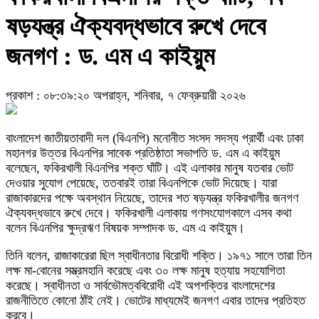
ষড়যন্ত্র ঐক্যবদ্ধভাবে রুখে দেবে
জনগণ : ড. এম এ কাইয়ুম
প্রকাশ : ০৮:৩৯:২০ অপরাহ্ন, শনিবার, ৭ ফেব্রুয়ারী ২০২৬
বাংলাদেশ জাতীয়তাবাদী দল (বিএনপি) মনোনীত সংসদ সদস্য প্রার্থী এবং ঢাকা
মহানগর উত্তর বিএনপির সাবেক প্রতিষ্ঠাতা সভাপতি ড. এম এ কাইয়ুম
বলেছেন, ফকিরখালী বিএনপির শক্ত ঘাঁটি। এই এলাকার মানুষ যতবার ভোট
দেওয়ার সুযোগ পেয়েছে, ততবারই তারা বিএনপিকে ভোট দিয়েছে। যারা
রাজাকারদের পক্ষে অবস্থান নিয়েছে, তাদের শত ষড়যন্ত্র ফকিরখালীর জনগণ
ঐক্যবদ্ধভাবে রুখে দেবে। ফকিরখালী এলাকায় গণসংযোগকালে এসব কথা
বলেন বিএনপির ক্ষুদ্রঋণ বিষয়ক সম্পাদক ড. এম এ কাইয়ুম।
তিনি বলেন, রাজাকারেরা ছিল স্বাধীনতার বিরোধী শক্তি। ১৯৭১ সালে তারা তিন
লক্ষ মা-বোনের সম্ভ্রমহানি করেছে এবং ৩০ লক্ষ মানুষ হত্যায় সহযোগিতা
করেছে। স্বাধীনতা ও সার্বভৌমত্ববিরোধী এই অপশক্তির বাংলাদেশের
রাজনীতিতে কোনো ঠাঁই নেই। ভোটের মাধ্যমেই জনগণ এবার তাদের প্রতিহত
করবে।