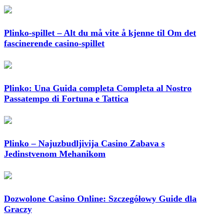
Plinko-spillet – Alt du må vite å kjenne til Om det
fascinerende casino-spillet
Plinko: Una Guida completa Completa al Nostro
Passatempo di Fortuna e Tattica
Plinko – Najuzbudljivija Casino Zabava s
Jedinstvenom Mehanikom
Dozwolone Casino Online: Szczegółowy Guide dla
Graczy