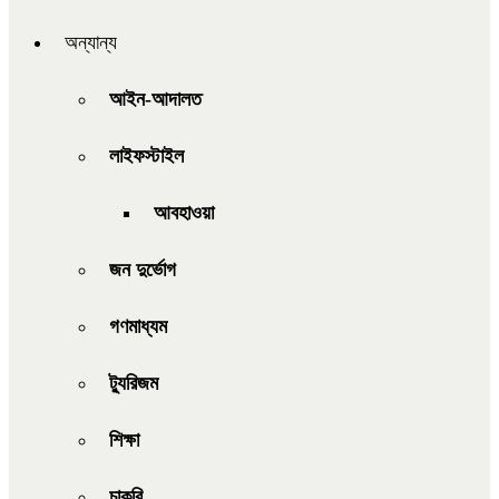
অন্যান্য
আইন-আদালত
লাইফস্টাইল
আবহাওয়া
জন দুর্ভোগ
গণমাধ্যম
ট্যুরিজম
শিক্ষা
চাকরি