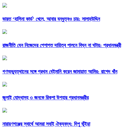
ভারত ‘হাসিনা কার্ড’ খেলে, আবার বন্ধুত্বও চায়: সালাহউদ্দিন
রাজনীতি যেন নিজেদের পেশাগত দায়িত্ব পালনে বিঘ্ন না ঘটায়: প্রধানমন্ত্রী
গণঅভ্যুত্থানের সঙ্গে প্রথম বেইমানি করেন জামায়াত আমির: রাশেদ খাঁন
জুলাই যোদ্ধাসহ ৩ জনকে রিকশা উপহার প্রধানমন্ত্রীর
নারায়ণগঞ্জের স্বার্থে আমরা সবাই ঐক্যবদ্ধ: দিপু ভূঁইয়া