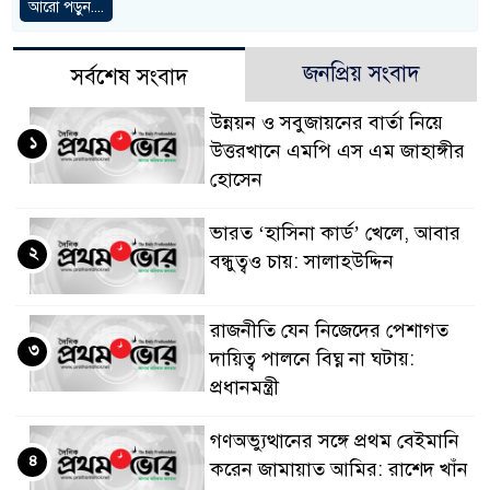
আরো পড়ুন....
জনপ্রিয় সংবাদ
সর্বশেষ সংবাদ
উন্নয়ন ও সবুজায়নের বার্তা নিয়ে
১
উত্তরখানে এমপি এস এম জাহাঙ্গীর
হোসেন
ভারত ‘হাসিনা কার্ড’ খেলে, আবার
২
বন্ধুত্বও চায়: সালাহউদ্দিন
রাজনীতি যেন নিজেদের পেশাগত
৩
দায়িত্ব পালনে বিঘ্ন না ঘটায়:
প্রধানমন্ত্রী
গণঅভ্যুত্থানের সঙ্গে প্রথম বেইমানি
৪
করেন জামায়াত আমির: রাশেদ খাঁন