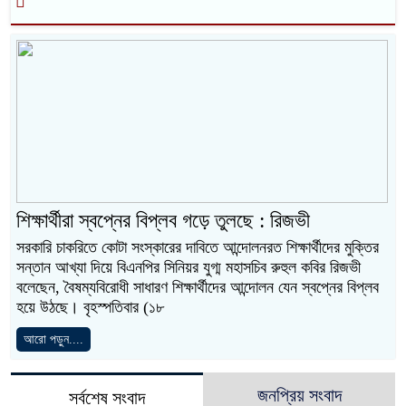
শিক্ষার্থীরা স্বপ্নের বিপ্লব গড়ে তুলছে : রিজভী
সরকারি চাকরিতে কোটা সংস্কারের দাবিতে আন্দোলনরত শিক্ষার্থীদের মুক্তির
সন্তান আখ্যা দিয়ে বিএনপির সিনিয়র যুগ্ম মহাসচিব রুহুল কবির রিজভী
বলেছেন, বৈষম্যবিরোধী সাধারণ শিক্ষার্থীদের আন্দোলন যেন স্বপ্নের বিপ্লব
হয়ে উঠছে। বৃহস্পতিবার (১৮
আরো পড়ুন....
জনপ্রিয় সংবাদ
সর্বশেষ সংবাদ