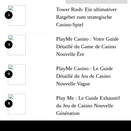
Tower Rush: Ein ultimativer
১
Ratgeber zum strategische
Casino-Spiel
PlayMe Casino : Votre Guide
২
Détaillé du Game de Casino
Nouvelle Ère
PlayMe Casino : Le Guide
৩
Détaillé du Jeu de Casino
Nouvelle Vague
Play Me : Le Guide Exhaustif
৪
du Jeu de Casino Nouvelle
Génération
Lucky Pharaoh Wild: Dieses