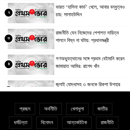
ভারত ‘হাসিনা কার্ড’ খেলে, আবার বন্ধুত্বও
২
চায়: সালাহউদ্দিন
রাজনীতি যেন নিজেদের পেশাগত দায়িত্ব
৩
পালনে বিঘ্ন না ঘটায়: প্রধানমন্ত্রী
গণঅভ্যুত্থানের সঙ্গে প্রথম বেইমানি করেন
৪
জামায়াত আমির: রাশেদ খাঁন
জুলাই যোদ্ধাসহ ৩ জনকে রিকশা উপহার
৫
প্রধানমন্ত্রীর
প্রচ্ছদ
অর্থনীতি
খেলাধুলা
জাতীয়
নারায়ণগঞ্জের স্বার্থে আমরা সবাই ঐক্যবদ্ধ:
৬
দিপু ভূঁইয়া
ধর্মচিন্তা
বিনোদন
আন্তর্জাতিক
রাজনীতি