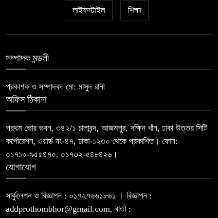
লাইফস্টাইল
Plinko-spillet – Alt du må vite å
শিক্ষা
৭
kjenne til Om det fascinerende
casino-spillet
সম্পাদক মন্ডলী
Plinko: Una Guida completa
৮
Completa al Nostro Passatempo
di Fortuna e Tattica
প্রকাশক ও সম্পাদক: মো: মাসুদ রানা
অফিস ঠিকানা
Plinko – Najuzbudljivija Casino
৯
Zabava s Jedinstvenom
প্রথম ভোর ভবন, ৩৪২/১ চালাবন্দ, আজমপুর, দক্ষিন খাঁন, ঢাকা উত্তর সিটি
Mehanikom
কর্পোরেশন, ওয়ার্ড নং-৪৭, ঢাকা-১২৩০ থেকে প্রকাশিত। ফোন:
০১৭১০-৯৫৫৪৭০, ০১৭৩২-৫৪৮৪২৬।
Dozwolone Casino Online:
যোগাযোগ
১০
Szczegółowy Guide dla Graczy
সার্কুলেশন ও বিজ্ঞাপন : ০১৭২৭৬৬১৮৬১ । বিজ্ঞাপন :
addprothombhor@gmail.com, বার্তা :