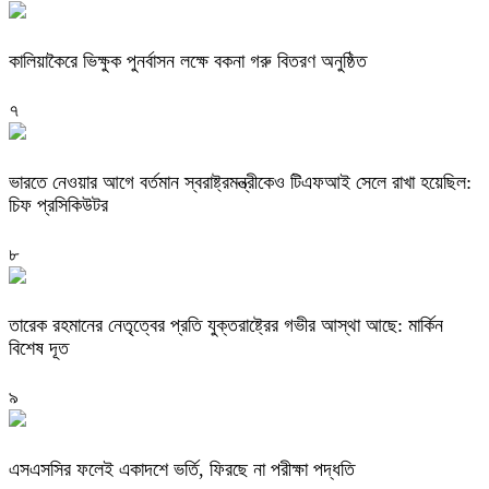
কালিয়াকৈরে ভিক্ষুক পুনর্বাসন লক্ষে বকনা গরু বিতরণ অনুষ্ঠিত
৭
ভারতে নেওয়ার আগে বর্তমান স্বরাষ্ট্রমন্ত্রীকেও টিএফআই সেলে রাখা হয়েছিল:
চিফ প্রসিকিউটর
৮
তারেক রহমানের নেতৃত্বের প্রতি যুক্তরাষ্ট্রের গভীর আস্থা আছে: মার্কিন
বিশেষ দূত
৯
এসএসসির ফলেই একাদশে ভর্তি, ফিরছে না পরীক্ষা পদ্ধতি