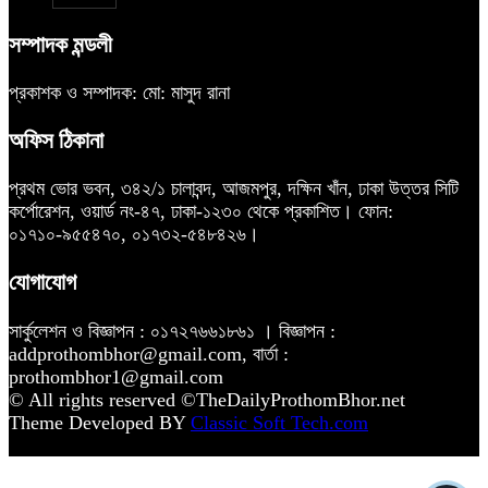
সম্পাদক মন্ডলী
প্রকাশক ও সম্পাদক: মো: মাসুদ রানা
অফিস ঠিকানা
প্রথম ভোর ভবন, ৩৪২/১ চালাবন্দ, আজমপুর, দক্ষিন খাঁন, ঢাকা উত্তর সিটি
কর্পোরেশন, ওয়ার্ড নং-৪৭, ঢাকা-১২৩০ থেকে প্রকাশিত। ফোন:
০১৭১০-৯৫৫৪৭০, ০১৭৩২-৫৪৮৪২৬।
যোগাযোগ
সার্কুলেশন ও বিজ্ঞাপন : ০১৭২৭৬৬১৮৬১ । বিজ্ঞাপন :
addprothombhor@gmail.com, বার্তা :
prothombhor1@gmail.com
© All rights reserved ©TheDailyProthomBhor.net
Theme Developed BY
Classic Soft Tech.com