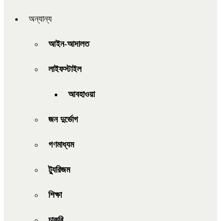
অন্যান্য
আইন-আদালত
লাইফস্টাইল
আবহাওয়া
জন দুর্ভোগ
গণমাধ্যম
ট্যুরিজম
শিক্ষা
চাকরি