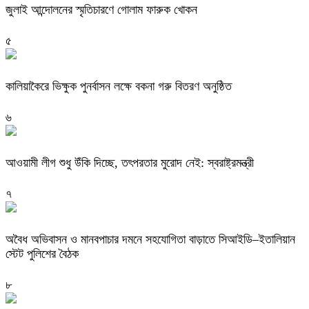
জুলাই আন্দোলনের স্মৃতিচারণে গোলাম ফারুক খোকন
৫
কালিয়াকৈরে ভিক্ষুক পুনর্বাসন লক্ষে বকনা গরু বিতরণ অনুষ্ঠিত
৬
আওয়ামী লীগ শুধু উঁকি দিচ্ছে, তৎপরতার মুরোদ নেই: স্বরাষ্ট্রমন্ত্রী
৭
অবৈধ অভিবাসন ও মানবপাচার দমনে সহযোগিতা বাড়াতে সিআইডি–ইতালিয়ান
স্টেট পুলিশের বৈঠক
৮