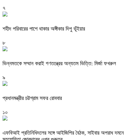
৭
শহীদ পরিবারের পাশে থাকার অঙ্গীকার দিপু ভূঁইয়ার
৮
ভিন্নমতকে সম্মান করাই গণতন্ত্রের অন্যতম ভিত্তি: মির্জা ফখরুল
৯
প্রধানমন্ত্রীর চট্টগ্রাম সফর রোববার
১০
এফবিআই প্রতিনিধিদলের সঙ্গে আইজিপির বৈঠক, সাইবার অপরাধ দমনে
সহযোগিতা জোরদারের ওপর গুরুত্ব