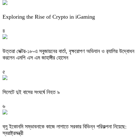
Exploring the Rise of Crypto in iGaming
৪
উত্তরা সেক্টর-১৮-এ সবুজায়নের বার্তা, বৃক্ষরোপণ অভিযান ও র‍্যালির উদ্বোধন
করলেন এমপি এস এম জাহাঙ্গীর হোসেন
৫
সিলেটে দুই বাসের সংঘর্ষে নিহত ৯
৬
ব্লু ইকোনমি সম্ভাবনাকে কাজে লাগাতে সরকার বিভিন্ন পরিকল্পনা নিয়েছে:
স্বরাষ্ট্রমন্ত্রী