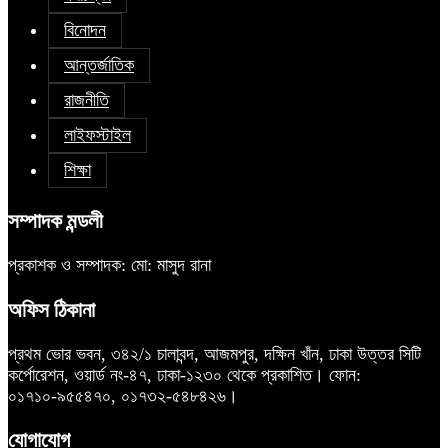
বিনোদন
আন্তর্জাতিক
রাজনীতি
লাইফস্টাইল
শিক্ষা
সম্পাদক মন্ডলী
প্রকাশক ও সম্পাদক: মো: মাসুদ রানা
অফিস ঠিকানা
প্রথম ভোর ভবন, ৩৪২/১ চালাবন্দ, আজমপুর, দক্ষিন খাঁন, ঢাকা উত্তর সিটি
কর্পোরেশন, ওয়ার্ড নং-৪৭, ঢাকা-১২৩০ থেকে প্রকাশিত। ফোন:
০১৭১০-৯৫৫৪৭০, ০১৭৩২-৫৪৮৪২৬।
যোগাযোগ