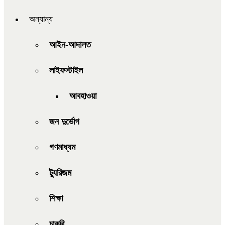
অন্যান্য
আইন-আদালত
লাইফস্টাইল
আবহাওয়া
জন দুর্ভোগ
গণমাধ্যম
ট্যুরিজম
শিক্ষা
চাকরি