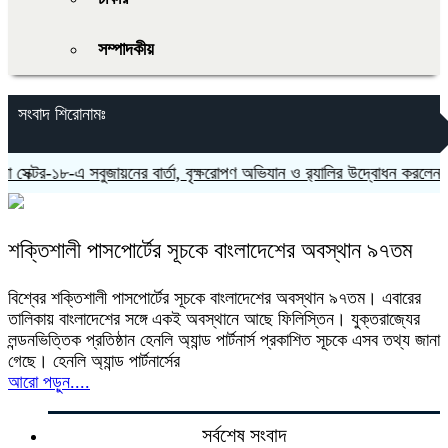
সম্পাদকীয়
সংবাদ শিরোনামঃ
েক্টর-১৮-এ সবুজায়নের বার্তা, বৃক্ষরোপণ অভিযান ও র‍্যালির উদ্বোধন করলেন এম
শক্তিশালী পাসপোর্টের সূচকে বাংলাদেশের অবস্থান ৯৭তম
বিশ্বের শক্তিশালী পাসপোর্টের সূচকে বাংলাদেশের অবস্থান ৯৭তম। এবারের
তালিকায় বাংলাদেশের সঙ্গে একই অবস্থানে আছে ফিলিস্তিন। যুক্তরাজ্যের
লন্ডনভিত্তিক প্রতিষ্ঠান হেনলি অ্যান্ড পার্টনার্স প্রকাশিত সূচকে এসব তথ্য জানা
গেছে। হেনলি অ্যান্ড পার্টনার্সের
আরো পড়ুন....
সর্বশেষ সংবাদ