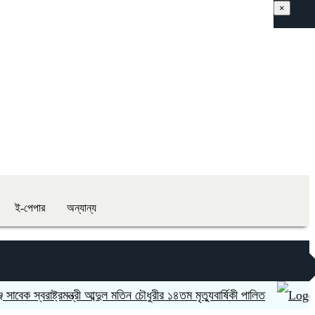
×
ই-পেপার
অন্যান্য
বরাষ্ট্রমন্ত্রী আব্দুল মতিন চৌধুরীর ১৪তম মৃত্যুবার্ষিকী পালিত
নারায়ণগঞ