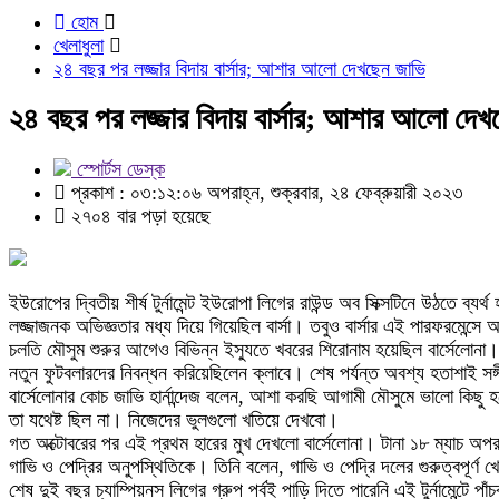
হোম
খেলাধুলা
২৪ বছর পর লজ্জার বিদায় বার্সার; আশার আলো দেখছেন জাভি
২৪ বছর পর লজ্জার বিদায় বার্সার; আশার আলো দেখ
স্পোর্টস ডেস্ক
প্রকাশ : ০৩:১২:০৬ অপরাহ্ন, শুক্রবার, ২৪ ফেব্রুয়ারী ২০২৩
২৭০৪ বার পড়া হয়েছে
ইউরোপের দ্বিতীয় শীর্ষ টুর্নামেন্ট ইউরোপা লিগের রাউন্ড অব সিক্সটিনে উঠতে 
লজ্জাজনক অভিজ্ঞতার মধ্য দিয়ে গিয়েছিল বার্সা। তবুও বার্সার এই পারফরমেন
চলতি মৌসুম শুরুর আগেও বিভিন্ন ইস্যুতে খবরের শিরোনাম হয়েছিল বার্সেলোনা। 
নতুন ফুটবলারদের নিবন্ধন করিয়েছিলেন ক্লাবে। শেষ পর্যন্ত অবশ্য হতাশাই স
বার্সেলোনার কোচ জাভি হার্নান্দেজ বলেন, আশা করছি আগামী মৌসুমে ভালো কিছু
তা যথেষ্ট ছিল না। নিজেদের ভুলগুলো খতিয়ে দেখবো।
গত অক্টোবরের পর এই প্রথম হারের মুখ দেখলো বার্সেলোনা। টানা ১৮ ম্যাচ অ
গাভি ও পেদ্রির অনুপস্থিতিকে। তিনি বলেন, গাভি ও পেদ্রি দলের গুরুত্বপূর্
শেষ দুই বছর চ্যাম্পিয়নস লিগের গ্রুপ পর্বই পাড়ি দিতে পারেনি এই টুর্নামেন্ট