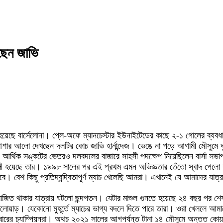
ছেন জাভি
ব্যর্থ হয়েছে বার্সেলোনা। প্লে-অফে ম্যানচেস্টার ইউনাইটেডের কাছে ২-১ গোলের 
্সে আশার আলো দেখছেন দলটির কোচ জাভি হার্নান্দেজ। ভেঙে না পড়ে আগামী মৌসুম
আর্থিক সঙ্কটের ভেতরও দলবদলের বাজারে সাহসী পদক্ষেপ নিয়েছিলেন বার্সা সভাপতি
ঙ্গী হয়েছে তার। ১৯৯৮ সালের পর এই প্রথম এমন অভিজ্ঞতার তেঁতো স্বাদ পেলো 
 হবে। বেশ কিছু প্রতিদ্বন্দ্বিতাপূর্ণ ম্যাচ খেলেছি আমরা। এখানেই যে আমাদের
পরাজিত থাকার যাত্রায় ঘটলো ছন্দপতন। যেটার মাশুল গুনতে হয়েছে ২৪ বছর পর শ
ণ খেলোয়াড়। যেকোনো মুহূর্তে ম্যাচের ভাগ্য বদলে দিতে পারে তারা। ওরা খেললে
ে পাঁচবারের চ্যাম্পিয়নরা। অথচ ২০২১ সালের আগপর্যন্ত টানা ১৪ মৌসুমে অন্তত কোয়া