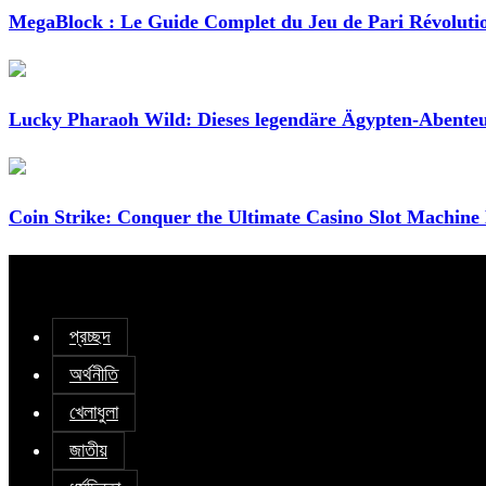
MegaBlock : Le Guide Complet du Jeu de Pari Révoluti
Lucky Pharaoh Wild: Dieses legendäre Ägypten-Abente
Coin Strike: Conquer the Ultimate Casino Slot Machine
প্রচ্ছদ
অর্থনীতি
খেলাধুলা
জাতীয়