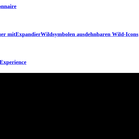
onnaire
uer mitExpandierWildsymbolen ausdehnbaren Wild-Icons
 Experience