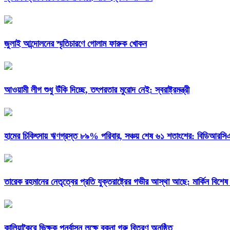
জুলাই আন্দোলনের স্মৃতিচারণে গোলাম ফারুক খোকন
আওয়ামী লীগ শুধু উঁকি দিচ্ছে, তৎপরতার মুরোদ নেই: স্বরাষ্ট্রমন্ত্রী
হামের চিকিৎসায় ঋণগ্রস্ত ৮৯% পরিবার, সঞ্চয় শেষ ৬১ শতাংশের: বিডিআরস
তারেক রহমানের নেতৃত্বের প্রতি যুক্তরাষ্ট্রের গভীর আস্থা আছে: মার্কিন বিশেষ
কালিয়াকৈরে ভিক্ষুক পুনর্বাসন লক্ষে বকনা গরু বিতরণ অনুষ্ঠিত