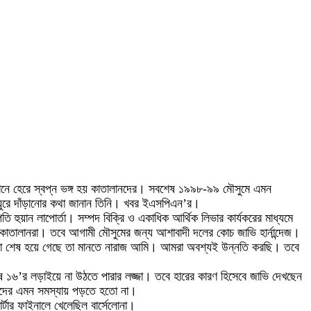
ব্যবধানে হেরে স্বপ্ন ভঙ্গ হয় কাতালানদের। সবশেষ ১৯৯৮-৯৯ মৌসুমে এমন
ে ঘুরে দাঁড়ানোর কথা জানান তিনি। খবর ইএসপিএন’র।
 হুয়ান লাপোর্তা। সম্পদ বিক্রি ও একাধিক আর্থিক লিভার কার্যকরের মাধ্যমে
কাতালানরা। তবে আগামী মৌসুমের জন্য আশাবাদী দলের কোচ জাভি হার্নান্দেজ।
 যাত্রা শেষ হয়ে গেছে তা মানতে নারাজ আমি। আমরা অবশ্যই উন্নতি করছি। তবে
েষ ১৬’র লড়াইয়ে না উঠতে পারার লজ্জা। তবে হারের কারণ হিসেবে জাভি দেখছেন
 আমাদের এমন সমস্যায় পড়তে হতো না।
র্টার ফাইনালে খেলেছিল বার্সেলোনা।