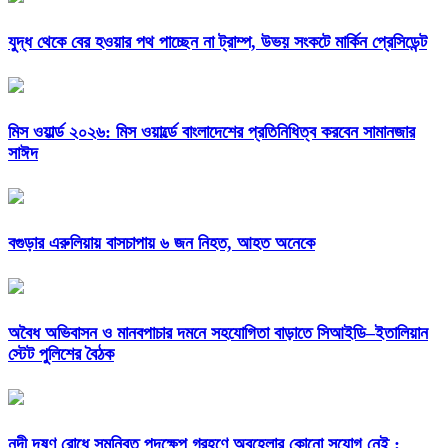
যুদ্ধ থেকে বের হওয়ার পথ পাচ্ছেন না ট্রাম্প, উভয় সংকটে মার্কিন প্রেসিডেন্ট
মিস ওয়ার্ল্ড ২০২৬: মিস ওয়ার্ল্ডে বাংলাদেশের প্রতিনিধিত্ব করবেন সামানজার
সাঈদ
বগুড়ার এরুলিয়ায় বাসচাপায় ৬ জন নিহত, আহত অনেকে
অবৈধ অভিবাসন ও মানবপাচার দমনে সহযোগিতা বাড়াতে সিআইডি–ইতালিয়ান
স্টেট পুলিশের বৈঠক
নদী দূষণ রোধে সমন্বিত পদক্ষেপ গ্রহণে অবহেলার কোনো সুযোগ নেই :