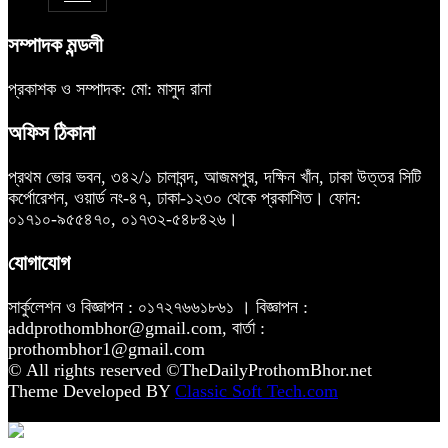
সম্পাদক মন্ডলী
প্রকাশক ও সম্পাদক: মো: মাসুদ রানা
অফিস ঠিকানা
প্রথম ভোর ভবন, ৩৪২/১ চালাবন্দ, আজমপুর, দক্ষিন খাঁন, ঢাকা উত্তর সিটি
কর্পোরেশন, ওয়ার্ড নং-৪৭, ঢাকা-১২৩০ থেকে প্রকাশিত। ফোন:
০১৭১০-৯৫৫৪৭০, ০১৭৩২-৫৪৮৪২৬।
যোগাযোগ
সার্কুলেশন ও বিজ্ঞাপন : ০১৭২৭৬৬১৮৬১ । বিজ্ঞাপন :
addprothombhor@gmail.com, বার্তা :
prothombhor1@gmail.com
© All rights reserved ©TheDailyProthomBhor.net
Theme Developed BY
Classic Soft Tech.com