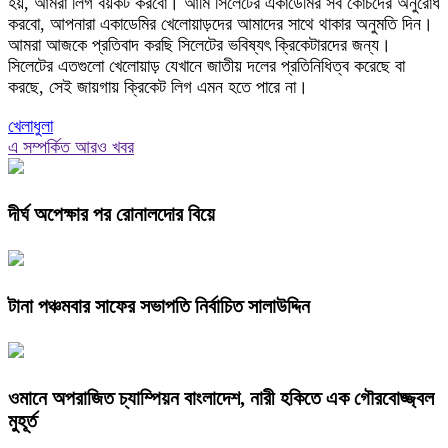
হয়, আমরা লিগ বয়কট করবো। আমি সিলেটের একাডেমির সব কোচদের অনুরোধ
করবো, আপনারা একাডেমির খেলোয়াড়দের আমাদের সাথে থাকার অনুমতি দিন।
আমরা আজকে প্রতিবাদ করছি সিলেটের ভবিষ্যৎ ক্রিকেটারদের জন্য।
সিলেটের এতগুলো খেলোয়াড় যেখানে জাতীয় দলের প্রতিনিধিত্ব করেছে বা
করছে, সেই জায়গায় ক্রিকেট লিগ এমন হতে পারে না।
খেলাধুলা
এ সম্পর্কিত আরও খবর
দীর্ঘ অপেক্ষার পর রোনালদোর বিয়ে
টানা পঞ্চমবার সাফের সভাপতি নির্বাচিত সালাউদ্দিন
ওমানে অপরাজিত চ্যাম্পিয়ন বাংলাদেশ, নারী হকিতে এক গৌরবোজ্জ্বল
মুহূর্ত