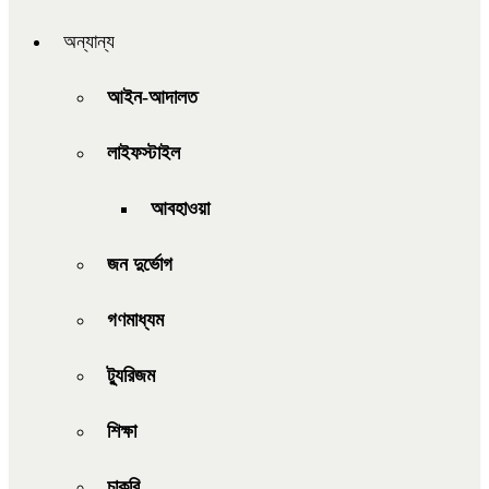
অন্যান্য
আইন-আদালত
লাইফস্টাইল
আবহাওয়া
জন দুর্ভোগ
গণমাধ্যম
ট্যুরিজম
শিক্ষা
চাকরি