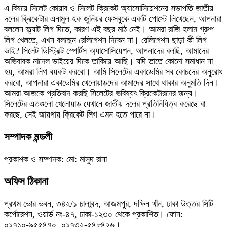
এ বিষয়ে সিলেট কোয়াব ও সিলেট ক্রিকেট অ্যাসোসিয়েশনের সভাপতি জাতীয়
দলের ক্রিকেটার এনামুল হক জুনিয়র ফেসবুকে একটি পোস্টে লিখেছেন, আপনারা
বললেন ফ্ল্যাট লিগ দিতে, কারণ এই বছর মাঠ নেই। আমরা রাজি হলাম গ্রুপ
লিগ খেলতে, এখন বলছেন রেলিগেশন দিবেন না। রেলিগেশন ছাড়া কী লিগ
ভাই? সিলেট ডিস্ট্রিক্ট স্পোর্টস অ্যাসোসিয়েশন, আপনাদের বলছি, আমাদের
অভিবাবক নাদেল ভাইয়ের দিকে তাকিয়ে আছি। যদি তাতে কোনো সমাধান না
হয়, আমরা লিগ বয়কট করবো। আমি সিলেটের একাডেমির সব কোচদের অনুরোধ
করবো, আপনারা একাডেমির খেলোয়াড়দের আমাদের সাথে থাকার অনুমতি দিন।
আমরা আজকে প্রতিবাদ করছি সিলেটের ভবিষ্যৎ ক্রিকেটারদের জন্য।
সিলেটের এতগুলো খেলোয়াড় যেখানে জাতীয় দলের প্রতিনিধিত্ব করেছে বা
করছে, সেই জায়গায় ক্রিকেট লিগ এমন হতে পারে না।
সম্পাদক মন্ডলী
প্রকাশক ও সম্পাদক: মো: মাসুদ রানা
অফিস ঠিকানা
প্রথম ভোর ভবন, ৩৪২/১ চালাবন্দ, আজমপুর, দক্ষিন খাঁন, ঢাকা উত্তর সিটি
কর্পোরেশন, ওয়ার্ড নং-৪৭, ঢাকা-১২৩০ থেকে প্রকাশিত। ফোন:
০১৭১০-৯৫৫৪৭০, ০১৭৩২-৫৪৮৪২৬।