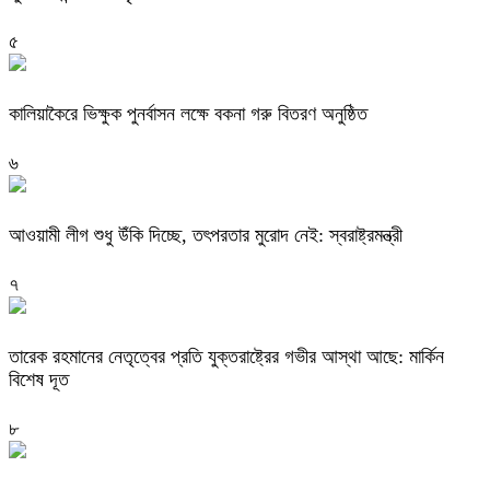
৫
কালিয়াকৈরে ভিক্ষুক পুনর্বাসন লক্ষে বকনা গরু বিতরণ অনুষ্ঠিত
৬
আওয়ামী লীগ শুধু উঁকি দিচ্ছে, তৎপরতার মুরোদ নেই: স্বরাষ্ট্রমন্ত্রী
৭
তারেক রহমানের নেতৃত্বের প্রতি যুক্তরাষ্ট্রের গভীর আস্থা আছে: মার্কিন
বিশেষ দূত
৮