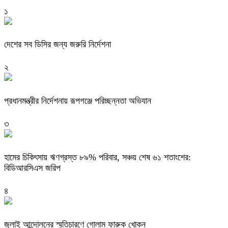
১
দেশের সব ডিসির জন্য জরুরি নির্দেশনা
২
প্রধানমন্ত্রীর নির্দেশনায় রূপগঞ্জে পরিচ্ছন্নতা অভিযান
৩
হামের চিকিৎসায় ঋণগ্রস্ত ৮৯% পরিবার, সঞ্চয় শেষ ৬১ শতাংশের:
বিডিআরসিএস জরিপ
৪
জুলাই আন্দোলনের স্মৃতিচারণে গোলাম ফারুক খোকন