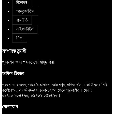
বিনোদন
আন্তর্জাতিক
রাজনীতি
লাইফস্টাইল
শিক্ষা
সম্পাদক মন্ডলী
প্রকাশক ও সম্পাদক: মো: মাসুদ রানা
অফিস ঠিকানা
প্রথম ভোর ভবন, ৩৪২/১ চালাবন্দ, আজমপুর, দক্ষিন খাঁন, ঢাকা উত্তর সিটি
কর্পোরেশন, ওয়ার্ড নং-৪৭, ঢাকা-১২৩০ থেকে প্রকাশিত। ফোন:
০১৭১০-৯৫৫৪৭০, ০১৭৩২-৫৪৮৪২৬।
যোগাযোগ