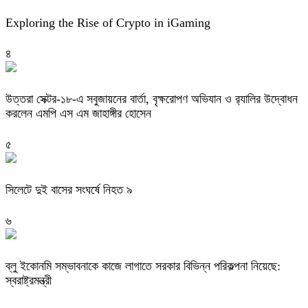
Exploring the Rise of Crypto in iGaming
৪
উত্তরা সেক্টর-১৮-এ সবুজায়নের বার্তা, বৃক্ষরোপণ অভিযান ও র‍্যালির উদ্বোধন
করলেন এমপি এস এম জাহাঙ্গীর হোসেন
৫
সিলেটে দুই বাসের সংঘর্ষে নিহত ৯
৬
ব্লু ইকোনমি সম্ভাবনাকে কাজে লাগাতে সরকার বিভিন্ন পরিকল্পনা নিয়েছে:
স্বরাষ্ট্রমন্ত্রী