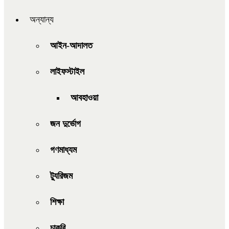
অন্যান্য
আইন-আদালত
লাইফস্টাইল
আবহাওয়া
জন দুর্ভোগ
গণমাধ্যম
ট্যুরিজম
শিক্ষা
চাকরি