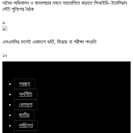
অবৈধ অভিবাসন ও মানবপাচার দমনে সহযোগিতা বাড়াতে সিআইডি–ইতালিয়ান
স্টেট পুলিশের বৈঠক
৯
এসএসসির ফলেই একাদশে ভর্তি, ফিরছে না পরীক্ষা পদ্ধতি
১০
প্রচ্ছদ
অর্থনীতি
খেলাধুলা
জাতীয়
ধর্মচিন্তা