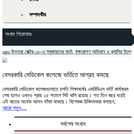
সম্পাদকীয়
সংবাদ শিরোনামঃ
উত্তরা সেক্টর-১৮-এ সবুজায়নের বার্তা, বৃক্ষরোপণ অভিযান ও র‍্যালির উদ্বো
বেসরকারি মেডিকেল কলেজে ভর্তিতে আগ্রহ কমছে
বেসরকারি মেডিকেল কলেজগুলোতে চলতি শিক্ষাবর্ষের এমবিবিএস ভর্তি কার্যক্রম
শেষ হলেও এখনও প্রায় ২৫ শতাংশ সিট খালি রয়েছে। গত তিন বছর ধরেই
এই খাতের অর্ধেক আসন ফাঁকা থাকছে। বিশেষজ্ঞ চিকিৎসকরা বলছেন,
আরো পড়ুন....
সর্বশেষ সংবাদ