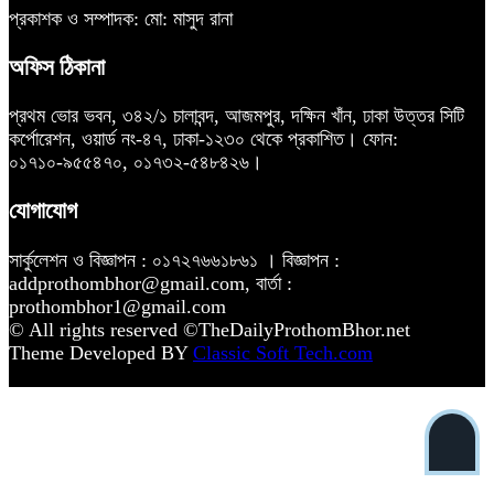
প্রকাশক ও সম্পাদক: মো: মাসুদ রানা
অফিস ঠিকানা
প্রথম ভোর ভবন, ৩৪২/১ চালাবন্দ, আজমপুর, দক্ষিন খাঁন, ঢাকা উত্তর সিটি
কর্পোরেশন, ওয়ার্ড নং-৪৭, ঢাকা-১২৩০ থেকে প্রকাশিত। ফোন:
০১৭১০-৯৫৫৪৭০, ০১৭৩২-৫৪৮৪২৬।
যোগাযোগ
সার্কুলেশন ও বিজ্ঞাপন : ০১৭২৭৬৬১৮৬১ । বিজ্ঞাপন :
addprothombhor@gmail.com, বার্তা :
prothombhor1@gmail.com
© All rights reserved ©TheDailyProthomBhor.net
Theme Developed BY
Classic Soft Tech.com