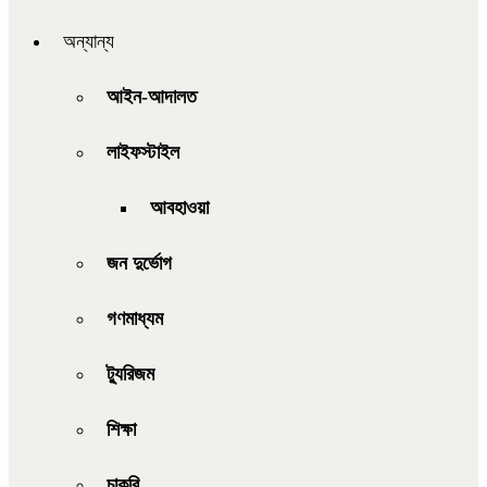
অন্যান্য
আইন-আদালত
লাইফস্টাইল
আবহাওয়া
জন দুর্ভোগ
গণমাধ্যম
ট্যুরিজম
শিক্ষা
চাকরি