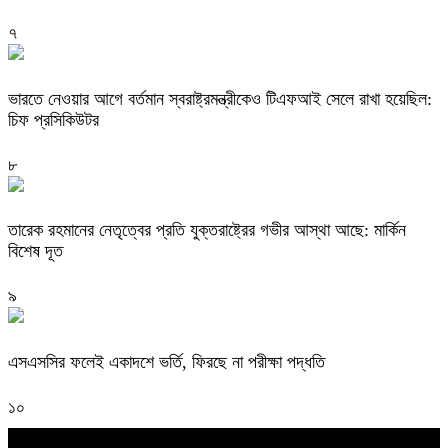
৭
ভারতে নেওয়ার আগে বর্তমান স্বরাষ্ট্রমন্ত্রীকেও টিএফআই সেলে রাখা হয়েছিল:
চিফ প্রসিকিউটর
৮
তারেক রহমানের নেতৃত্বের প্রতি যুক্তরাষ্ট্রের গভীর আস্থা আছে: মার্কিন
বিশেষ দূত
৯
এসএসসির ফলেই একাদশে ভর্তি, ফিরছে না পরীক্ষা পদ্ধতি
১০