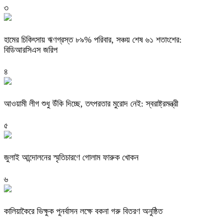
৩
হামের চিকিৎসায় ঋণগ্রস্ত ৮৯% পরিবার, সঞ্চয় শেষ ৬১ শতাংশের:
বিডিআরসিএস জরিপ
৪
আওয়ামী লীগ শুধু উঁকি দিচ্ছে, তৎপরতার মুরোদ নেই: স্বরাষ্ট্রমন্ত্রী
৫
জুলাই আন্দোলনের স্মৃতিচারণে গোলাম ফারুক খোকন
৬
কালিয়াকৈরে ভিক্ষুক পুনর্বাসন লক্ষে বকনা গরু বিতরণ অনুষ্ঠিত