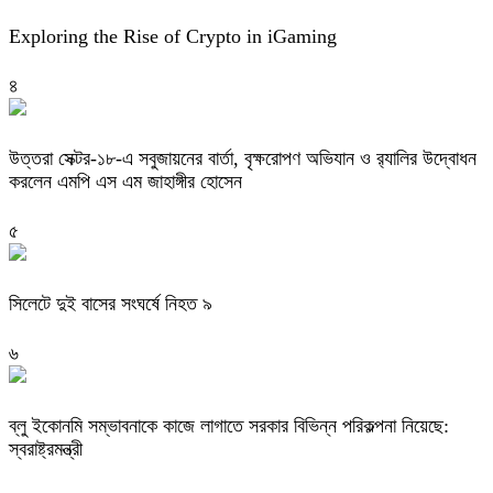
Exploring the Rise of Crypto in iGaming
৪
উত্তরা সেক্টর-১৮-এ সবুজায়নের বার্তা, বৃক্ষরোপণ অভিযান ও র‍্যালির উদ্বোধন
করলেন এমপি এস এম জাহাঙ্গীর হোসেন
৫
সিলেটে দুই বাসের সংঘর্ষে নিহত ৯
৬
ব্লু ইকোনমি সম্ভাবনাকে কাজে লাগাতে সরকার বিভিন্ন পরিকল্পনা নিয়েছে:
স্বরাষ্ট্রমন্ত্রী