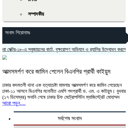
সম্পাদকীয়
সংবাদ শিরোনামঃ
সেক্টর-১৮-এ সবুজায়নের বার্তা, বৃক্ষরোপণ অভিযান ও র‍্যালির উদ্বোধন করলেন 
আত্মসমর্পণ করে জামিন পেলেন বিএনপির প্রার্থী কাইয়ুম
ঢাকার কদমতলী থানা এক হত্যাচেষ্টা মামলায় আত্মসমর্পণ করে জামিন পেয়েছেন
ঢাকা-১১ আসনে বিএনপির মনোনীত এমপি পদপ্রার্থী ড. এম. এ কাইয়ুম। বুধবার
(১৭ ডিসেম্বর) শুনানি শেষে ঢাকার চিফ মেট্রোপলিটন ম্যাজিস্ট্রেট মোহাম্মদ
আরো পড়ুন....
সর্বশেষ সংবাদ