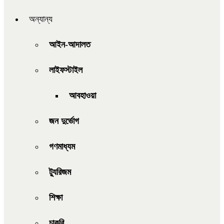
অন্যান্য
আইন-আদালত
লাইফস্টাইল
আবহাওয়া
জন দুর্ভোগ
গণমাধ্যম
ট্যুরিজম
শিক্ষা
চাকরি