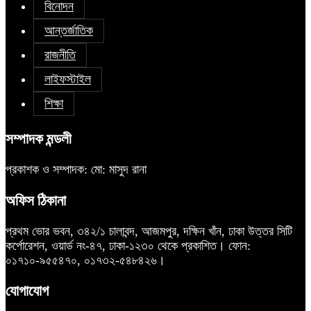
বিনোদন
আন্তর্জাতিক
রাজনীতি
লাইফস্টাইল
শিক্ষা
সম্পাদক মন্ডলী
প্রকাশক ও সম্পাদক: মো: মাসুদ রানা
অফিস ঠিকানা
প্রথম ভোর ভবন, ৩৪২/১ চালাবন্দ, আজমপুর, দক্ষিন খাঁন, ঢাকা উত্তর সিটি
কর্পোরেশন, ওয়ার্ড নং-৪৭, ঢাকা-১২৩০ থেকে প্রকাশিত। ফোন:
০১৭১০-৯৫৫৪৭০, ০১৭৩২-৫৪৮৪২৬।
যোগাযোগ