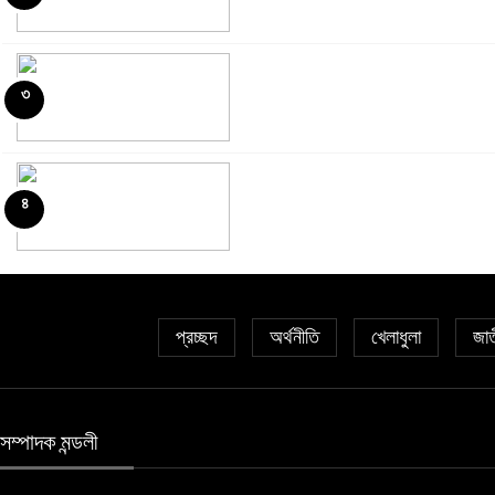
৩
৭
৪
৮
৫
৯
প্রচ্ছদ
অর্থনীতি
খেলাধুলা
জা
৬
১০
সম্পাদক মন্ডলী