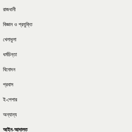
রাজধানী
বিজ্ঞান ও প্রযুক্তি
খেলাধুলা
ধর্মচিন্তা
বিনোদন
প্রবাস
ই-পেপার
অন্যান্য
আইন-আদালত