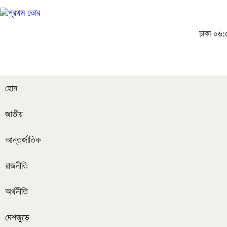
ঢাকা
০৬:৫
হোম
জাতীয়
আন্তর্জাতিক
রাজনীতি
অর্থনীতি
দেশজুড়ে