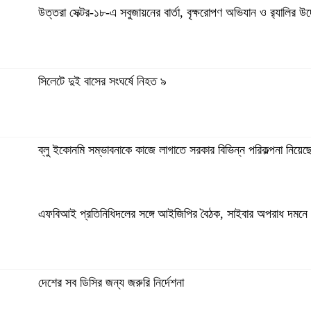
উত্তরা সেক্টর-১৮-এ সবুজায়নের বার্তা, বৃক্ষরোপণ অভিযান ও র‍্যালির
সিলেটে দুই বাসের সংঘর্ষে নিহত ৯
ব্লু ইকোনমি সম্ভাবনাকে কাজে লাগাতে সরকার বিভিন্ন পরিকল্পনা নিয়েছে: স্
এফবিআই প্রতিনিধিদলের সঙ্গে আইজিপির বৈঠক, সাইবার অপরাধ দমনে 
শহীদ পরিবারের পাশে থাকার অঙ্গীকার দিপু ভূঁইয়ার
দেশের সব ডিসির জন্য জরুরি নির্দেশনা
ভিন্নমতকে সম্মান করাই গণতন্ত্রের অন্যতম ভিত্তি: মির্জা ফখরুল