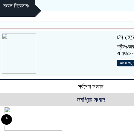
সংবাদ শিরোনামঃ
টস হের
শ্রীলঙ্কা
এ ম্যাচে
আরো পড়ুন
সর্বশেষ সংবাদ
জনপ্রিয় সংবাদ
১