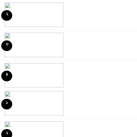
২
৩
৪
১
৫
২
৬