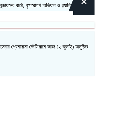
×
ের বার্তা, বৃক্ষরোপণ অভিযান ও র‍্যালির উদ্বোধন করলেন এমপি এস এম জাহাঙ্গীর
ম্বোর প্রেমাদাসা স্টেডিয়ামে আজ (২ জুলাই) অনুষ্ঠিত