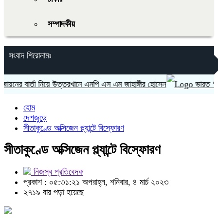
সম্পাদকীয়
সংবাদ শিরোনামঃ
ের বার্তা নিয়ে উত্তরখানে এমপি এস এম জাহাঙ্গীর হোসেন
ভারত ‘হাসিনা
হোম
দেশজুড়ে
সীতাকুণ্ডে অক্সিজেন প্ল্যান্টে বিস্ফোরণ
সীতাকুণ্ডে অক্সিজেন প্ল্যান্টে বিস্ফোরণ
নিজস্ব প্রতিবেদক
প্রকাশ : ০৫:৩১:২১ অপরাহ্ন, শনিবার, ৪ মার্চ ২০২৩
২৭১৯ বার পড়া হয়েছে