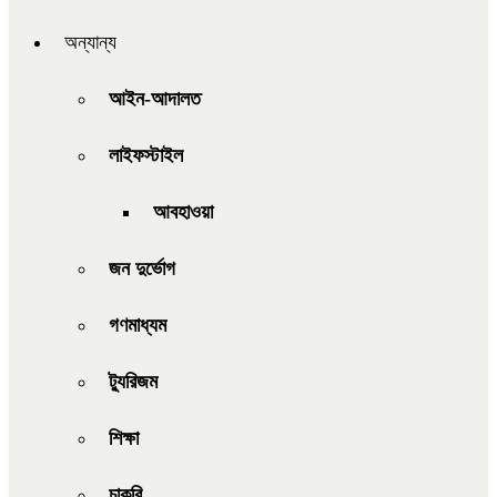
অন্যান্য
আইন-আদালত
লাইফস্টাইল
আবহাওয়া
জন দুর্ভোগ
গণমাধ্যম
ট্যুরিজম
শিক্ষা
চাকরি