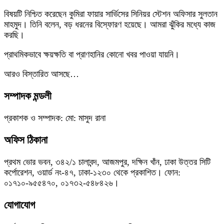
বিষয়টি নিশ্চিত করেছেন কুমিরা ফায়ার সার্ভিসের সিনিয়র স্টেশন অফিসার সুলতান
মাহমুদ। তিনি বলেন, বড় ধরনের বিস্ফোরণ হয়েছে। আমরা ঝুঁকির মধ্যে কাজ
করছি।
প্রাথমিকভাবে ক্ষয়ক্ষতি বা প্রাণহানির কোনো খবর পাওয়া যায়নি।
আরও বিস্তারিত আসছে…
সম্পাদক মন্ডলী
প্রকাশক ও সম্পাদক: মো: মাসুদ রানা
অফিস ঠিকানা
প্রথম ভোর ভবন, ৩৪২/১ চালাবন্দ, আজমপুর, দক্ষিন খাঁন, ঢাকা উত্তর সিটি
কর্পোরেশন, ওয়ার্ড নং-৪৭, ঢাকা-১২৩০ থেকে প্রকাশিত। ফোন:
০১৭১০-৯৫৫৪৭০, ০১৭৩২-৫৪৮৪২৬।
যোগাযোগ