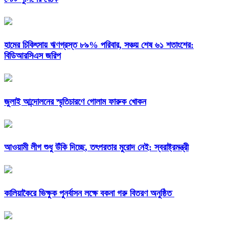
হামের চিকিৎসায় ঋণগ্রস্ত ৮৯% পরিবার, সঞ্চয় শেষ ৬১ শতাংশের:
বিডিআরসিএস জরিপ
জুলাই আন্দোলনের স্মৃতিচারণে গোলাম ফারুক খোকন
আওয়ামী লীগ শুধু উঁকি দিচ্ছে, তৎপরতার মুরোদ নেই: স্বরাষ্ট্রমন্ত্রী
কালিয়াকৈরে ভিক্ষুক পুনর্বাসন লক্ষে বকনা গরু বিতরণ অনুষ্ঠিত