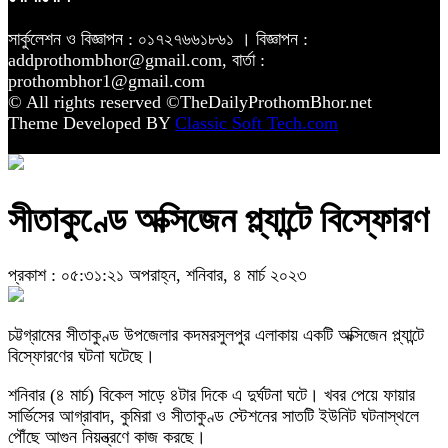
সার্কুলেশন ও বিজ্ঞাপন : ০১৭২৭৬৬১৮৬১ । বিজ্ঞাপন :
addprothombhor@gmail.com, বার্তা :
prothombhor1@gmail.com
© All rights reserved ©TheDailyProthomBhor.net
Theme Developed BY
Classic Soft Tech.com
সীতাকুণ্ডে অক্সিজেন প্ল্যান্টে বিস্ফোরণ
প্রকাশ : ০৫:৩১:২১ অপরাহ্ন, শনিবার, ৪ মার্চ ২০২৩
চট্টগ্রামের সীতাকুণ্ড উপজেলার কদমরসুলপুর এলাকায় একটি অক্সিজেন প্ল্যান্টে
বিস্ফোরণের ঘটনা ঘটেছে।
শনিবার (৪ মার্চ) বিকেল সাড়ে ৪টার দিকে এ দুর্ঘটনা ঘটে। খবর পেয়ে ফায়ার
সার্ভিসের আগ্রাবাদ, কুমিরা ও সীতাকুণ্ড স্টেশনের সাতটি ইউনিট ঘটনাস্থলে
পৌঁছে আগুন নিয়ন্ত্রণে কাজ করছে।