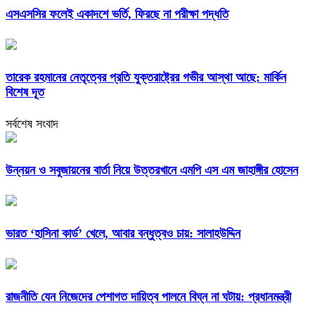
এসএসসির ফলেই একাদশে ভর্তি, ফিরছে না পরীক্ষা পদ্ধতি
তারেক রহমানের নেতৃত্বের প্রতি যুক্তরাষ্ট্রের গভীর আস্থা আছে: মার্কিন
বিশেষ দূত
সর্বশেষ সংবাদ
উন্নয়ন ও সবুজায়নের বার্তা নিয়ে উত্তরখানে এমপি এস এম জাহাঙ্গীর হোসেন
ভারত ‘হাসিনা কার্ড’ খেলে, আবার বন্ধুত্বও চায়: সালাহউদ্দিন
রাজনীতি যেন নিজেদের পেশাগত দায়িত্ব পালনে বিঘ্ন না ঘটায়: প্রধানমন্ত্রী