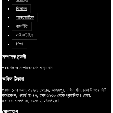
বিনোদন
আন্তর্জাতিক
রাজনীতি
লাইফস্টাইল
শিক্ষা
সম্পাদক মন্ডলী
প্রকাশক ও সম্পাদক: মো: মাসুদ রানা
অফিস ঠিকানা
প্রথম ভোর ভবন, ৩৪২/১ চালাবন্দ, আজমপুর, দক্ষিন খাঁন, ঢাকা উত্তর সিটি
কর্পোরেশন, ওয়ার্ড নং-৪৭, ঢাকা-১২৩০ থেকে প্রকাশিত। ফোন:
০১৭১০-৯৫৫৪৭০, ০১৭৩২-৫৪৮৪২৬।
যোগাযোগ