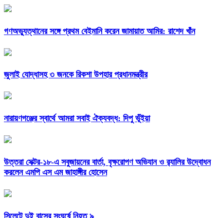
গণঅভ্যুত্থানের সঙ্গে প্রথম বেইমানি করেন জামায়াত আমির: রাশেদ খাঁন
জুলাই যোদ্ধাসহ ৩ জনকে রিকশা উপহার প্রধানমন্ত্রীর
নারায়ণগঞ্জের স্বার্থে আমরা সবাই ঐক্যবদ্ধ: দিপু ভূঁইয়া
উত্তরা সেক্টর-১৮-এ সবুজায়নের বার্তা, বৃক্ষরোপণ অভিযান ও র‍্যালির উদ্বোধন
করলেন এমপি এস এম জাহাঙ্গীর হোসেন
সিলেটে দুই বাসের সংঘর্ষে নিহত ৯