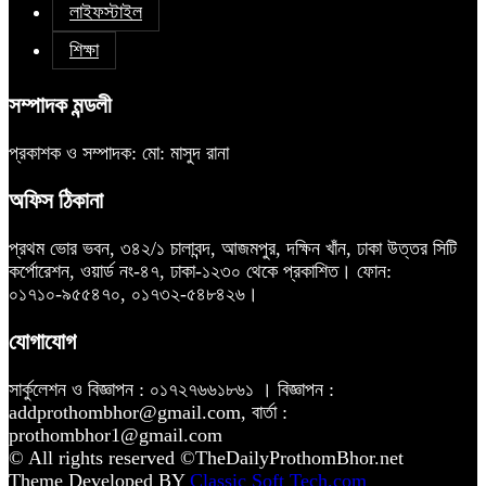
লাইফস্টাইল
শিক্ষা
সম্পাদক মন্ডলী
প্রকাশক ও সম্পাদক: মো: মাসুদ রানা
অফিস ঠিকানা
প্রথম ভোর ভবন, ৩৪২/১ চালাবন্দ, আজমপুর, দক্ষিন খাঁন, ঢাকা উত্তর সিটি
কর্পোরেশন, ওয়ার্ড নং-৪৭, ঢাকা-১২৩০ থেকে প্রকাশিত। ফোন:
০১৭১০-৯৫৫৪৭০, ০১৭৩২-৫৪৮৪২৬।
যোগাযোগ
সার্কুলেশন ও বিজ্ঞাপন : ০১৭২৭৬৬১৮৬১ । বিজ্ঞাপন :
addprothombhor@gmail.com, বার্তা :
prothombhor1@gmail.com
© All rights reserved ©TheDailyProthomBhor.net
Theme Developed BY
Classic Soft Tech.com