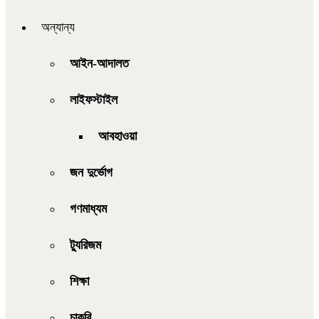
অন্যান্য
আইন-আদালত
লাইফস্টাইল
আবহাওয়া
জন দুর্ভোগ
গণমাধ্যম
ট্যুরিজম
শিক্ষা
চাকরি