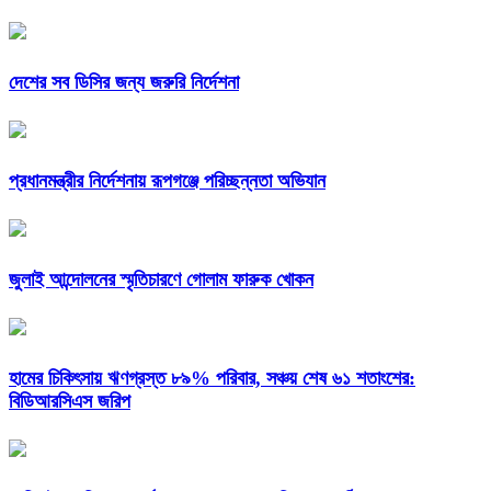
দেশের সব ডিসির জন্য জরুরি নির্দেশনা
প্রধানমন্ত্রীর নির্দেশনায় রূপগঞ্জে পরিচ্ছন্নতা অভিযান
জুলাই আন্দোলনের স্মৃতিচারণে গোলাম ফারুক খোকন
হামের চিকিৎসায় ঋণগ্রস্ত ৮৯% পরিবার, সঞ্চয় শেষ ৬১ শতাংশের:
বিডিআরসিএস জরিপ