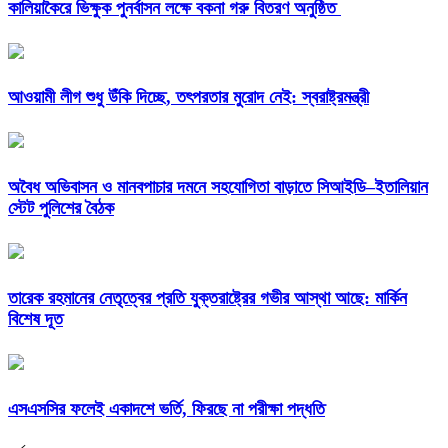
কালিয়াকৈরে ভিক্ষুক পুনর্বাসন লক্ষে বকনা গরু বিতরণ অনুষ্ঠিত
আওয়ামী লীগ শুধু উঁকি দিচ্ছে, তৎপরতার মুরোদ নেই: স্বরাষ্ট্রমন্ত্রী
অবৈধ অভিবাসন ও মানবপাচার দমনে সহযোগিতা বাড়াতে সিআইডি–ইতালিয়ান
স্টেট পুলিশের বৈঠক
তারেক রহমানের নেতৃত্বের প্রতি যুক্তরাষ্ট্রের গভীর আস্থা আছে: মার্কিন
বিশেষ দূত
এসএসসির ফলেই একাদশে ভর্তি, ফিরছে না পরীক্ষা পদ্ধতি