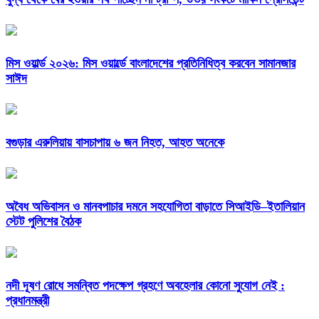
মিস ওয়ার্ল্ড ২০২৬: মিস ওয়ার্ল্ডে বাংলাদেশের প্রতিনিধিত্ব করবেন সামানজার
সাঈদ
বগুড়ার এরুলিয়ায় বাসচাপায় ৬ জন নিহত, আহত অনেকে
অবৈধ অভিবাসন ও মানবপাচার দমনে সহযোগিতা বাড়াতে সিআইডি–ইতালিয়ান
স্টেট পুলিশের বৈঠক
নদী দূষণ রোধে সমন্বিত পদক্ষেপ গ্রহণে অবহেলার কোনো সুযোগ নেই :
প্রধানমন্ত্রী