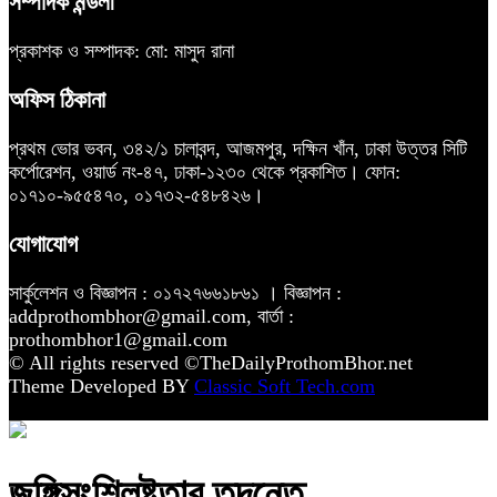
সম্পাদক মন্ডলী
প্রকাশক ও সম্পাদক: মো: মাসুদ রানা
অফিস ঠিকানা
প্রথম ভোর ভবন, ৩৪২/১ চালাবন্দ, আজমপুর, দক্ষিন খাঁন, ঢাকা উত্তর সিটি
কর্পোরেশন, ওয়ার্ড নং-৪৭, ঢাকা-১২৩০ থেকে প্রকাশিত। ফোন:
০১৭১০-৯৫৫৪৭০, ০১৭৩২-৫৪৮৪২৬।
যোগাযোগ
সার্কুলেশন ও বিজ্ঞাপন : ০১৭২৭৬৬১৮৬১ । বিজ্ঞাপন :
addprothombhor@gmail.com, বার্তা :
prothombhor1@gmail.com
© All rights reserved ©TheDailyProthomBhor.net
Theme Developed BY
Classic Soft Tech.com
জঙ্গিসংশ্লিষ্টতার তদন্তে