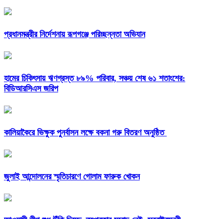
প্রধানমন্ত্রীর নির্দেশনায় রূপগঞ্জে পরিচ্ছন্নতা অভিযান
হামের চিকিৎসায় ঋণগ্রস্ত ৮৯% পরিবার, সঞ্চয় শেষ ৬১ শতাংশের:
বিডিআরসিএস জরিপ
কালিয়াকৈরে ভিক্ষুক পুনর্বাসন লক্ষে বকনা গরু বিতরণ অনুষ্ঠিত
জুলাই আন্দোলনের স্মৃতিচারণে গোলাম ফারুক খোকন