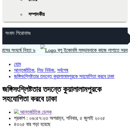
সম্পাদকীয়
সংবাদ শিরোনামঃ
ের সংঘর্ষে নিহত ৯
ব্লু ইকোনমি সম্ভাবনাকে কাজে লাগাতে সরকার বিভিন্ন
হোম
আন্তর্জাতিক
,
লিড নিউজ
,
সর্বশেষ
জঙ্গিসংশ্লিষ্টতার তদন্তে কুয়ালালামপুরকে সহযোগিতা করবে ঢাকা
জঙ্গিসংশ্লিষ্টতার তদন্তে কুয়ালালামপুরকে
সহযোগিতা করবে ঢাকা
আন্তর্জাতিক ডেস্ক
প্রকাশ : ০৬:৫৭:২৩ অপরাহ্ন, শনিবার, ৫ জুলাই ২০২৫
৪৩২৫ বার পড়া হয়েছে