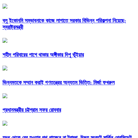
ব্লু ইকোনমি সম্ভাবনাকে কাজে লাগাতে সরকার বিভিন্ন পরিকল্পনা নিয়েছে:
স্বরাষ্ট্রমন্ত্রী
শহীদ পরিবারের পাশে থাকার অঙ্গীকার দিপু ভূঁইয়ার
ভিন্নমতকে সম্মান করাই গণতন্ত্রের অন্যতম ভিত্তি: মির্জা ফখরুল
প্রধানমন্ত্রীর চট্টগ্রাম সফর রোববার
যুদ্ধ থেকে বের হওয়ার পথ পাচ্ছেন না ট্রাম্প, উভয় সংকটে মার্কিন প্রেসিডেন্ট