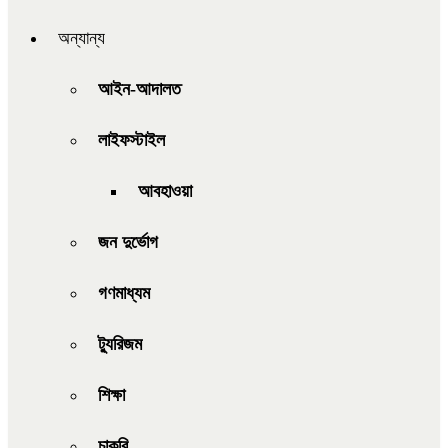
অন্যান্য
আইন-আদালত
লাইফস্টাইল
আবহাওয়া
জন দুর্ভোগ
গণমাধ্যম
ট্যুরিজম
শিক্ষা
চাকরি