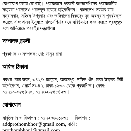
যোগাযোগ বজায় রেখেছে। প্রয়োজনে প্রবাসী বাংলাদেশিদের প্রয়োজনীয়
সহায়তা প্রদানেও প্রস্তুত রয়েছে হাইকমিশন। বাংলাদেশ সরকার তার
সন্ত্রাসবাদ, সহিংস উগ্রবাদ এবং জঙ্গিবাদের বিরুদ্ধে দৃঢ় অবস্থান পুনর্ব্যক্ত
করেছে এবং এসব ইস্যুতে মালয়েশিয়ার সঙ্গে ঘনিষ্ঠভাবে কাজ করতে প্রস্তুত
বলে জানিয়েছে পররাষ্ট্র মন্ত্রণালয়।
সম্পাদক মন্ডলী
প্রকাশক ও সম্পাদক: মো: মাসুদ রানা
অফিস ঠিকানা
প্রথম ভোর ভবন, ৩৪২/১ চালাবন্দ, আজমপুর, দক্ষিন খাঁন, ঢাকা উত্তর সিটি
কর্পোরেশন, ওয়ার্ড নং-৪৭, ঢাকা-১২৩০ থেকে প্রকাশিত। ফোন:
০১৭১০-৯৫৫৪৭০, ০১৭৩২-৫৪৮৪২৬।
যোগাযোগ
সার্কুলেশন ও বিজ্ঞাপন : ০১৭২৭৬৬১৮৬১ । বিজ্ঞাপন :
addprothombhor@gmail.com, বার্তা :
prothombhor1@gmail.com