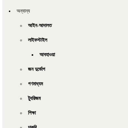
অন্যান্য
আইন-আদালত
লাইফস্টাইল
আবহাওয়া
জন দুর্ভোগ
গণমাধ্যম
ট্যুরিজম
শিক্ষা
চাকরি