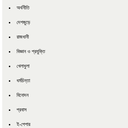
অর্থনীতি
দেশজুড়ে
রাজধানী
বিজ্ঞান ও প্রযুক্তি
খেলাধুলা
ধর্মচিন্তা
বিনোদন
প্রবাস
ই-পেপার