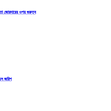
া জোরদারের ওপর গুরুত্ব
িএস জরিপ