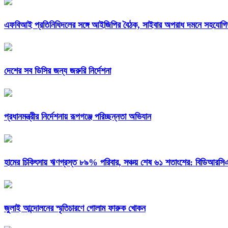
এফবিআই প্রতিনিধিদলের সঙ্গে আইজিপির বৈঠক, সাইবার অপরাধ দমনে সহযোগিত
দেশের সব ডিসির জন্য জরুরি নির্দেশনা
প্রধানমন্ত্রীর নির্দেশনায় রূপগঞ্জে পরিচ্ছন্নতা অভিযান
হামের চিকিৎসায় ঋণগ্রস্ত ৮৯% পরিবার, সঞ্চয় শেষ ৬১ শতাংশের: বিডিআরস
জুলাই আন্দোলনের স্মৃতিচারণে গোলাম ফারুক খোকন