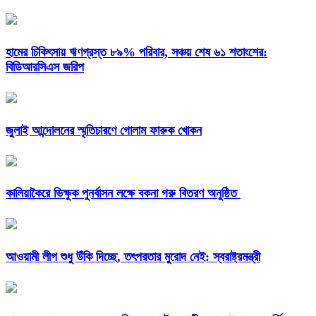
হামের চিকিৎসায় ঋণগ্রস্ত ৮৯% পরিবার, সঞ্চয় শেষ ৬১ শতাংশের:
বিডিআরসিএস জরিপ
জুলাই আন্দোলনের স্মৃতিচারণে গোলাম ফারুক খোকন
কালিয়াকৈরে ভিক্ষুক পুনর্বাসন লক্ষে বকনা গরু বিতরণ অনুষ্ঠিত
আওয়ামী লীগ শুধু উঁকি দিচ্ছে, তৎপরতার মুরোদ নেই: স্বরাষ্ট্রমন্ত্রী