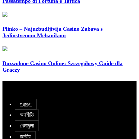
Passatempo di Fortuna e Tattica
Plinko – Najuzbudljivija Casino Zabava s
Jedinstvenom Mehanikom
Dozwolone Casino Online: Szczegółowy Guide dla
Graczy
প্রচ্ছদ
অর্থনীতি
খেলাধুলা
জাতীয়