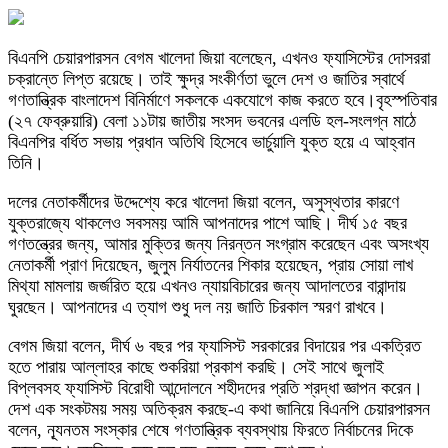
বিএনপি চেয়ারপারসন বেগম খালেদা জিয়া বলেছেন, এখনও ফ্যাসিস্টের দোসররা
চক্রান্তে লিপ্ত রয়েছে। তাই ক্ষুদ্র সংকীর্ণতা ভুলে দেশ ও জাতির স্বার্থে
গণতান্ত্রিক বাংলাদেশ বিনির্মাণে সকলকে একযোগে কাজ করতে হবে।বৃহস্পতিবার
(২৭ ফেব্রুয়ারি) বেলা ১১টায় জাতীয় সংসদ ভবনের এলডি হল-সংলগ্ন মাঠে
বিএনপির বর্ধিত সভায় প্রধান অতিথি হিসেবে ভার্চুয়ালি যুক্ত হয়ে এ আহ্বান
তিনি।
দলের নেতাকর্মীদের উদ্দেশ্যে করে খালেদা জিয়া বলেন, অসুস্থতার কারণে
যুক্তরাজ্যে থাকলেও সবসময় আমি আপনাদের পাশে আছি। দীর্ঘ ১৫ বছর
গণতন্ত্রের জন্য, আমার মুক্তির জন্য নিরন্তন সংগ্রাম করেছেন এবং অসংখ্য
নেতাকর্মী প্রাণ দিয়েছেন, জুলুম নির্যাতনের শিকার হয়েছেন, প্রায় সোয়া লাখ
মিথ্যা মামলায় জর্জরিত হয়ে এখনও ন্যায়বিচারের জন্য আদালতের বারান্দায়
ঘুরছেন। আপনাদের এ ত্যাগ শুধু দল নয় জাতি চিরকাল স্মরণ রাখবে।
বেগম জিয়া বলেন, দীর্ঘ ৬ বছর পর ফ্যাসিস্ট সরকারের বিদায়ের পর একত্রিত
হতে পারায় আল্লাহর কাছে শুকরিয়া প্রকাশ করছি। সেই সাথে জুলাই
বিপ্লবসহ ফ্যাসিস্ট বিরোধী আন্দোলনে শহীদদের প্রতি শ্রদ্ধা জ্ঞাপন করেন।
দেশ এক সংকটময় সময় অতিক্রম করছে-এ কথা জানিয়ে বিএনপি চেয়ারপারসন
বলেন, ন্যূনতম সংস্কার শেষে গণতান্ত্রিক ব্যবস্থায় ফিরতে নির্বাচনের দিকে