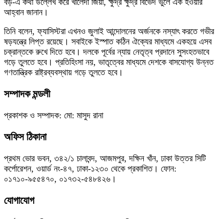
বড়-এ কথা উল্লেখ করে খালেদা জিয়া, ক্ষুদ্র ক্ষুদ্র বিভেদ ভুলে এক হওয়ার
আহ্বান জানান।
তিনি বলেন, ফ্যাসিস্টরা এখনও জুলাই আন্দোলনের অর্জনকে নস্যাৎ করতে গভীর
ষড়যন্ত্রে লিপ্ত রয়েছে। সবাইকে ইস্পাত কঠিন ঐক্যের মাধ্যমে একহয়ে এসব
চক্রান্তকে রুখে দিতে হবে। দলকে পূর্বের ন্যায় নেতৃত্ব প্রদানে সুসংহতভাবে
গড়ে তুলতে হবে। প্রতিহিংসা নয়, ভাতৃত্বের মাধ্যমে দেশকে বাসযোগ্য উন্নত
গণতান্ত্রিক রাষ্ট্রব্যবস্থায় গড়ে তুলতে হবে।
সম্পাদক মন্ডলী
প্রকাশক ও সম্পাদক: মো: মাসুদ রানা
অফিস ঠিকানা
প্রথম ভোর ভবন, ৩৪২/১ চালাবন্দ, আজমপুর, দক্ষিন খাঁন, ঢাকা উত্তর সিটি
কর্পোরেশন, ওয়ার্ড নং-৪৭, ঢাকা-১২৩০ থেকে প্রকাশিত। ফোন:
০১৭১০-৯৫৫৪৭০, ০১৭৩২-৫৪৮৪২৬।
যোগাযোগ