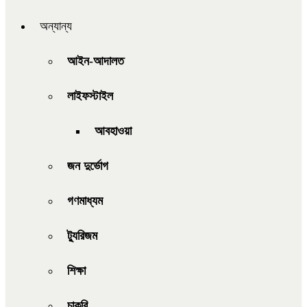
অন্যান্য
আইন-আদালত
লাইফস্টাইল
আবহাওয়া
জন দুর্ভোগ
গণমাধ্যম
ট্যুরিজম
শিক্ষা
চাকরি