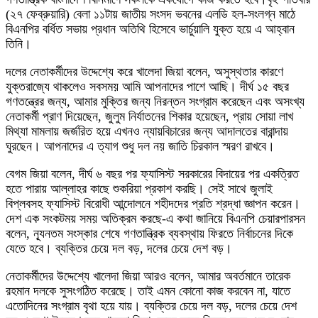
(২৭ ফেব্রুয়ারি) বেলা ১১টায় জাতীয় সংসদ ভবনের এলডি হল-সংলগ্ন মাঠে
বিএনপির বর্ধিত সভায় প্রধান অতিথি হিসেবে ভার্চুয়ালি যুক্ত হয়ে এ আহ্বান
তিনি।
দলের নেতাকর্মীদের উদ্দেশ্যে করে খালেদা জিয়া বলেন, অসুস্থতার কারণে
যুক্তরাজ্যে থাকলেও সবসময় আমি আপনাদের পাশে আছি। দীর্ঘ ১৫ বছর
গণতন্ত্রের জন্য, আমার মুক্তির জন্য নিরন্তন সংগ্রাম করেছেন এবং অসংখ্য
নেতাকর্মী প্রাণ দিয়েছেন, জুলুম নির্যাতনের শিকার হয়েছেন, প্রায় সোয়া লাখ
মিথ্যা মামলায় জর্জরিত হয়ে এখনও ন্যায়বিচারের জন্য আদালতের বারান্দায়
ঘুরছেন। আপনাদের এ ত্যাগ শুধু দল নয় জাতি চিরকাল স্মরণ রাখবে।
বেগম জিয়া বলেন, দীর্ঘ ৬ বছর পর ফ্যাসিস্ট সরকারের বিদায়ের পর একত্রিত
হতে পারায় আল্লাহর কাছে শুকরিয়া প্রকাশ করছি। সেই সাথে জুলাই
বিপ্লবসহ ফ্যাসিস্ট বিরোধী আন্দোলনে শহীদদের প্রতি শ্রদ্ধা জ্ঞাপন করেন।
দেশ এক সংকটময় সময় অতিক্রম করছে-এ কথা জানিয়ে বিএনপি চেয়ারপারসন
বলেন, ন্যূনতম সংস্কার শেষে গণতান্ত্রিক ব্যবস্থায় ফিরতে নির্বাচনের দিকে
যেতে হবে। ব্যক্তির চেয়ে দল বড়, দলের চেয়ে দেশ বড়।
নেতাকর্মীদের উদ্দেশ্যে খালেদা জিয়া আরও বলেন, আমার অবর্তমানে তারেক
রহমান দলকে সুসংগঠিত করেছে। তাই এমন কোনো কাজ করবেন না, যাতে
এতোদিনের সংগ্রাম বৃথা হয়ে যায়। ব্যক্তির চেয়ে দল বড়, দলের চেয়ে দেশ