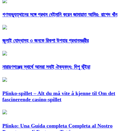
গণঅভ্যুত্থানের সঙ্গে প্রথম বেইমানি করেন জামায়াত আমির: রাশেদ খাঁন
জুলাই যোদ্ধাসহ ৩ জনকে রিকশা উপহার প্রধানমন্ত্রীর
নারায়ণগঞ্জের স্বার্থে আমরা সবাই ঐক্যবদ্ধ: দিপু ভূঁইয়া
Plinko-spillet – Alt du må vite å kjenne til Om det
fascinerende casino-spillet
Plinko: Una Guida completa Completa al Nostro