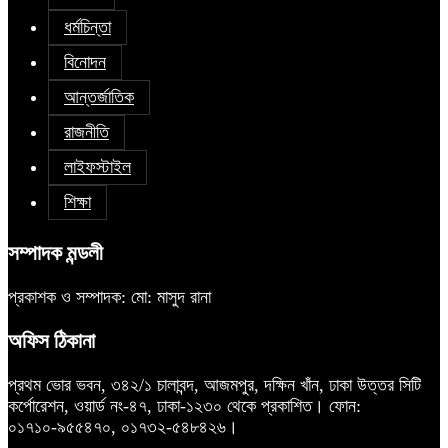
ধর্মচিন্তা
বিনোদন
আন্তর্জাতিক
রাজনীতি
লাইফস্টাইল
শিক্ষা
সম্পাদক মন্ডলী
প্রকাশক ও সম্পাদক: মো: মাসুদ রানা
অফিস ঠিকানা
প্রথম ভোর ভবন, ৩৪২/১ চালাবন্দ, আজমপুর, দক্ষিন খাঁন, ঢাকা উত্তর সিটি
কর্পোরেশন, ওয়ার্ড নং-৪৭, ঢাকা-১২৩০ থেকে প্রকাশিত। ফোন:
০১৭১০-৯৫৫৪৭০, ০১৭৩২-৫৪৮৪২৬।