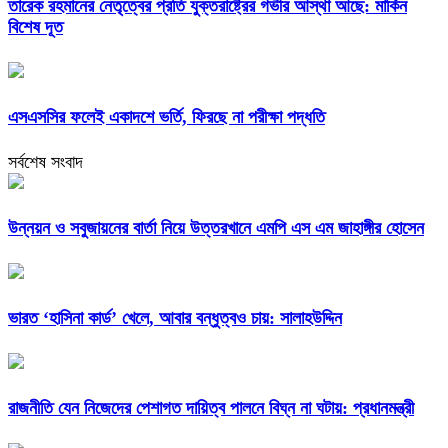
তারেক রহমানের নেতৃত্বের প্রতি যুক্তরাষ্ট্রের গভীর আস্থা আছে: মার্কিন
বিশেষ দূত
এসএসসির ফলেই একাদশে ভর্তি, ফিরছে না পরীক্ষা পদ্ধতি
সর্বশেষ সংবাদ
উন্নয়ন ও সবুজায়নের বার্তা নিয়ে উত্তরখানে এমপি এস এম জাহাঙ্গীর হোসেন
ভারত ‘হাসিনা কার্ড’ খেলে, আবার বন্ধুত্বও চায়: সালাহউদ্দিন
রাজনীতি যেন নিজেদের পেশাগত দায়িত্ব পালনে বিঘ্ন না ঘটায়: প্রধানমন্ত্রী