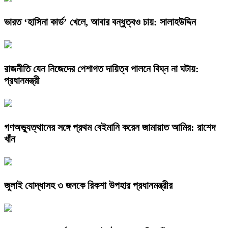
ভারত ‘হাসিনা কার্ড’ খেলে, আবার বন্ধুত্বও চায়: সালাহউদ্দিন
রাজনীতি যেন নিজেদের পেশাগত দায়িত্ব পালনে বিঘ্ন না ঘটায়:
প্রধানমন্ত্রী
গণঅভ্যুত্থানের সঙ্গে প্রথম বেইমানি করেন জামায়াত আমির: রাশেদ
খাঁন
জুলাই যোদ্ধাসহ ৩ জনকে রিকশা উপহার প্রধানমন্ত্রীর