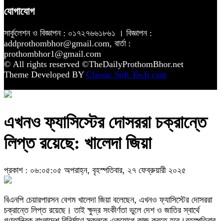
যোগাযোগ
সার্কুলেশন ও বিজ্ঞাপন : ০১৭২৭৬৬১৮৬১ । বিজ্ঞাপন :
addprothombhor@gmail.com, বার্তা :
prothombhor1@gmail.com
© All rights reserved ©TheDailyProthomBhor.net
Theme Developed BY
Classic Soft Tech.com
এখনও ফ্যাসিস্টের দোসররা চক্রান্তে
লিপ্ত রয়েছে: খালেদা জিয়া
প্রকাশ : ০৬:০৫:০৫ অপরাহ্ন, বৃহস্পতিবার, ২৭ ফেব্রুয়ারী ২০২৫
বিএনপি চেয়ারপারসন বেগম খালেদা জিয়া বলেছেন, এখনও ফ্যাসিস্টের দোসররা
চক্রান্তে লিপ্ত রয়েছে। তাই ক্ষুদ্র সংকীর্ণতা ভুলে দেশ ও জাতির স্বার্থে
গণতান্ত্রিক বাংলাদেশ বিনির্মাণে সকলকে একযোগে কাজ করতে হবে।বৃহস্পতিবার