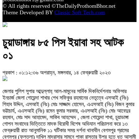
© All rights reserved ©TheDailyProthomBhor.net
Theme Developed BY
Classic Soft Tech.com
চুয়াডাঙ্গায় ৮৫ পিস ইয়াবা সহ আটক
০১
প্রকাশ : ০১:১২:৩৬ অপরাহ্ন, মঙ্গলবার, ১৪ ফেব্রুয়ারী ২০২৩
জেলার পুলিশ সুপার আব্দুল্লাহ্ আল-মামুনের সার্বিক দিকনির্দেশনায় অফিসার
ইনচার্জ জেলা গোয়েন্দা শাখার শেখ সফিকুর রহমানের নেতৃত্বে এসআই (নিঃ)
শিহাব উদ্দিন, এসআই (নিঃ) মোঃ সাজ্জাদ হোসেন, এএসআই (নিঃ) বিজন কুমার
ভট্টাচার্য, এএসআই (নিঃ) রমেন কুমার সরকার, এএসআই (নিঃ) মোঃ আবেদুর
রহমান, মোঃ সাদ আহামেদ, সাকিব আহম্মেদ , জেলা গোয়েন্দা শাখা, চুয়াডাঙ্গা
গোপন সংবাদের ভিত্তিতে মাদক বিরোধী বিশেষ অভিযান পরিচালনা করে ১৩
ফেব্রুয়ারী রাত আনুমানিক ১১ ঘটিকার সময় দর্শনা থানাধীন বেগমপুর গ্রামের
বেগমপুর (ফুলতলা) দাখিল মাদ্রাসার সামনে পাকা রাস্তার উপর হতে ধৃত আসামী