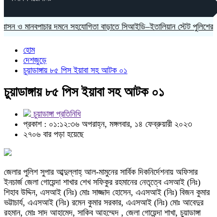
ও মানবপাচার দমনে সহযোগিতা বাড়াতে সিআইডি–ইতালিয়ান স্টেট পুলিশের বৈঠ
হোম
দেশজুড়ে
চুয়াডাঙ্গায় ৮৫ পিস ইয়াবা সহ আটক ০১
চুয়াডাঙ্গায় ৮৫ পিস ইয়াবা সহ আটক ০১
চুয়াডাঙ্গা প্রতিনিধি
প্রকাশ : ০১:১২:৩৬ অপরাহ্ন, মঙ্গলবার, ১৪ ফেব্রুয়ারী ২০২৩
২৭০৬ বার পড়া হয়েছে
জেলার পুলিশ সুপার আব্দুল্লাহ্ আল-মামুনের সার্বিক দিকনির্দেশনায় অফিসার
ইনচার্জ জেলা গোয়েন্দা শাখার শেখ সফিকুর রহমানের নেতৃত্বে এসআই (নিঃ)
শিহাব উদ্দিন, এসআই (নিঃ) মোঃ সাজ্জাদ হোসেন, এএসআই (নিঃ) বিজন কুমার
ভট্টাচার্য, এএসআই (নিঃ) রমেন কুমার সরকার, এএসআই (নিঃ) মোঃ আবেদুর
রহমান, মোঃ সাদ আহামেদ, সাকিব আহম্মেদ , জেলা গোয়েন্দা শাখা, চুয়াডাঙ্গা