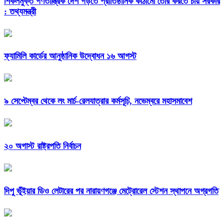
শিকলমুক্ত গণতান্ত্রিক দেশ গড়তে প্রাতিষ্ঠানিক কাঠামো তৈরি করতে চায় সরকার
: তথ্যমন্ত্রী
ফ্যামিলি কার্ডের আনুষ্ঠানিক উদ্বোধন ১৬ আগস্ট
৯ সেপ্টেম্বর থেকে লং মার্চ-রেলযাত্রার কর্মসূচি, নভেম্বরে মহাসমাবেশ
২০ অগাস্ট রাষ্ট্রপতি নির্বাচন
দিপু ভূঁইয়ার ডিও লেটারের পর নারায়ণগঞ্জে মেট্রোরেল স্টেশন স্থাপনে অগ্রগতি