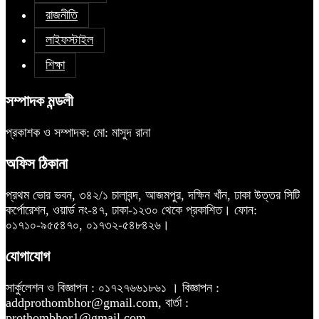
রাজনীতি
লাইফস্টাইল
শিক্ষা
সম্পাদক মন্ডলী
প্রকাশক ও সম্পাদক: মো: মাসুদ রানা
অফিস ঠিকানা
প্রথম ভোর ভবন, ৩৪২/১ চালাবন্দ, আজমপুর, দক্ষিন খাঁন, ঢাকা উত্তর সিটি
কর্পোরেশন, ওয়ার্ড নং-৪৭, ঢাকা-১২৩০ থেকে প্রকাশিত। ফোন:
০১৭১০-৯৫৫৪৭০, ০১৭৩২-৫৪৮৪২৬।
যোগাযোগ
সার্কুলেশন ও বিজ্ঞাপন : ০১৭২৭৬৬১৮৬১ । বিজ্ঞাপন :
addprothombhor@gmail.com, বার্তা :
prothombhor1@gmail.com