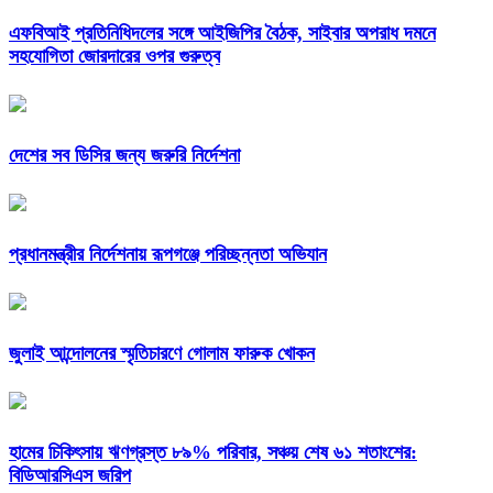
এফবিআই প্রতিনিধিদলের সঙ্গে আইজিপির বৈঠক, সাইবার অপরাধ দমনে
সহযোগিতা জোরদারের ওপর গুরুত্ব
দেশের সব ডিসির জন্য জরুরি নির্দেশনা
প্রধানমন্ত্রীর নির্দেশনায় রূপগঞ্জে পরিচ্ছন্নতা অভিযান
জুলাই আন্দোলনের স্মৃতিচারণে গোলাম ফারুক খোকন
হামের চিকিৎসায় ঋণগ্রস্ত ৮৯% পরিবার, সঞ্চয় শেষ ৬১ শতাংশের:
বিডিআরসিএস জরিপ