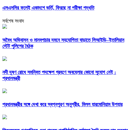
এসএসসির ফলেই একাদশে ভর্তি, ফিরছে না পরীক্ষা পদ্ধতি
সর্বশেষ সংবাদ
অবৈধ অভিবাসন ও মানবপাচার দমনে সহযোগিতা বাড়াতে সিআইডি–ইতালিয়ান
স্টেট পুলিশের বৈঠক
নদী দূষণ রোধে সমন্বিত পদক্ষেপ গ্রহণে অবহেলার কোনো সুযোগ নেই :
প্রধানমন্ত্রী
প্রধানমন্ত্রীর সঙ্গে দেখা করে স্বপ্নপূরণ অনুশ্রীর, মিলল হারমোনিয়াম উপহার