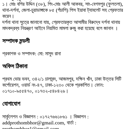
১। মোঃ বশির উদ্দিন (৩৮), পিং-মোঃ আলী আকবর, সাং-বেগমপুর (ফুলতলা),
থানা-দর্শনা, জেলা-চুয়াডাঙ্গাকে ৮৫ (পঁচাশি) পিস ইয়াবা ট্যাবলেট সহ গ্রেফতার
করেন।
দর্শনা থানা সুত্রে জানানো যায়, গ্রেফতারকৃত আসামীর বিরুদ্ধে দর্শনা থানায়
মাদকদ্রব্য নিয়ন্ত্রণ আইনে নিয়মিত মামলা রুজু করা হয়েছে বলে জানান ।
সম্পাদক মন্ডলী
প্রকাশক ও সম্পাদক: মো: মাসুদ রানা
অফিস ঠিকানা
প্রথম ভোর ভবন, ৩৪২/১ চালাবন্দ, আজমপুর, দক্ষিন খাঁন, ঢাকা উত্তর সিটি
কর্পোরেশন, ওয়ার্ড নং-৪৭, ঢাকা-১২৩০ থেকে প্রকাশিত। ফোন:
০১৭১০-৯৫৫৪৭০, ০১৭৩২-৫৪৮৪২৬।
যোগাযোগ
সার্কুলেশন ও বিজ্ঞাপন : ০১৭২৭৬৬১৮৬১ । বিজ্ঞাপন :
addprothombhor@gmail.com, বার্তা :
prothombhor1@gmail.com