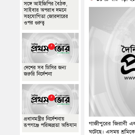
সঙ্গে আইজিপির বৈঠক,
সাইবার অপরাধ দমনে
সহযোগিতা জোরদারের
ওপর গুরুত্ব
দেশের সব ডিসির জন্য
জরুরি নির্দেশনা
প্রধানমন্ত্রীর নির্দেশনায়
গাজীপুরের জিরানী এলা
রূপগঞ্জে পরিচ্ছন্নতা অভিযান
ঘটেছে। এসময় শ্রমিক