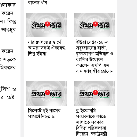
রাশেদ খাঁন
 এলাকার
রু করেন।
 কিন্তু
 ভাঙচুর
নারায়ণগঞ্জের স্বার্থে
উত্তরা সেক্টর-১৮-এ
আমরা সবাই ঐক্যবদ্ধ:
সবুজায়নের বার্তা,
র করেন।
দিপু ভূঁইয়া
বৃক্ষরোপণ অভিযান ও
গর সড়কে
র‍্যালির উদ্বোধন
করলেন এমপি এস
রমিকদের
এম জাহাঙ্গীর হোসেন
পুলিশ ও
 চেষ্টা
সিলেটে দুই বাসের
ব্লু ইকোনমি
সংঘর্ষে নিহত ৯
সম্ভাবনাকে কাজে
লাগাতে সরকার
বিভিন্ন পরিকল্পনা
নিয়েছে: স্বরাষ্ট্রমন্ত্রী