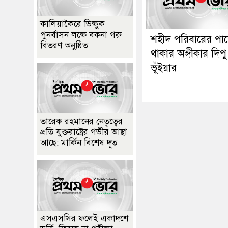
কালিয়াকৈরে ভিক্ষুক
পুনর্বাসন লক্ষে বকনা গরু
শহীদ পরিবারের পা
বিতরণ অনুষ্ঠিত
থাকার অঙ্গীকার দিপু
ভূঁইয়ার
তারেক রহমানের নেতৃত্বের
প্রতি যুক্তরাষ্ট্রের গভীর আস্থা
আছে: মার্কিন বিশেষ দূত
এসএসসির ফলেই একাদশে