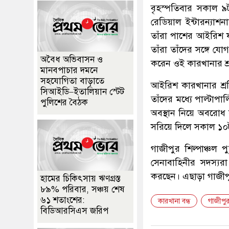
বৃহস্পতিবার সকাল ৯
রেডিয়াল ইন্টারন্যাশ
তাঁরা পাশের আইরিশ ফ্
তাঁরা তাঁদের সঙ্গে 
অবৈধ অভিবাসন ও
করেন ওই কারখানার শ্
মানবপাচার দমনে
সহযোগিতা বাড়াতে
আইরিশ কারখানার শ্রম
সিআইডি–ইতালিয়ান স্টেট
তাঁদের মধ্যে পাল্টাপা
পুলিশের বৈঠক
অবস্থান নিয়ে অবরোধ 
সরিয়ে দিলে সকাল ১০ট
গাজীপুর শিল্পাঞ্চল 
সেনাবাহিনীর সদস্যরা
করছেন। এছাড়া গাজীপু
হামের চিকিৎসায় ঋণগ্রস্ত
৮৯% পরিবার, সঞ্চয় শেষ
৬১ শতাংশের:
কারখানা বন্ধ
গাজীপু
বিডিআরসিএস জরিপ