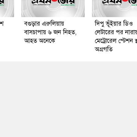
শে
বগুড়ার এরুলিয়ায়
দিপু ভূঁইয়ার ডিও
বাসচাপায় ৬ জন নিহত,
লেটারের পর নারায়
আহত অনেকে
মেট্রোরেল স্টেশন স
অগ্রগতি