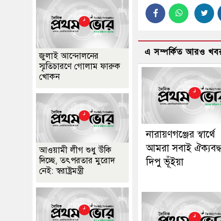
এ সম্পর্কিত আরও খব
জুলাই আন্দোলনের
স্মৃতিচারণে গোলাম ফারুক
খোকন
নারায়ণগঞ্জের স্বার্থে
আমরা সবাই ঐক্যবদ্ধ
আওয়ামী লীগ শুধু উঁকি
দিচ্ছে, তৎপরতার মুরোদ
দিপু ভূঁইয়া
নেই: স্বরাষ্ট্রমন্ত্রী