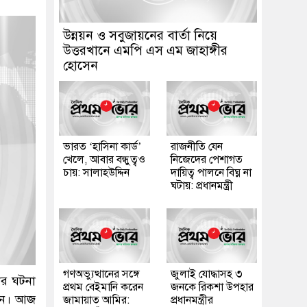
উন্নয়ন ও সবুজায়নের বার্তা নিয়ে
উত্তরখানে এমপি এস এম জাহাঙ্গীর
হোসেন
ভারত ‘হাসিনা কার্ড’
রাজনীতি যেন
খেলে, আবার বন্ধুত্বও
নিজেদের পেশাগত
চায়: সালাহউদ্দিন
দায়িত্ব পালনে বিঘ্ন না
ঘটায়: প্রধানমন্ত্রী
গণঅভ্যুত্থানের সঙ্গে
জুলাই যোদ্ধাসহ ৩
ার ঘটনা
প্রথম বেইমানি করেন
জনকে রিকশা উপহার
খেন। আজ
জামায়াত আমির:
প্রধানমন্ত্রীর