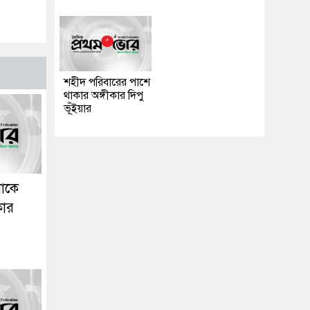
শহীদ পরিবারের পাশে
থাকার অঙ্গীকার দিপু
ভূঁইয়ার
নাকে
কার