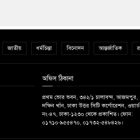
জাতীয়
ধর্মচিন্তা
বিনোদন
আন্তর্জাতিক
র
অফিস ঠিকানা
প্রথম ভোর ভবন, ৩৪২/১ চালাবন্দ, আজমপুর,
দক্ষিন খাঁন, ঢাকা উত্তর সিটি কর্পোরেশন, ওয়ার্ড
নং-৪৭, ঢাকা-১২৩০ থেকে প্রকাশিত। ফোন:
০১৭১০-৯৫৫৪৭০, ০১৭৩২-৫৪৮৪২৬।