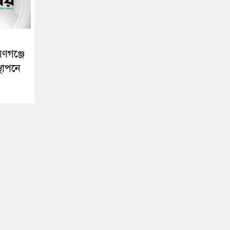
ণগঞ্জে
্থাপনে