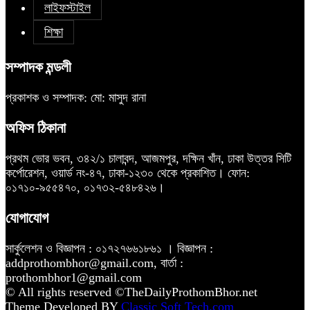
লাইফস্টাইল
শিক্ষা
সম্পাদক মন্ডলী
প্রকাশক ও সম্পাদক: মো: মাসুদ রানা
অফিস ঠিকানা
প্রথম ভোর ভবন, ৩৪২/১ চালাবন্দ, আজমপুর, দক্ষিন খাঁন, ঢাকা উত্তর সিটি
কর্পোরেশন, ওয়ার্ড নং-৪৭, ঢাকা-১২৩০ থেকে প্রকাশিত। ফোন:
০১৭১০-৯৫৫৪৭০, ০১৭৩২-৫৪৮৪২৬।
যোগাযোগ
সার্কুলেশন ও বিজ্ঞাপন : ০১৭২৭৬৬১৮৬১ । বিজ্ঞাপন :
addprothombhor@gmail.com, বার্তা :
prothombhor1@gmail.com
© All rights reserved ©TheDailyProthomBhor.net
Theme Developed BY
Classic Soft Tech.com