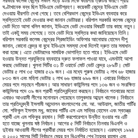
সরকারি কলেজ কেন্দ্রে সকাল সাড়ে ৯টার দিকে কারিগরি ত্রুটির কারণে প্রায়
ঘণ্টাখানেক বন্ধ ছিল ইভিএমে ভোটগ্রহণ। কয়েকটি কেন্দ্রে ইভিএমে ভোট
দেওয়ায় ধীরগতি দেখা গেছে। তবে বেশিরভাগ কেন্দ্রে ইভিএম ব্যবহার করে
স্বস্তিতেই ভোট দেওয়ার কথা জানান ভোটাররা। বরিশাল সরকারি কলেজ কেন্দ্রে
ভোট দিতে আসা খলিল জানান, ইভিএমে ভোট দেওয়ার বিষয়টি তার কাছে নতুন।
তাই একটু সময় লেগেছে। তবে ভোট দিয়ে স্বস্তির কথা জানিয়েছেন তিনি।
বরিশাল সরকারি কলেজ কেন্দ্রের প্রিজাইডিং অফিসার আনোয়ার হোসেন দীপু
জানান, কোনো কেন্দ্র বা বুথে ইভিএমে সমস্যা দেখা দিলেই দ্রুত তার সমাধান
করা হচ্ছে। এতে ভোটারদের সাময়িক ভোগান্তি হতে পারে। ইভিএমে ভোট
হওয়ায় উন্নত প্রযুক্তির ব্যবহারে দ্রুত ফলাফল পাওয়া যাবে, এমনটাই আশা
করছে ভোটাররা। খুলনা সিটির ৩১ টি ওয়ার্ডে মোট ভোট কেন্দ্র ২৮৯টি। মোট
ভোটার ৫ লাখ ৩৫ হাজার ৫২৯ জন। এর মধ্যে পুরুষ ভোটার ২ লাখ ৬৮ হাজার
৮৩৩ জন এবং মহিলা ভোটার ২ লাখ ৬৬ হাজার ৬৯৬ জন। এবারের নির্বাচনে
মেয়র পদে লড়ছেন পাঁচজন। আর সাধারণ কাউন্সিলর পদে ১৩৬ জন ও সংরক্ষিত
কাউন্সিলর পদে ৩৯ জন প্রার্থী প্রতিদ্বন্দ্বিতা করছেন। নির্বাচনে গতবারের মতো
এবারও আওয়ামী লীগের মনোনয়ন পেয়েছেন তালুকদার আব্দুল খালেক। নির্বাচনে
তার প্রতিদ্বন্দ্বী ইসলামী আন্দোলন বাংলাদেশের মো. আ. আউয়াল, জাতীয় পার্টির
মো. শফিকুল ইসলাম মধু, জাকের পার্টির এস এম সাব্বির হোসেন এবং স্বতন্ত্র
প্রার্থী এস এম শফিকুর রহমান। সিটি করপোরেশনে উন্নীত হওয়ার পর এটি
হতে যাচ্ছে খুলনায় ষষ্ঠ নির্বাচন। আগের ৫ সিটি নির্বাচনে তিনবার বিএনপি ও
দুইবার আওয়ামী লীগের প্রার্থীরা মেয়র পদে নির্বাচিত হয়েছেন। এরমধ্যে ১৯৯৪
ও ২০০২ সালের সিটি নির্বাচনে মেয়র হন বিএনপির শেখ তৈয়বুর রহমান এবং