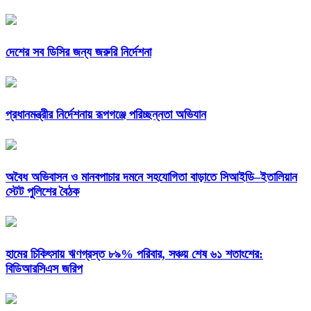
দেশের সব ডিসির জন্য জরুরি নির্দেশনা
প্রধানমন্ত্রীর নির্দেশনায় রূপগঞ্জে পরিচ্ছন্নতা অভিযান
অবৈধ অভিবাসন ও মানবপাচার দমনে সহযোগিতা বাড়াতে সিআইডি–ইতালিয়ান
স্টেট পুলিশের বৈঠক
হামের চিকিৎসায় ঋণগ্রস্ত ৮৯% পরিবার, সঞ্চয় শেষ ৬১ শতাংশের:
বিডিআরসিএস জরিপ