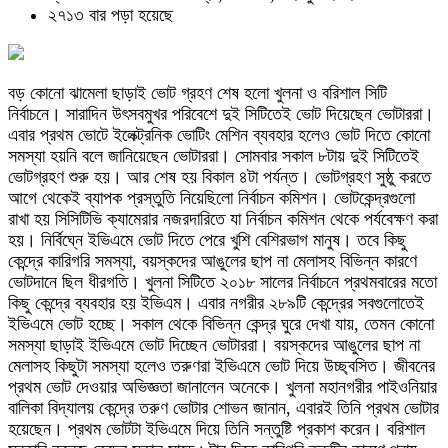
২৭১৩ বার পড়া হয়েছে
বড় কোনো ঝামেলা ছাড়াই ভোট গ্রহণ শেষ হলো খুলনা ও বরিশাল সিটি
নির্বাচনে। সারাদিন উৎসবমুখর পরিবেশে দুই সিটিতেই ভোট দিয়েছেন ভোটাররা।
এবার প্রথম ভোটে ইলেক্ট্রনিক ভোটিং মেশিন ব্যবহার হলেও ভোট দিতে কোনো
সমস্যা হয়নি বলে জানিয়েছেন ভোটাররা। সোমবার সকাল ৮টায় দুই সিটিতেই
ভোটগ্রহণ শুরু হয়। আর শেষ হয় বিকাল ৪টা পর্যন্ত। ভোটগ্রহণ সুষ্ঠু করতে
আগে থেকেই ব্যাপক প্রস্তুতি নিয়েছিলো নির্বাচন কমিশন। ভোটকেন্দ্রগুলো
রাখা হয় সিসিটিভি ক্যামেরার নজরদারিতে যা নির্বাচন কমিশন থেকে পর্যবেক্ষণ করা
হয়। নির্বিঘ্নে ইভিএমে ভোট দিতে পেরে খুশি বেশিরভাগ মানুষ। তবে কিছু
কেন্দ্রে কারিগরি সমস্যা, বয়স্কদের আঙুলের ছাপ না মেলাসহ বিভিন্ন কারণে
ভোটদানে ছিল ধীরগতি। খুলনা সিটিতে ২০১৮ সালের নির্বাচনে প্রথমবারের মতো
কিছু কেন্দ্রে ব্যবহার হয় ইভিএম। এবার নগরীর ২৮৯টি কেন্দ্রের সবগুলোতেই
ইভিএমে ভোট হচ্ছে। সকাল থেকে বিভিন্ন কেন্দ্র ঘুরে দেখা যায়, তেমন কোনো
সমস্যা ছাড়াই ইভিএমে ভোট দিচ্ছেন ভোটাররা। বয়স্কদের আঙুলের ছাপ না
মেলাসহ কিছুটা সমস্যা হলেও তরুণরা ইভিএমে ভোট দিয়ে উচ্ছ্বসিত। জীবনের
প্রথম ভোট দেওয়ার অভিজ্ঞতা জানালেন অনেকে। খুলনা মহানগরীর পাইওনিয়ার
বালিকা বিদ্যালয় কেন্দ্রে তরুণ ভোটার শোভন জানান, এবারই তিনি প্রথম ভোটার
হয়েছেন। প্রথম ভোটটা ইভিএমে দিয়ে তিনি সন্তুষ্টি প্রকাশ করেন। বরিশাল