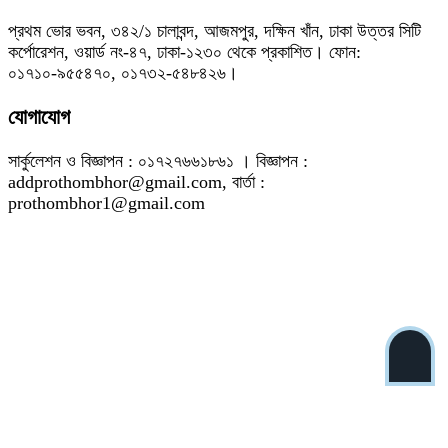
প্রথম ভোর ভবন, ৩৪২/১ চালাবন্দ, আজমপুর, দক্ষিন খাঁন, ঢাকা উত্তর সিটি
কর্পোরেশন, ওয়ার্ড নং-৪৭, ঢাকা-১২৩০ থেকে প্রকাশিত। ফোন:
০১৭১০-৯৫৫৪৭০, ০১৭৩২-৫৪৮৪২৬।
যোগাযোগ
সার্কুলেশন ও বিজ্ঞাপন : ০১৭২৭৬৬১৮৬১ । বিজ্ঞাপন :
addprothombhor@gmail.com, বার্তা :
prothombhor1@gmail.com