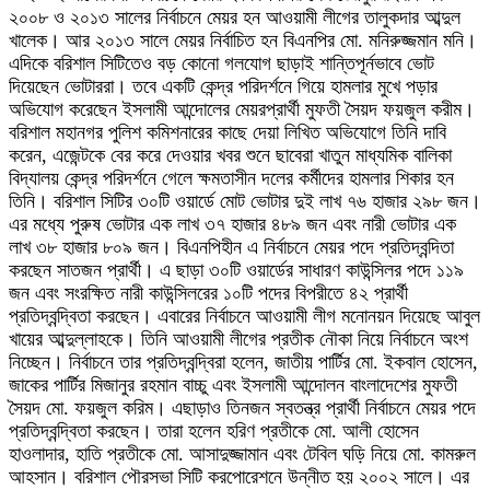
২০০৮ ও ২০১৩ সালের নির্বাচনে মেয়র হন আওয়ামী লীগের তালুকদার আব্দুল
খালেক। আর ২০১৩ সালে মেয়র নির্বাচিত হন বিএনপির মো. মনিরুজ্জমান মনি।
এদিকে বরিশাল সিটিতেও বড় কোনো গলযোগ ছাড়াই শান্তিপূর্নভাবে ভোট
দিয়েছেন ভোটাররা। তবে একটি কেন্দ্র পরিদর্শনে গিয়ে হামলার মুখে পড়ার
অভিযোগ করেছেন ইসলামী আন্দোলের মেয়রপ্রার্থী মুফতী সৈয়দ ফয়জুল করীম।
বরিশাল মহানগর পুলিশ কমিশনারের কাছে দেয়া লিখিত অভিযোগে তিনি দাবি
করেন, এজেন্টকে বের করে দেওয়ার খবর শুনে ছাবেরা খাতুন মাধ্যমিক বালিকা
বিদ্যালয় কেন্দ্র পরিদর্শনে গেলে ক্ষমতাসীন দলের কর্মীদের হামলার শিকার হন
তিনি। বরিশাল সিটির ৩০টি ওয়ার্ডে মোট ভোটার দুই লাখ ৭৬ হাজার ২৯৮ জন।
এর মধ্যে পুরুষ ভোটার এক লাখ ৩৭ হাজার ৪৮৯ জন এবং নারী ভোটার এক
লাখ ৩৮ হাজার ৮০৯ জন। বিএনপিহীন এ নির্বাচনে মেয়র পদে প্রতিদ্বন্দিতা
করছেন সাতজন প্রার্থী। এ ছাড়া ৩০টি ওয়ার্ডের সাধারণ কাউন্সিলর পদে ১১৯
জন এবং সংরক্ষিত নারী কাউন্সিলরের ১০টি পদের বিপরীতে ৪২ প্রার্থী
প্রতিদ্বন্দ্বিতা করছেন। এবারের নির্বাচনে আওয়ামী লীগ মনোনয়ন দিয়েছে আবুল
খায়ের আব্দুল্লাহকে। তিনি আওয়ামী লীগের প্রতীক নৌকা নিয়ে নির্বাচনে অংশ
নিচ্ছেন। নির্বাচনে তার প্রতিদ্বন্দ্বিরা হলেন, জাতীয় পার্টির মো. ইকবাল হোসেন,
জাকের পার্টির মিজানুর রহমান বাচ্চু এবং ইসলামী আন্দোলন বাংলাদেশের মুফতী
সৈয়দ মো. ফয়জুল করিম। এছাড়াও তিনজন স্বতন্ত্র প্রার্থী নির্বাচনে মেয়র পদে
প্রতিদ্বন্দ্বিতা করছেন। তারা হলেন হরিণ প্রতীকে মো. আলী হোসেন
হাওলাদার, হাতি প্রতীকে মো. আসাদুজ্জামান এবং টেবিল ঘড়ি নিয়ে মো. কামরুল
আহসান। বরিশাল পৌরসভা সিটি করপোরেশনে উন্নীত হয় ২০০২ সালে। এর