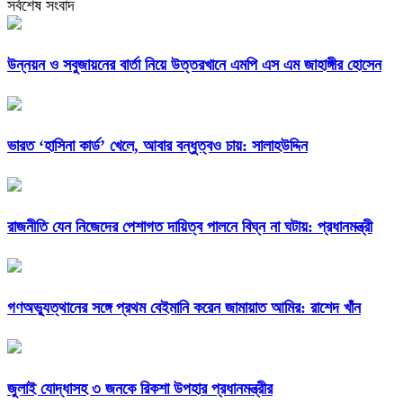
সর্বশেষ সংবাদ
উন্নয়ন ও সবুজায়নের বার্তা নিয়ে উত্তরখানে এমপি এস এম জাহাঙ্গীর হোসেন
ভারত ‘হাসিনা কার্ড’ খেলে, আবার বন্ধুত্বও চায়: সালাহউদ্দিন
রাজনীতি যেন নিজেদের পেশাগত দায়িত্ব পালনে বিঘ্ন না ঘটায়: প্রধানমন্ত্রী
গণঅভ্যুত্থানের সঙ্গে প্রথম বেইমানি করেন জামায়াত আমির: রাশেদ খাঁন
জুলাই যোদ্ধাসহ ৩ জনকে রিকশা উপহার প্রধানমন্ত্রীর