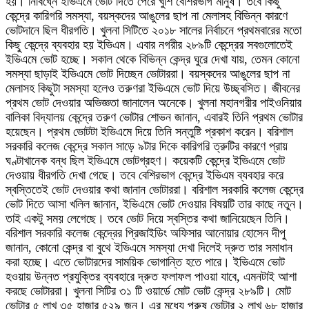
হয়। নির্বিঘ্নে ইভিএমে ভোট দিতে পেরে খুশি বেশিরভাগ মানুষ। তবে কিছু
কেন্দ্রে কারিগরি সমস্যা, বয়স্কদের আঙুলের ছাপ না মেলাসহ বিভিন্ন কারণে
ভোটদানে ছিল ধীরগতি। খুলনা সিটিতে ২০১৮ সালের নির্বাচনে প্রথমবারের মতো
কিছু কেন্দ্রে ব্যবহার হয় ইভিএম। এবার নগরীর ২৮৯টি কেন্দ্রের সবগুলোতেই
ইভিএমে ভোট হচ্ছে। সকাল থেকে বিভিন্ন কেন্দ্র ঘুরে দেখা যায়, তেমন কোনো
সমস্যা ছাড়াই ইভিএমে ভোট দিচ্ছেন ভোটাররা। বয়স্কদের আঙুলের ছাপ না
মেলাসহ কিছুটা সমস্যা হলেও তরুণরা ইভিএমে ভোট দিয়ে উচ্ছ্বসিত। জীবনের
প্রথম ভোট দেওয়ার অভিজ্ঞতা জানালেন অনেকে। খুলনা মহানগরীর পাইওনিয়ার
বালিকা বিদ্যালয় কেন্দ্রে তরুণ ভোটার শোভন জানান, এবারই তিনি প্রথম ভোটার
হয়েছেন। প্রথম ভোটটা ইভিএমে দিয়ে তিনি সন্তুষ্টি প্রকাশ করেন। বরিশাল
সরকারি কলেজ কেন্দ্রে সকাল সাড়ে ৯টার দিকে কারিগরি ত্রুটির কারণে প্রায়
ঘণ্টাখানেক বন্ধ ছিল ইভিএমে ভোটগ্রহণ। কয়েকটি কেন্দ্রে ইভিএমে ভোট
দেওয়ায় ধীরগতি দেখা গেছে। তবে বেশিরভাগ কেন্দ্রে ইভিএম ব্যবহার করে
স্বস্তিতেই ভোট দেওয়ার কথা জানান ভোটাররা। বরিশাল সরকারি কলেজ কেন্দ্রে
ভোট দিতে আসা খলিল জানান, ইভিএমে ভোট দেওয়ার বিষয়টি তার কাছে নতুন।
তাই একটু সময় লেগেছে। তবে ভোট দিয়ে স্বস্তির কথা জানিয়েছেন তিনি।
বরিশাল সরকারি কলেজ কেন্দ্রের প্রিজাইডিং অফিসার আনোয়ার হোসেন দীপু
জানান, কোনো কেন্দ্র বা বুথে ইভিএমে সমস্যা দেখা দিলেই দ্রুত তার সমাধান
করা হচ্ছে। এতে ভোটারদের সাময়িক ভোগান্তি হতে পারে। ইভিএমে ভোট
হওয়ায় উন্নত প্রযুক্তির ব্যবহারে দ্রুত ফলাফল পাওয়া যাবে, এমনটাই আশা
করছে ভোটাররা। খুলনা সিটির ৩১ টি ওয়ার্ডে মোট ভোট কেন্দ্র ২৮৯টি। মোট
ভোটার ৫ লাখ ৩৫ হাজার ৫২৯ জন। এর মধ্যে পুরুষ ভোটার ২ লাখ ৬৮ হাজার