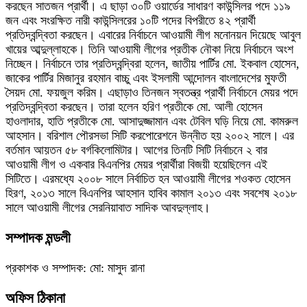
করছেন সাতজন প্রার্থী। এ ছাড়া ৩০টি ওয়ার্ডের সাধারণ কাউন্সিলর পদে ১১৯
জন এবং সংরক্ষিত নারী কাউন্সিলরের ১০টি পদের বিপরীতে ৪২ প্রার্থী
প্রতিদ্বন্দ্বিতা করছেন। এবারের নির্বাচনে আওয়ামী লীগ মনোনয়ন দিয়েছে আবুল
খায়ের আব্দুল্লাহকে। তিনি আওয়ামী লীগের প্রতীক নৌকা নিয়ে নির্বাচনে অংশ
নিচ্ছেন। নির্বাচনে তার প্রতিদ্বন্দ্বিরা হলেন, জাতীয় পার্টির মো. ইকবাল হোসেন,
জাকের পার্টির মিজানুর রহমান বাচ্চু এবং ইসলামী আন্দোলন বাংলাদেশের মুফতী
সৈয়দ মো. ফয়জুল করিম। এছাড়াও তিনজন স্বতন্ত্র প্রার্থী নির্বাচনে মেয়র পদে
প্রতিদ্বন্দ্বিতা করছেন। তারা হলেন হরিণ প্রতীকে মো. আলী হোসেন
হাওলাদার, হাতি প্রতীকে মো. আসাদুজ্জামান এবং টেবিল ঘড়ি নিয়ে মো. কামরুল
আহসান। বরিশাল পৌরসভা সিটি করপোরেশনে উন্নীত হয় ২০০২ সালে। এর
বর্তমান আয়তন ৫৮ বর্গকিলোমিটার। আগের তিনটি সিটি নির্বাচনে ২ বার
আওয়ামী লীগ ও একবার বিএনপির মেয়র প্রার্থীরা বিজয়ী হয়েছিলেন এই
সিটিতে। এরমধ্যে ২০০৮ সালে নির্বাচিত হন আওয়ামী লীগের শওকত হোসেন
হিরণ, ২০১৩ সালে বিএনপির আহসান হাবিব কামাল ২০১৩ এবং সবশেষ ২০১৮
সালে আওয়ামী লীগের সেরনিয়াবাত সাদিক আবদুল্লাহ।
সম্পাদক মন্ডলী
প্রকাশক ও সম্পাদক: মো: মাসুদ রানা
অফিস ঠিকানা