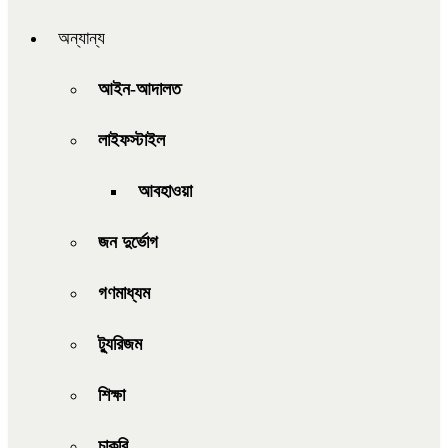
অন্যান্য
আইন-আদালত
লাইফস্টাইল
আবহাওয়া
জন দুর্ভোগ
গণমাধ্যম
ট্যুরিজম
শিক্ষা
চাকরি