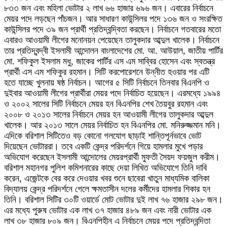
৮৩৩ জন এবং মহিলা ভোটার ২ লাখ ৬৬ হাজার ৬৯৬ জন। এবারের নির্বাচনে
মেয়র পদে লড়ছেন পাঁচজন। আর সাধারণ কাউন্সিলর পদে ১৩৬ জন ও সংরক্ষিত
কাউন্সিলর পদে ৩৯ জন প্রার্থী প্রতিদ্বন্দ্বিতা করছেন। নির্বাচনে গতবারের মতো
এবারও আওয়ামী লীগের মনোনয়ন পেয়েছেন তালুকদার আব্দুল খালেক। নির্বাচনে
তার প্রতিদ্বন্দ্বী ইসলামী আন্দোলন বাংলাদেশের মো. আ. আউয়াল, জাতীয় পার্টির
মো. শফিকুল ইসলাম মধু, জাকের পার্টির এস এম সাব্বির হোসেন এবং স্বতন্ত্র
প্রার্থী এস এম শফিকুর রহমান। সিটি করপোরেশনে উন্নীত হওয়ার পর এটি
হতে যাচ্ছে খুলনায় ষষ্ঠ নির্বাচন। আগের ৫ সিটি নির্বাচনে তিনবার বিএনপি ও
দুইবার আওয়ামী লীগের প্রার্থীরা মেয়র পদে নির্বাচিত হয়েছেন। এরমধ্যে ১৯৯৪
ও ২০০২ সালের সিটি নির্বাচনে মেয়র হন বিএনপির শেখ তৈয়বুর রহমান এবং
২০০৮ ও ২০১৩ সালের নির্বাচনে মেয়র হন আওয়ামী লীগের তালুকদার আব্দুল
খালেক। আর ২০১৩ সালে মেয়র নির্বাচিত হন বিএনপির মো. মনিরুজ্জমান মনি।
এদিকে বরিশাল সিটিতেও বড় কোনো গলযোগ ছাড়াই শান্তিপূর্নভাবে ভোট
দিয়েছেন ভোটাররা। তবে একটি কেন্দ্র পরিদর্শনে গিয়ে হামলার মুখে পড়ার
অভিযোগ করেছেন ইসলামী আন্দোলের মেয়রপ্রার্থী মুফতী সৈয়দ ফয়জুল করীম।
বরিশাল মহানগর পুলিশ কমিশনারের কাছে দেয়া লিখিত অভিযোগে তিনি দাবি
করেন, এজেন্টকে বের করে দেওয়ার খবর শুনে ছাবেরা খাতুন মাধ্যমিক বালিকা
বিদ্যালয় কেন্দ্র পরিদর্শনে গেলে ক্ষমতাসীন দলের কর্মীদের হামলার শিকার হন
তিনি। বরিশাল সিটির ৩০টি ওয়ার্ডে মোট ভোটার দুই লাখ ৭৬ হাজার ২৯৮ জন।
এর মধ্যে পুরুষ ভোটার এক লাখ ৩৭ হাজার ৪৮৯ জন এবং নারী ভোটার এক
লাখ ৩৮ হাজার ৮০৯ জন। বিএনপিহীন এ নির্বাচনে মেয়র পদে প্রতিদ্বন্দিতা